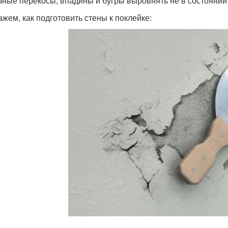
зные перекосы, впадины и бугры выровнять не в состоянии
ажем, как подготовить стены к поклейке: