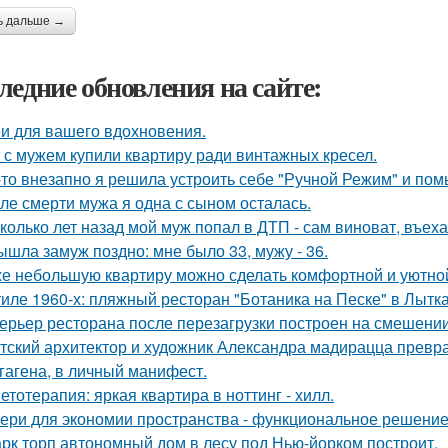
ь дальше →
ледние обновления на сайте:
и для вашего вдохновения.
 с мужем купили квартиру ради винтажных кресел.
-то внезапно я решила устроить себе "Ручной Режим" и пом
ле смерти мужа я одна с сыном осталась.
колько лет назад мой муж попал в ДТП - сам виноват, въех
ышла замуж поздно: мне было 33, мужу - 36.
е небольшую квартиру можно сделать комфортной и уютной,
тиле 1960-х: пляжный ресторан "Ботаника на Песке" в Лытк
ерьер ресторана после перезагрузки построен на смешении
тский архитектор и художник Александра мадирацца превра
гагена, в личный манифест.
етотерапия: яркая квартира в ноттинг - хилл.
ери для экономии пространства - функциональное решени
рк торп автономный дом в лесу под Нью-йорком построит.