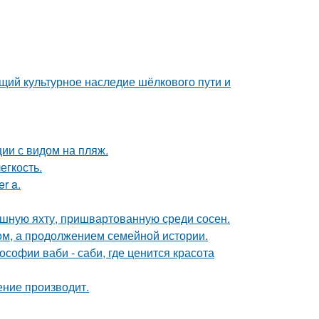
щий культурное наследие шёлкового пути и
ии с видом на пляж.
егкость.
r a.
ошную яхту, пришвартованную среди сосен.
ом, а продолжением семейной истории.
софии ваби - саби, где ценится красота
ение производит.