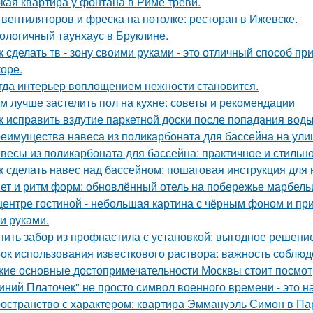
кая квартира у фонтана в Риме треви.
 вентиляторов и фреска на потолке: ресторан в Ижевске.
ологичный таунхаус в Бруклине.
к сделать тв - зону своими руками - это отличный способ п
коре.
гда интерьер воплощением нежности становится.
м лучше застелить пол на кухне: советы и рекомендации
к исправить вздутие паркетной доски после попадания вод
еимущества навеса из поликарбоната для бассейна на ули
весы из поликарбоната для бассейна: практичное и стильн
к сделать навес над бассейном: пошаговая инструкция дл
ет и ритм форм: обновлённый отель на побережье марбель
центре гостиной - небольшая картина с чёрным фоном и пр
и руками.
пить забор из профнастила с установкой: выгодное решени
ок использования известкового раствора: важность соблю
кие основные достопримечательности Москвы стоит посмот
иний Платочек" не просто символ военного времени - это н
остранство с характером: квартира Эммануэль Симон в Па