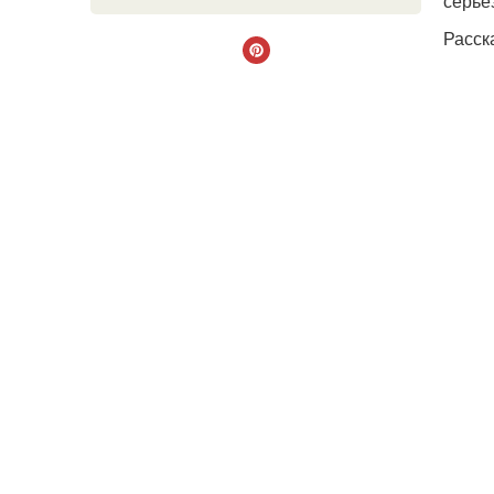
серье
Расск