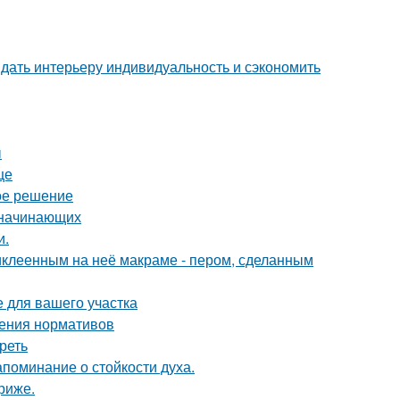
ридать интерьеру индивидуальность и сэкономить
ы
це
ое решение
я начинающих
и.
иклеенным на неё макраме - пером, сделанным
е для вашего участка
дения нормативов
реть
апоминание о стойкости духа.
риже.