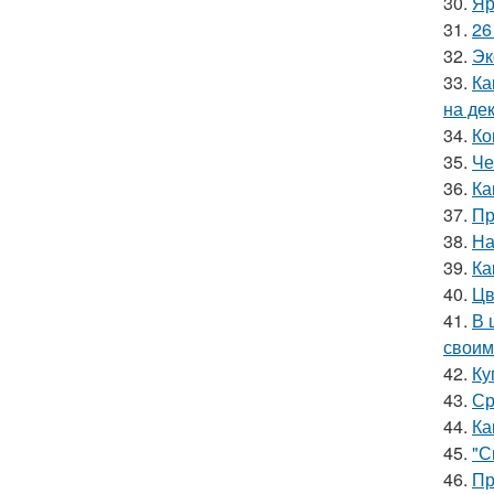
30.
Яр
31.
26
32.
Эк
33.
Ка
на де
34.
Ко
35.
Че
36.
Ка
37.
Пр
38.
На
39.
Ка
40.
Цв
41.
В 
своим
42.
Ку
43.
Ср
44.
Ка
45.
"С
46.
Пр