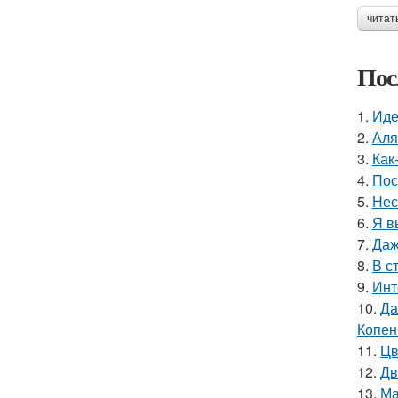
читат
Пос
1.
Иде
2.
Аля
3.
Как
4.
Пос
5.
Нес
6.
Я в
7.
Даж
8.
В с
9.
Инт
10.
Да
Копен
11.
Цв
12.
Дв
13.
Ма