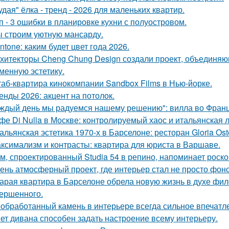
удая" ёлка - тренд - 2026 для маленьких квартир.
п - 3 ошибки в планировке кухни с полуостровом.
 строим уютную мансарду.
ntone: каким будет цвет года 2026.
хитекторы Cheng Chung Design создали проект, объединяю
менную эстетику.
аб-квартира кинокомпании Sandbox Films в Нью-йорке.
енды 2026: акцент на потолок.
ждый день мы радуемся нашему решению": вилла во Франц
фе Di Nulla в Москве: контролируемый хаос и итальянская л
альянская эстетика 1970-х в Барселоне: ресторан Gloria Oste
ксимализм и контрасты: квартира для юриста в Варшаве.
м, спроектированный Studia 54 в репино, напоминает роск
ень атмосферный проект, где интерьер стал не просто фон
арая квартира в Барселоне обрела новую жизнь в духе фило
ершенного.
обработанный камень в интерьере всегда сильное впечатл
ет дивана способен задать настроение всему интерьеру.