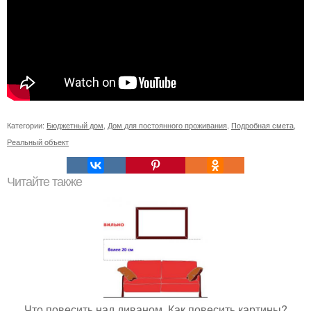
Категории:
Бюджетный дом
,
Дом для постоянного проживания
,
Подробная смета
,
Реальный объект
Читайте также
Что повесить над диваном. Как повесить картины?