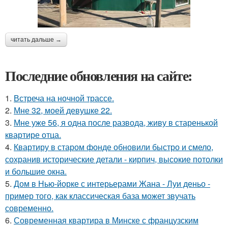
читать дальше →
Последние обновления на сайте:
1.
Встреча на ночной трассе.
2.
Мне 32, моей девушке 22.
3.
Мне уже 56, я одна после развода, живу в старенькой
квартире отца.
4.
Квартиру в старом фонде обновили быстро и смело,
сохранив исторические детали - кирпич, высокие потолки
и большие окна.
5.
Дом в Нью-йорке с интерьерами Жана - Луи деньо -
пример того, как классическая база может звучать
современно.
6.
Современная квартира в Минске с французским