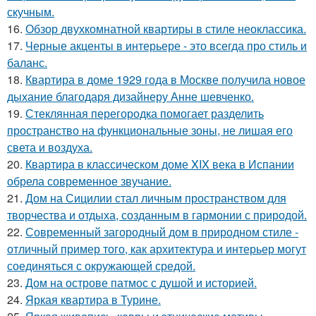
скучным.
16.
Обзор двухкомнатной квартиры в стиле неоклассика.
17.
Черные акценты в интерьере - это всегда про стиль и
баланс.
18.
Квартира в доме 1929 года в Москве получила новое
дыхание благодаря дизайнеру Анне шевченко.
19.
Стеклянная перегородка помогает разделить
пространство на функциональные зоны, не лишая его
света и воздуха.
20.
Квартира в классическом доме XIX века в Испании
обрела современное звучание.
21.
Дом на Сицилии стал личным пространством для
творчества и отдыха, созданным в гармонии с природой.
22.
Современный загородный дом в природном стиле -
отличный пример того, как архитектура и интерьер могут
соединяться с окружающей средой.
23.
Дом на острове патмос с душой и историей.
24.
Яркая квартира в Турине.