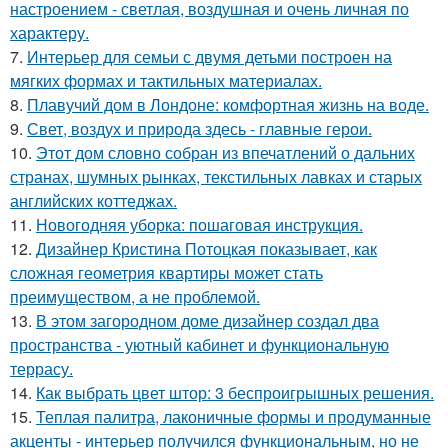
настроением - светлая, воздушная и очень личная по
характеру.
7.
Интерьер для семьи с двумя детьми построен на
мягких формах и тактильных материалах.
8.
Плавучий дом в Лондоне: комфортная жизнь на воде.
9.
Свет, воздух и природа здесь - главные герои.
10.
Этот дом словно собран из впечатлений о дальних
странах, шумных рынках, текстильных лавках и старых
английских коттеджах.
11.
Новогодняя уборка: пошаговая инструкция.
12.
Дизайнер Кристина Потоцкая показывает, как
сложная геометрия квартиры может стать
преимуществом, а не проблемой.
13.
В этом загородном доме дизайнер создал два
пространства - уютный кабинет и функциональную
террасу.
14.
Как выбрать цвет штор: 3 беспроигрышных решения.
15.
Теплая палитра, лаконичные формы и продуманные
акценты - интерьер получился функциональным, но не