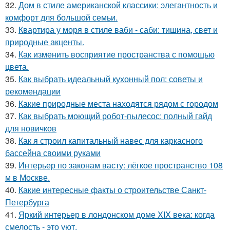
32.
Дом в стиле американской классики: элегантность и
комфорт для большой семьи.
33.
Квартира у моря в стиле ваби - саби: тишина, свет и
природные акценты.
34.
Как изменить восприятие пространства с помощью
цвета.
35.
Как выбрать идеальный кухонный пол: советы и
рекомендации
36.
Какие природные места находятся рядом с городом
37.
Как выбрать моющий робот-пылесос: полный гайд
для новичков
38.
Как я строил капитальный навес для каркасного
бассейна своими руками
39.
Интерьер по законам васту: лёгкое пространство 108
м в Москве.
40.
Какие интересные факты о строительстве Санкт-
Петербурга
41.
Яркий интерьер в лондонском доме XIX века: когда
смелость - это уют.