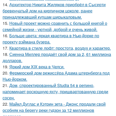
14.
Архитектор Никита Жиляков приобрёл в Сысерти
бревенчатый дом на кирпичном цоколе, ранее
принадлежавший купцам ширыкаловым.
15.
Новый проект можно сравнить с большой книгой о
семейной жизни - уютной, доброй и очень живой.
16.
Больше цвета: яркая квартира в Нью-йорке по
проекту рэймана бузера.
17.
Квартира в стиле лофт: простота, воздух и характер.
18.
Сиенна Миллер продаёт свой дом за 2, 61 миллиона
долларов.
19.
Яркий дом XIX века в Челси.
20.
Фермерский дом режиссёра Адама штернберга под
Нью-йорком.
21.
Дом, спроектированный Studia 54 в репино,
напоминает роскошную яхту, пришвартованную среди
сосен.
22.
Майкл Дуглас и Кэтрин зета - Джонс продали свой
особняк на берегу реки гудзон за 12 миллионов