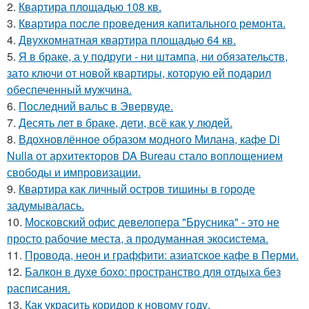
2.
Квартира площадью 108 кв.
3.
Квартира после проведения капитального ремонта.
4.
Двухкомнатная квартира площадью 64 кв.
5.
Я в браке, а у подруги - ни штампа, ни обязательств,
зато ключи от новой квартиры, которую ей подарил
обеспеченный мужчина.
6.
Последний вальс в Эвервуде.
7.
Десять лет в браке, дети, всё как у людей.
8.
Вдохновлённое образом модного Милана, кафе Di
Nulla от архитекторов DA Bureau стало воплощением
свободы и импровизации.
9.
Квартира как личный остров тишины в городе
задумывалась.
10.
Московский офис девелопера "Брусника" - это не
просто рабочие места, а продуманная экосистема.
11.
Провода, неон и граффити: азиатское кафе в Перми.
12.
Балкон в духе бохо: пространство для отдыха без
расписания.
13.
Как украсить коридор к новому году.