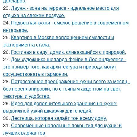
долларов.
23.
Лаунж - зона на террасе - идеальное место для
отдыха на свежем воздухе.
24.
Подвесная кухня - смелое решение в современном
интерьере.
25.
Квартира в Москве воплощением смелости и
эксперимента стала.
26.
Гостиная в саду: домик, сливающийся с природой.
27.
Дом художника шепарда фейри в Лос-анджелесе -
это пример того, как архитектура и природа могут
сосуществовать в гармонии.
28.
Потрясающее преображение кухни всего за месяц -
без перепланировки, но с точным акцентом на свет,
текстуры и удобство.
29.
Идея для дополнительного хранения на кухне:
выдвижной узкий шкафчик для специй.
30.
Лестница, которая задаёт тон всему дому.
31.
Современные напольные покрытия для кухни: 6
лучших вариантов