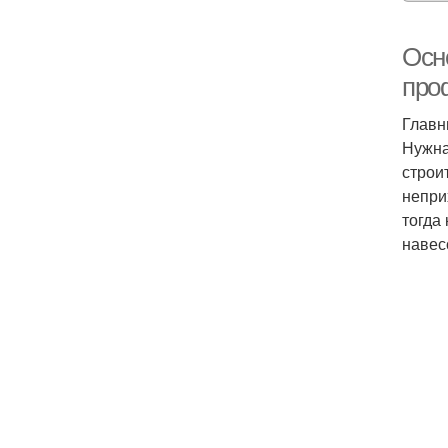
Осн
про
Главн
Нужна
строи
непри
тогда
навес