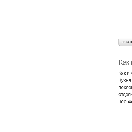
читат
Как
Как и
Кухня
покле
отдел
необх