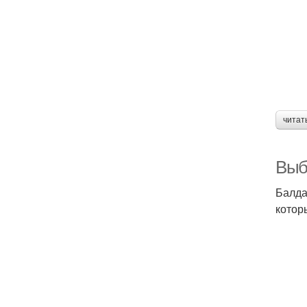
читат
Выб
Балда
котор