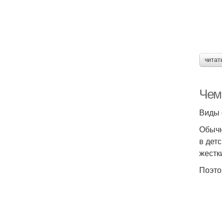
читат
Чем
Виды 
Обычн
в дет
жестк
Поэто