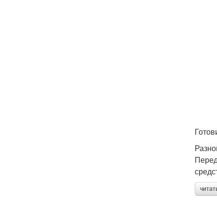
Готов
Разно
Перед
средс
читат