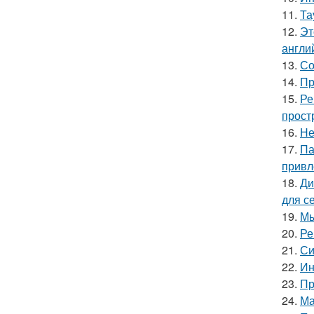
11.
Та
12.
Эт
англи
13.
Со
14.
Пр
15.
Ре
прост
16.
Не
17.
Па
привл
18.
Ди
для с
19.
Мы
20.
Ре
21.
Си
22.
Ин
23.
Пр
24.
Ма