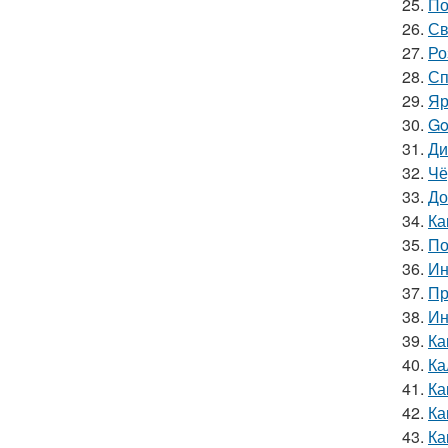
25.
По
26.
Св
27.
Ро
28.
Сп
29.
Яр
30.
Go
31.
Ди
32.
Чё
33.
До
34.
Ка
35.
По
36.
Ин
37.
Пр
38.
Ин
39.
Ка
40.
Ка
41.
Ка
42.
Ка
43.
Ка