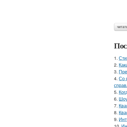
читат
Пос
1.
Сти
2.
Как
3.
Пре
4.
Со 
справ
5.
Ког
6.
Шоу
7.
Ква
8.
Ква
9.
Инт
10.
Ин