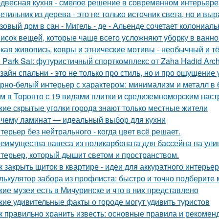
двесная кухня - смелое решение в современном интерьере
етильник из дерева - это не только источник света, но и вы
зовый дом в сан - Мигель - де - Альенде сочетает колониал
исок вещей, которые чаще всего усложняют уборку в ванно
кая живопись, ковры и этнические мотивы - необычный и т
 Park Sai: футуристичный спорткомплекс от Zaha Hadid Archi
зайн спальни - это не только про стиль, но и про ощущение
рно-белый интерьер с характером: минимализм и металл в 
м в Торонто с 19 видами плитки и средиземноморским наст
кие скрытые уголки города знают только местные жители
чему ламинат — идеальный выбор для кухни
терьер без нейтрального - когда цвет всё решает.
еимущества навеса из поликарбоната для бассейна на ули
терьер, который дышит светом и пространством.
к закрыть щиток в квартире - идеи для аккуратного интерьер
лькулятор забора из профлиста: быстро и точно подберите
кие музеи есть в Мичуринске и что в них представлено
кие удивительные факты о городе могут удивить туристов
к правильно хранить известь: основные правила и рекомен