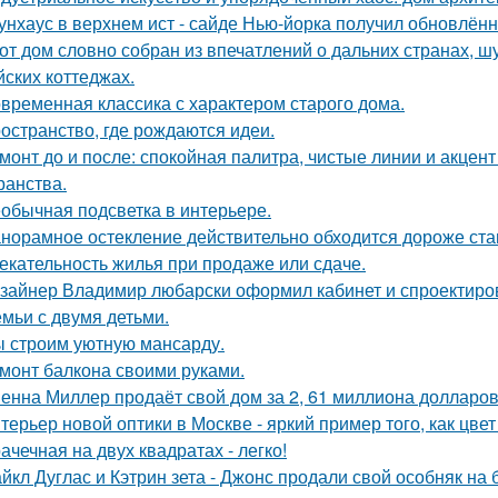
унхаус в верхнем ист - сайде Нью-йорка получил обновлённ
от дом словно собран из впечатлений о дальних странах, ш
йских коттеджах.
временная классика с характером старого дома.
остранство, где рождаются идеи.
монт до и после: спокойная палитра, чистые линии и акцен
ранства.
обычная подсветка в интерьере.
норамное остекление действительно обходится дороже ста
екательность жилья при продаже или сдаче.
зайнер Владимир любарски оформил кабинет и спроектиро
емьи с двумя детьми.
 строим уютную мансарду.
монт балкона своими руками.
енна Миллер продаёт свой дом за 2, 61 миллиона долларов
терьер новой оптики в Москве - яркий пример того, как цв
ачечная на двух квадратах - легко!
йкл Дуглас и Кэтрин зета - Джонс продали свой особняк на 