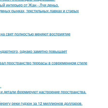
ый интерьер от Жан - Луи деньо.
умных рынках, текстильных лавках и старых
т на свет полностью меняют восприятие
ндартного, однако заметно повышает
вал пространство террасы в современном стиле
.
ет и детали формируют настроение пространства.
берегу реки гудзон за 12 миллионов долларов.