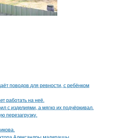
даёт поводов для ревности, с ребёнком
ет работать на неё.
ил с изделиями, а мягко их подчёркивал.
ю перезагрузку.
икова.
ектора Александры мадираццы.