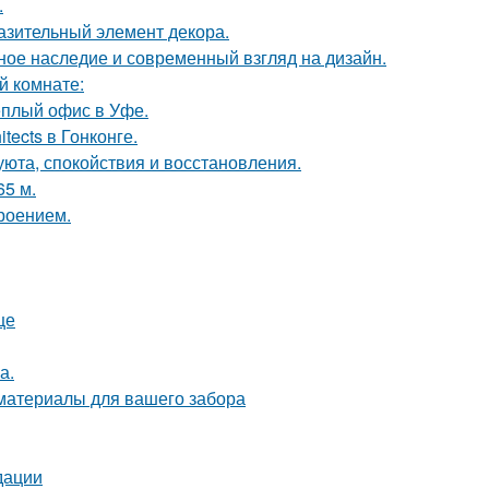
.
разительный элемент декора.
ьное наследие и современный взгляд на дизайн.
й комнате:
ёплый офис в Уфе.
tects в Гонконге.
 уюта, спокойствия и восстановления.
65 м.
роением.
це
а.
 материалы для вашего забора
дации