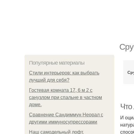
Сру
Популярные материалы
Ср
Стили интерьеров: как выбрать
лучший для себя?
Гостевая комната 17, 6 м 2 с
санузлом при спальне в частном
доме.
Что
Сравнение Сандиммун Неорал с
И оци
другими иммуносупрессорами
натур
спосо
Наш самодельный лофт.