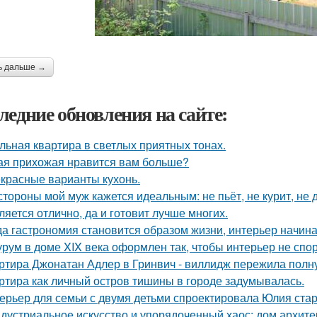
ь дальше →
ледние обновления на сайте:
льная квартира в светлых приятных тонах.
ая прихожая нравится вам больше?
красные варианты кухонь.
стороны мой муж кажется идеальным: не пьёт, не курит, не 
ляется отлично, да и готовит лучше многих.
да гастрономия становится образом жизни, интерьер начина
рум в доме XIX века оформлен так, чтобы интерьер не спор
ртира Джонатан Адлер в Гринвич - виллидж пережила полну
ртира как личный остров тишины в городе задумывалась.
ерьер для семьи с двумя детьми спроектировала Юлия стар
дустриальное искусство и упорядоченный хаос: дом архит