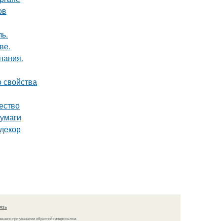
ов
ь.
ве.
нания.
о свойства
чество
бумаги
 декор
язь
решено при указании обратной гиперссылки.