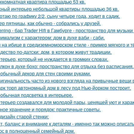
хкомнатная квартира площадью 53 кв.
ный интерьер небольшой квартиры площадью 36 кв.
отаю по графику 2/2, сыну четыре года, ходит в садик.
ер пятницы, как обычно - собрались у друзей.
tening - бар Trader Hifi в Гамбурге - пространство для музык
имализм с характером: дом в духе ваби - саби.
 на ибице в средиземноморском стиле - пример мягкого и 
дество по-датски: дом, в котором живут традиции.
терьер, который не нуждается в громких словах.
лкон в духе бохо: пространство для отдыха без расписания.
обычный декор для стен своими руками.
игинальность часто из нового взгляда на привычные вещи 
рк торп автономный дом в лесу под Нью-йорком построит.
обычная подсветка в интерьере.
терьер создавался для молодой пары, ценящей уют и хара
ное хранение и порядок: практичные советы.
дизайн старой стенки:
т, баланс и внимание к деталям - именно так можно описат
ос в полноценный семейный дом.