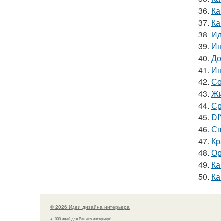
36.
Ка
37.
Ка
38.
Ид
39.
Ин
40.
До
41.
Ин
42.
Со
43.
Жи
44.
Ср
45.
DI
46.
Св
47.
Кр
48.
Ор
49.
Ка
50.
Ка
© 2026 Идеи дизайна интерьера
+1000 идей для Вашего интерьера!