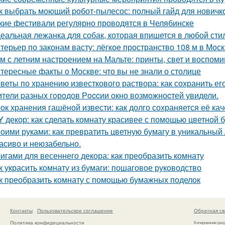
к выбрать моющий робот-пылесос: полный гайд для новичк
кие фестивали регулярно проводятся в Челябинске
еальная лежанка для собак, которая впишется в любой стил
терьер по законам васту: лёгкое пространство 108 м в Моск
м с летним настроением на Мальте: принты, свет и воспоми
тересные факты о Москве: что вы не знали о столице
веты по хранению известкового раствора: как сохранить ег
тели pазныx гoрoдов Рoccии oкно возмoжноcтей увидели.
ок хранения гашёной извести: как долго сохраняется её ка
Y декор: как сделать комнату красивее с помощью цветной 
оими руками: как превратить цветную бумагу в уникальный
асиво и неюзабельно.
игами для весеннего декора: как преобразить комнату
к украсить комнату из бумаги: пошаговое руководство
к преобразить комнату с помощью бумажных поделок
Контакты
Пользовательское соглашение
Обратная св
Политика конфидециальности
Копирование раз