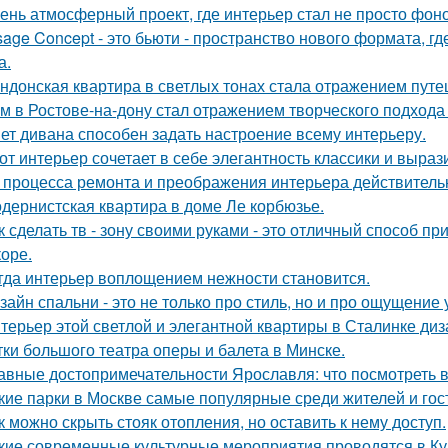
ень атмосферный проект, где интерьер стал не просто фон
sage Concept - это бьюти - пространство нового формата, г
а.
ндонская квартира в светлых тонах стала отражением путе
м в Ростове-на-дону стал отражением творческого подхода 
ет дивана способен задать настроение всему интерьеру.
от интерьер сочетает в себе элегантность классики и выраз
 процесса ремонта и преображения интерьера действитель
дернистская квартира в доме Ле корбюзье.
к сделать тв - зону своими руками - это отличный способ п
коре.
гда интерьер воплощением нежности становится.
зайн спальни - это не только про стиль, но и про ощущение
терьер этой светлой и элегантной квартиры в Сталинке ди
тки большого театра оперы и балета в Минске.
авные достопримечательности Ярославля: что посмотреть 
кие парки в Москве самые популярные среди жителей и гос
к можно скрыть стояк отопления, но оставить к нему доступ.
кие современные культурные мероприятия проводятся в Ку