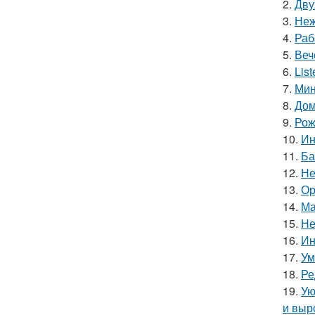
2.
Дву
3.
Неж
4.
Раб
5.
Веч
6.
Lis
7.
Мин
8.
Дом
9.
Рож
10.
Ин
11.
Ба
12.
Не
13.
Ор
14.
Ма
15.
Не
16.
Ин
17.
Ум
18.
Ре
19.
Ую
и выр