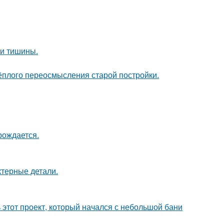
и и тишины.
тёплого переосмысления старой постройки.
рождается.
ктерные детали.
ь этот проект, который начался с небольшой бани