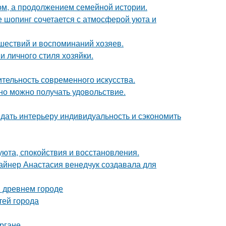
ом, а продолжением семейной истории.
де шопинг сочетается с атмосферой уюта и
шествий и воспоминаний хозяев.
и личного стиля хозяйки.
ительность современного искусства.
но можно получать удовольствие.
ридать интерьеру индивидуальность и сэкономить
 уюта, спокойствия и восстановления.
зайнер Анастасия венедчук создавала для
в древнем городе
тей города
ргане