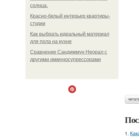
солнца.
Красно-белый интерьер квартиры-
студии
Как выбрать идеальный материал
для пола на кухне
Сравнение Сандиммун Неорал с
другими иммуносупрессорами
читат
Пос
1.
Как