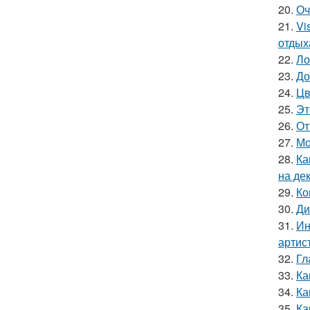
20.
Оч
21.
Vi
отдых
22.
Ло
23.
До
24.
Цв
25.
Эт
26.
От
27.
Мо
28.
Ка
на де
29.
Ко
30.
Ди
31.
Ин
артис
32.
Гл
33.
Ка
34.
Ка
35.
Ка