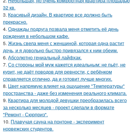
2.
Небольшая, но очень комфортная квартира площадью
32 кв.
3.
Красивый дизайн. В квартире все должно быть
прекрасно.
4.
Однажды подруга позвала меня отметить её день
рождения в небольшом кафе.
5.
Жизнь свела меня с женщиной, которая одна растит
дочь, и я довольно быстро привязался к ним обеим.
6.
Абсолютно гениальный лайфхак.
7.
Со стороны мой муж кажется идеальным: не пьёт, не
курит, не даёт поводов для ревности, с ребёнком
справляется отлично, да и готовит лучше многих.
8.
Цвет напрямую влияет на ощущение "Температуры"
пространства - даже без изменения реального климата.
9.
Квартира для молодой девушки преобразилась всего
за несколько месяцев - проект сделали в формате
"Ремонт - Сюрприз".
10.
Плавучая сауна на понтоне - эксперимент
норвежских студентов.