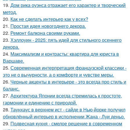
19.
Дом рика оуэнса отражает его характер и творческий
метод.
20.
Как не сделать интерьер как у всех?
21.
Простая идея новогоднего декора.
22.
Ремонт балкона своими руками.
23.
Хэллоуин - 2025: пять идей для стильного осеннего
декора.
24.
Максимализм и контрасты: квартира для юриста в
Варшаве.
25.
Современная интерпретация французской классики -
это не о вычурности, а о комфорте и чувстве меры.
26.
Черные акценты в интерьере - это всегда про стиль и
баланс.
27.
Архитектура Японии всегда стремилась к простоте,
гармонии и единению с природой.
28.
Таунхаус в верхнем ист - сайде в Нью-йорке получил
обновлённый интерьер в исполнении Жана - Луи деньо.
29.
Подвесная кухня - смелое решение в современном