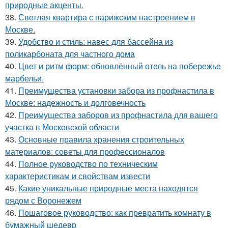
природные акценты.
38.
Светлая квартира с парижским настроением в
Москве.
39.
Удобство и стиль: навес для бассейна из
поликарбоната для частного дома
40.
Цвет и ритм форм: обновлённый отель на побережье
марбельи.
41.
Преимущества установки забора из профнастила в
Москве: надежность и долговечность
42.
Преимущества заборов из профнастила для вашего
участка в Московской области
43.
Основные правила хранения строительных
материалов: советы для профессионалов
44.
Полное руководство по техническим
характеристикам и свойствам извести
45.
Какие уникальные природные места находятся
рядом с Воронежем
46.
Пошаговое руководство: как превратить комнату в
бумажный шедевр