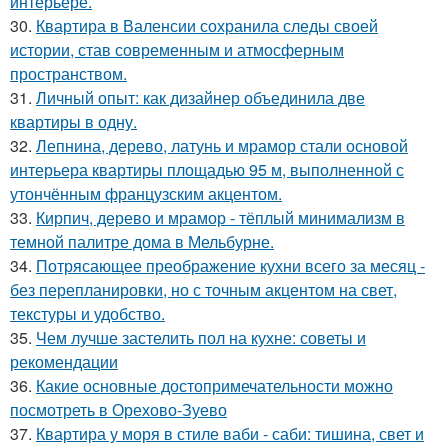
интерьере.
30.
Квартира в Валенсии сохранила следы своей
истории, став современным и атмосферным
пространством.
31.
Личный опыт: как дизайнер объединила две
квартиры в одну.
32.
Лепнина, дерево, латунь и мрамор стали основой
интерьера квартиры площадью 95 м, выполненной с
утончённым французским акцентом.
33.
Кирпич, дерево и мрамор - тёплый минимализм в
темной палитре дома в Мельбурне.
34.
Потрясающее преображение кухни всего за месяц -
без перепланировки, но с точным акцентом на свет,
текстуры и удобство.
35.
Чем лучше застелить пол на кухне: советы и
рекомендации
36.
Какие основные достопримечательности можно
посмотреть в Орехово-Зуево
37.
Квартира у моря в стиле ваби - саби: тишина, свет и