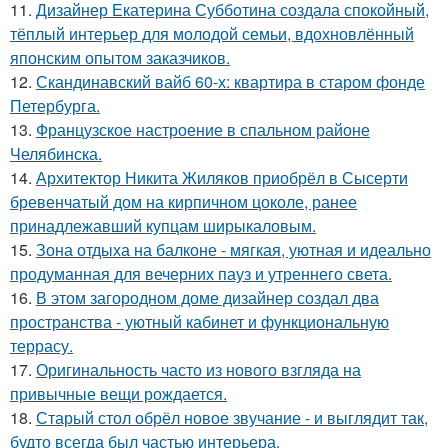
11.
Дизайнер Екатерина Субботина создала спокойный,
тёплый интерьер для молодой семьи, вдохновлённый
японским опытом заказчиков.
12.
Скандинавский вайб 60-х: квартира в старом фонде
Петербурга.
13.
Французское настроение в спальном районе
Челябинска.
14.
Архитектор Никита Жиляков приобрёл в Сысерти
бревенчатый дом на кирпичном цоколе, ранее
принадлежавший купцам ширыкаловым.
15.
Зона отдыха на балконе - мягкая, уютная и идеально
продуманная для вечерних пауз и утреннего света.
16.
В этом загородном доме дизайнер создал два
пространства - уютный кабинет и функциональную
террасу.
17.
Оригинальность часто из нового взгляда на
привычные вещи рождается.
18.
Старый стол обрёл новое звучание - и выглядит так,
будто всегда был частью интерьера.