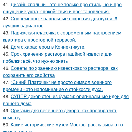
41.
Дизайн спальни - это не только про стиль, но и про
ощущение уюта, спокойствия и восстановления.
42.
Современные напольные покрытия для кухни: 6
лучших вариантов
43.
Парижская классика с современным настроением:
квартира с просторной террасой.
44.
Дом с характером в Коннектикуте.
45.
Срок хранения раствора гашёной извести для
побелки: всё, что нужно знать
46.
Советы по хранению известкового раствора: как
сохранить его свойства
47.
"Синий Платочек" не просто символ военного
времени - это напоминание о стойкости духа.
48.
СУПЕР декор стен из бумаги: оригинальные идеи для
вашего дома
49.
Оригами для весеннего декора: как преобразить
комнату
50.
Какие исторические музеи Москвы рассказывают о
жизни города