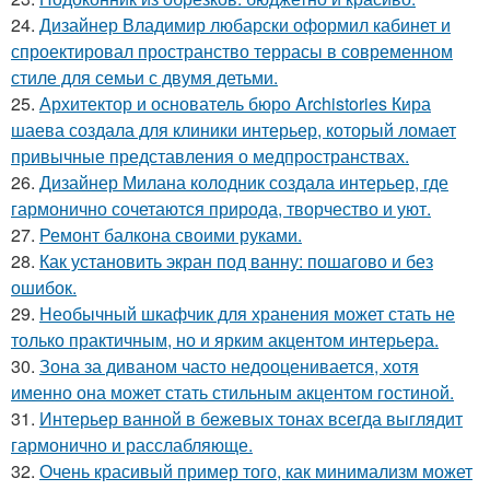
24.
Дизайнер Владимир любарски оформил кабинет и
спроектировал пространство террасы в современном
стиле для семьи с двумя детьми.
25.
Архитектор и основатель бюро Archistories Кира
шаева создала для клиники интерьер, который ломает
привычные представления о медпространствах.
26.
Дизайнер Милана колодник создала интерьер, где
гармонично сочетаются природа, творчество и уют.
27.
Ремонт балкона своими руками.
28.
Как установить экран под ванну: пошагово и без
ошибок.
29.
Необычный шкафчик для хранения может стать не
только практичным, но и ярким акцентом интерьера.
30.
Зона за диваном часто недооценивается, хотя
именно она может стать стильным акцентом гостиной.
31.
Интерьер ванной в бежевых тонах всегда выглядит
гармонично и расслабляюще.
32.
Очень красивый пример того, как минимализм может