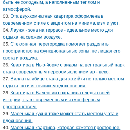
быть не холодным, а наполненным теплом и
атмосферой.
33.
Эта двухкомнатная квартира оформлена в
современном стиле с акцентом на минимализм и уют.
34.
Лаунж - зона на террасе - идеальное место для
отдыха на свежем воздухе.
35.
Стеклянная перегородка помогает разделить
пространство на функциональные зоны, не лишая его
света и воздуха.
36.
Квартира в Нью-йорке с видом на центральный парк
стала современным переосмыслением ар - деко.
37.
Вилла на ибице стала для хозяйки не только местом
отдыха, но и источником вдохновения.
38.
Квартира в Валенсии сохранила следы своей
истории, став современным и атмосферным
пространством.
39.
Маленькая кухня тоже может стать местом уюта и
вдохновения.
40.
Маленькая квартира, которая кажется просторнее.