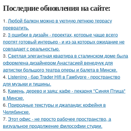
Последние обновления на сайте:
1.
Любой балкон можно в уютную летнюю террасу
превратить.
2.
3 ошибки в дизайн - проектах, которые чаще всего
портят готовый интерьер - и из-за которых ожидание не
совпадает с реальностью.
3.
Светлая элегантная квартира в сталинском доме была
оформлена дизайнером Анастасией венедчук для
артистки большого театра оперы и балета в Минске.
4.
Listening - бар Trader Hifi в Гамбурге - пространство
для музыки и тишины.
5.
Камень, дерево и заяц: кафе - пекарня "Синяя Птица"
в Минске.
6.
Природные текстуры и джапанди: кофейня в
Челябинске.
7.
Этот офис - не просто рабочее пространство, а
визуальное продолжение философии студии.