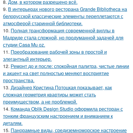
8.
Дом, в котором разрешено всё.
9.
В интерьерах нового ресторана Grande Bibliotheca на
белорусской классические элементы переплетаются с
атмосферой старинной библиотеки.
10.
Полная трансформация современной виллы в
Мадриде стала сложной, но продуманной задачей для
студии Casa Mu oz.
11.
Преобразование рабочей зоны в простой и
элегантный интерьер.
12.
Ремонт до и после: спокойная палитра, чистые линии
и акцент на свет полностью меняют восприятие
пространства.
13.
Дизайнер Кристина Потоцкая показывает, как
сложная геометрия квартиры может стать
преимуществом, а не проблемой.
14.
Команда Oblik Design Studio оформила ресторан с
тонким французским настроением и вниманием к
деталям.
15.
Панорамные виды, средиземноморское настроение