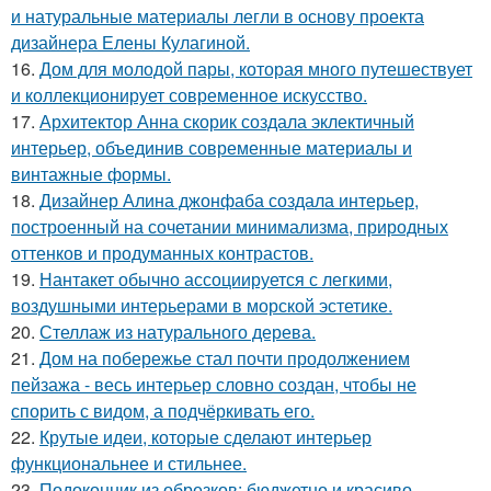
и натуральные материалы легли в основу проекта
дизайнера Елены Кулагиной.
16.
Дом для молодой пары, которая много путешествует
и коллекционирует современное искусство.
17.
Архитектор Анна скорик создала эклектичный
интерьер, объединив современные материалы и
винтажные формы.
18.
Дизайнер Алина джонфаба создала интерьер,
построенный на сочетании минимализма, природных
оттенков и продуманных контрастов.
19.
Нантакет обычно ассоциируется с легкими,
воздушными интерьерами в морской эстетике.
20.
Стеллаж из натурального дерева.
21.
Дом на побережье стал почти продолжением
пейзажа - весь интерьер словно создан, чтобы не
спорить с видом, а подчёркивать его.
22.
Крутые идеи, которые сделают интерьер
функциональнее и стильнее.
23.
Подоконник из обрезков: бюджетно и красиво.