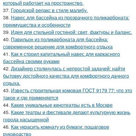
который работает на пространство.
37.
Городской релакс в стиле малибу.
38.
Навес для бассейна из прозрачного поликарбоната:
преимущества и особенности
39.
Идея для стильной гостиной: свет, фактуры и баланс.
40.
Павильон из поликарбоната для бассейна:
современное решение для комфортного отдыха
41.
Как я строил капитальный навес для каркасного
бассейна своими руками
42.
Дизайнер столкнулась с непростой задачей: найти
бытовку достойного качества для комфортного дачного
отдыха.
43.
Известь строительная комовая ГОСТ 9179 77: что это
такое и где применяется
44.
Какие уникальные кинотеатры есть в Москве
45.
Какие театры и фестивали делают культурную жизнь
города насыщенной
46.
Как украсить комнату из бумаги: пошаговое
руководство