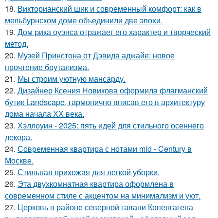
18.
Викторианский шик и современный комфорт: как в
мельбурнском доме объединили две эпохи.
19.
Дом рика оуэнса отражает его характер и творческий
метод.
20.
Музей Принстона от Дэвида аджайе: новое
прочтение брутализма.
21.
Мы строим уютную мансарду.
22.
Дизайнер Ксения Новикова оформила флагманский
бутик Landscape, гармонично вписав его в архитектуру
дома начала ХХ века.
23.
Хэллоуин - 2025: пять идей для стильного осеннего
декора.
24.
Современная квартира с нотами mid - Century в
Москве.
25.
Стильная прихожая для легкой уборки.
26.
Эта двухкомнатная квартира оформлена в
современном стиле с акцентом на минимализм и уют.
27.
Церковь в районе северной гавани Копенгагена