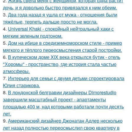
2.
Жизнь свела меня с женщиной, которая одна растит
дочь, и я довольно быстро привязался к ним обеим.
3.
Два года назад я ушла от мужа - отношения были
тяжёлые, терпеть дальше просто не могла.
4.
Universal Khaki - спокойный нейтральный хаки с
мягким зеленым подтоном.
5.
Дом на ибице в средиземноморском стиле - пример
мягкого и тёплого переосмысления старой постройки.
6.
В купеческом доме XIX века открылся бутик - отель
"Хоромы" - пространство, где история стала частью
атмосферы.
7.
Интерьер для семьи с двумя детьми спроектировала
Юлия старикова.
8.
В лондонской белгравии дизайнеры Dimorestudio
завершили масштабный проект - апартаменты
площадью 400 м, над которыми работали почти десять
лет.
9.
Американский дизайнер Джонатан Адлер несколько
лет назад полностью переосмыслил свою квартиру в