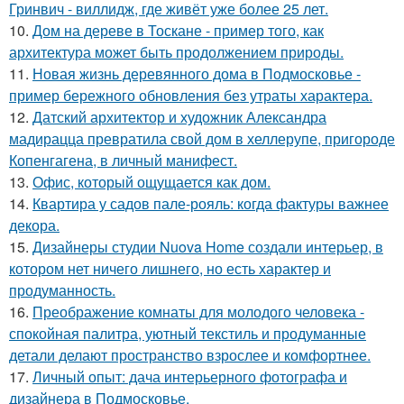
Гринвич - виллидж, где живёт уже более 25 лет.
10.
Дом на дереве в Тоскане - пример того, как
архитектура может быть продолжением природы.
11.
Новая жизнь деревянного дома в Подмосковье -
пример бережного обновления без утраты характера.
12.
Датский архитектор и художник Александра
мадирацца превратила свой дом в хеллерупе, пригороде
Копенгагена, в личный манифест.
13.
Офис, который ощущается как дом.
14.
Квартира у садов пале-рояль: когда фактуры важнее
декора.
15.
Дизайнеры студии Nuova Home создали интерьер, в
котором нет ничего лишнего, но есть характер и
продуманность.
16.
Преображение комнаты для молодого человека -
спокойная палитра, уютный текстиль и продуманные
детали делают пространство взрослее и комфортнее.
17.
Личный опыт: дача интерьерного фотографа и
дизайнера в Подмосковье.