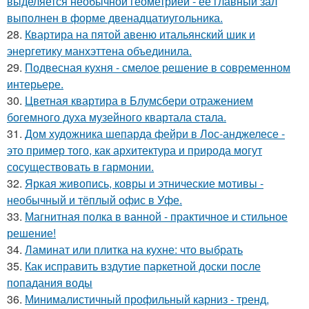
выделяется необычной геометрией - её главный зал
выполнен в форме двенадцатиугольника.
28.
Квартира на пятой авеню итальянский шик и
энергетику манхэттена объединила.
29.
Подвесная кухня - смелое решение в современном
интерьере.
30.
Цветная квартира в Блумсбери отражением
богемного духа музейного квартала стала.
31.
Дом художника шепарда фейри в Лос-анджелесе -
это пример того, как архитектура и природа могут
сосуществовать в гармонии.
32.
Яркая живопись, ковры и этнические мотивы -
необычный и тёплый офис в Уфе.
33.
Магнитная полка в ванной - практичное и стильное
решение!
34.
Ламинат или плитка на кухне: что выбрать
35.
Как исправить вздутие паркетной доски после
попадания воды
36.
Минималистичный профильный карниз - тренд,