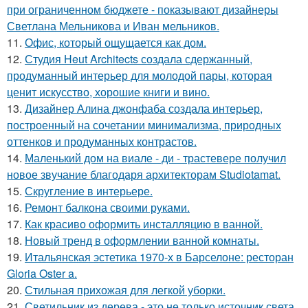
при ограниченном бюджете - показывают дизайнеры
Светлана Мельникова и Иван мельников.
11.
Офис, который ощущается как дом.
12.
Студия Heut Architects создала сдержанный,
продуманный интерьер для молодой пары, которая
ценит искусство, хорошие книги и вино.
13.
Дизайнер Алина джонфаба создала интерьер,
построенный на сочетании минимализма, природных
оттенков и продуманных контрастов.
14.
Маленький дом на виале - ди - трастевере получил
новое звучание благодаря архитекторам Studiotamat.
15.
Скругление в интерьере.
16.
Ремонт балкона своими руками.
17.
Как красиво оформить инсталляцию в ванной.
18.
Новый тренд в оформлении ванной комнаты.
19.
Итальянская эстетика 1970-х в Барселоне: ресторан
Gloria Oster a.
20.
Стильная прихожая для легкой уборки.
21.
Светильник из дерева - это не только источник света,