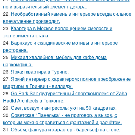
но и выразительный элемент декора.
22.
Необработанный камень в интерьере всегда сильное
впечатление производит.
23.
Квартира в Москве воплощением смелости и
эксперимента стала.
24.
Барнхаус и скандинавские мотивы в интерьере
ресторана.
25.
Михаил хвалебнов: мебель для кафе дома
наркомфина.
26.
Яркая квартира в Турине.
27.
Яркий интерьер с характером: полное преображение
квартиры в Гринвич - виллидж.
28.
Go Park Sai: футуристичный спорткомплекс от Zaha
Hadid Architects в Гонконге.
29.
Свет, воздух и антресоль: уют на 50 квадратах.
30.
Советская "Панелька" - не приговор, а вызов, с
которым можно справиться с фантазией и расчётом.
31.
Объём, фактура и характер - барельеф на стене.