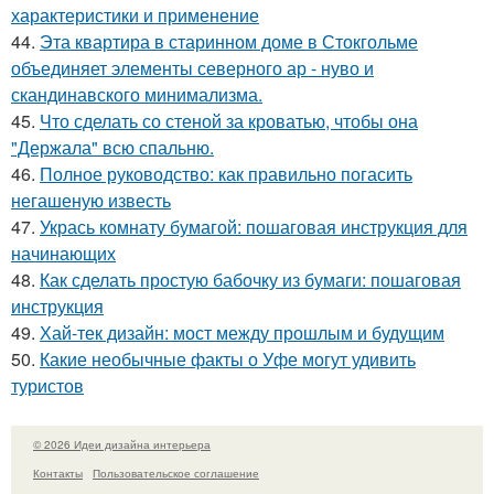
характеристики и применение
44.
Эта квартира в старинном доме в Стокгольме
объединяет элементы северного ар - нуво и
скандинавского минимализма.
45.
Что сделать со стеной за кроватью, чтобы она
"Держала" всю спальню.
46.
Полное руководство: как правильно погасить
негашеную известь
47.
Укрась комнату бумагой: пошаговая инструкция для
начинающих
48.
Как сделать простую бабочку из бумаги: пошаговая
инструкция
49.
Хай-тек дизайн: мост между прошлым и будущим
50.
Какие необычные факты о Уфе могут удивить
туристов
© 2026 Идеи дизайна интерьера
Контакты
Пользовательское соглашение