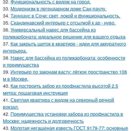
32.
Функциональность с видом на город.
33.
Модернизм в легендарном доме Сан-паулу.
34.
Таунхаус в Сочи: свет, покой и функциональность.
35.
Скандинавский интерьер с отсылкой к ар - нуво.
36.
Универсальный навес для бассейна из
поликарбоната: идеальное решение для вашего отдыха
37.
Как закрыть щиток в квартире - идеи для аккуратного
интерьера.
38.
Навес для бассейна из поликарбоната: особенности
и преимущества
39.
Интерьер по законам васту: лёгкое пространство 108
м в Москве.
40.
Как построить забор из профнастила высотой 2.5
метра: пошаговая инструкция
41.
Светлая квартира с видом на северный речной
вокзал.
42.
Преимущества установки забора из профнастила в
Москве: надежность и долговечность
43.
Молотая негашеная известь ГОСТ 9179-77: основные