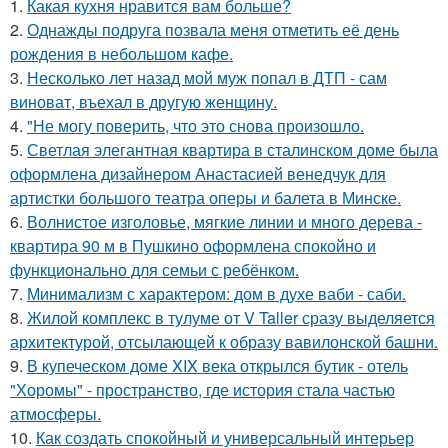
1.
Какая кухня нравится вам больше?
2.
Однажды подруга позвала меня отметить её день
рождения в небольшом кафе.
3.
Несколько лет назад мой муж попал в ДТП - сам
виноват, въехал в другую женщину.
4.
"Не могу поверить, что это снова произошло.
5.
Светлая элегантная квартира в сталинском доме была
оформлена дизайнером Анастасией венедчук для
артистки большого театра оперы и балета в Минске.
6.
Волнистое изголовье, мягкие линии и много дерева -
квартира 90 м в Пушкино оформлена спокойно и
функционально для семьи с ребёнком.
7.
Минимализм с характером: дом в духе ваби - саби.
8.
Жилой комплекс в тулуме от V Taller сразу выделяется
архитектурой, отсылающей к образу вавилонской башни.
9.
В купеческом доме XIX века открылся бутик - отель
"Хоромы" - пространство, где история стала частью
атмосферы.
10.
Как создать спокойный и универсальный интерьер