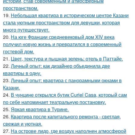
истории, став современным и атмосферным
пространством.
19.
Небольшая квартира в историческом центре Казани
стала уютным пространством для девушки, которая
много путешествует.
20.
На юге Франции средневековый дом XIV века
получил новую жизнь и превратился в современный
гостевой дом.
21.
Цвет, текстура и пышная зелень: отель в Паттайе.
22.
Личный опыт: как дизайнер объединила две
квартиры в одну.
23.
Личный опыт: квартира с панорамными окнами в
Казани.
24.
В чунцине открылся бутик Curiel Casa, который сам
по себе напоминает театральную постановку.
25.
Яркая квартира в Турине.
26.
Квартира после капитального ремонта - светлая,
свежая и уютная.
27.
На острове лидо, где воздух наполнен атмосферой