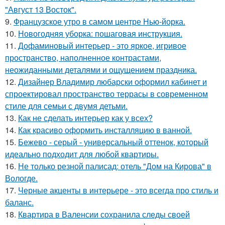
"Август 13 Восток".
9.
Французское утро в самом центре Нью-йорка.
10.
Новогодняя уборка: пошаговая инструкция.
11.
Дофаминовый интерьер - это яркое, игривое
пространство, наполненное контрастами,
неожиданными деталями и ощущением праздника.
12.
Дизайнер Владимир любарски оформил кабинет и
спроектировал пространство террасы в современном
стиле для семьи с двумя детьми.
13.
Как не сделать интерьер как у всех?
14.
Как красиво оформить инсталляцию в ванной.
15.
Бежево - серый - универсальный оттенок, который
идеально подходит для любой квартиры.
16.
Не только резной палисад: отель "Дом на Кирова" в
Вологде.
17.
Черные акценты в интерьере - это всегда про стиль и
баланс.
18.
Квартира в Валенсии сохранила следы своей