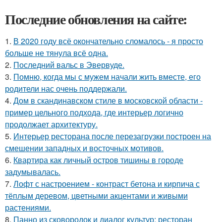
Последние обновления на сайте:
1.
В 2020 году всё окончательно сломалось - я просто
больше не тянула всё одна.
2.
Последний вальс в Эвервуде.
3.
Помню, когда мы с мужем начали жить вместе, его
родители нас очень поддержали.
4.
Дом в скандинавском стиле в московской области -
пример цельного подхода, где интерьер логично
продолжает архитектуру.
5.
Интерьер ресторана после перезагрузки построен на
смешении западных и восточных мотивов.
6.
Квартира как личный остров тишины в городе
задумывалась.
7.
Лофт с настроением - контраст бетона и кирпича с
тёплым деревом, цветными акцентами и живыми
растениями.
8.
Панно из сковородок и диалог культур: ресторан