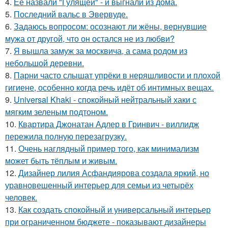
4.
Её назвали "Гулящей" - и выгнали из дома.
5.
Последний вальс в Эвервуде.
6.
Задаюсь вопросом: осознают ли жёны, вернувшие
мужа от другой, что он остался не из любви?
7.
Я вышла замуж за москвича, а сама родом из
небольшой деревни.
8.
Парни часто слышат упрёки в неряшливости и плохой
гигиене, особенно когда речь идёт об интимных вещах.
9.
Universal Khaki - спокойный нейтральный хаки с
мягким зеленым подтоном.
10.
Квартира Джонатан Адлер в Гринвич - виллидж
пережила полную перезагрузку.
11.
Очень наглядный пример того, как минимализм
может быть тёплым и живым.
12.
Дизайнер лилия Асфандиярова создала яркий, но
уравновешенный интерьер для семьи из четырёх
человек.
13.
Как создать спокойный и универсальный интерьер
при ограниченном бюджете - показывают дизайнеры