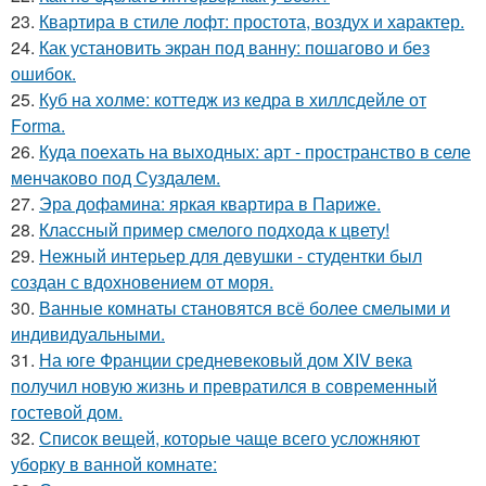
23.
Квартира в стиле лофт: простота, воздух и характер.
24.
Как установить экран под ванну: пошагово и без
ошибок.
25.
Куб на холме: коттедж из кедра в хиллсдейле от
Forma.
26.
Куда поехать на выходных: арт - пространство в селе
менчаково под Суздалем.
27.
Эра дофамина: яркая квартира в Париже.
28.
Классный пример смелого подхода к цвету!
29.
Нежный интерьер для девушки - студентки был
создан с вдохновением от моря.
30.
Ванные комнаты становятся всё более смелыми и
индивидуальными.
31.
На юге Франции средневековый дом XIV века
получил новую жизнь и превратился в современный
гостевой дом.
32.
Список вещей, которые чаще всего усложняют
уборку в ванной комнате: