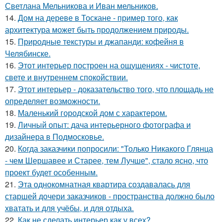
Светлана Мельникова и Иван мельников.
14.
Дом на дереве в Тоскане - пример того, как
архитектура может быть продолжением природы.
15.
Природные текстуры и джапанди: кофейня в
Челябинске.
16.
Этот интерьер построен на ощущениях - чистоте,
свете и внутреннем спокойствии.
17.
Этот интерьер - доказательство того, что площадь не
определяет возможности.
18.
Маленький городской дом с характером.
19.
Личный опыт: дача интерьерного фотографа и
дизайнера в Подмосковье.
20.
Когда заказчики попросили: "Только Никакого Глянца
- чем Шершавее и Старее, тем Лучше", стало ясно, что
проект будет особенным.
21.
Эта однокомнатная квартира создавалась для
старшей дочери заказчиков - пространства должно было
хватать и для учёбы, и для отдыха.
22.
Как не сделать интерьер как у всех?