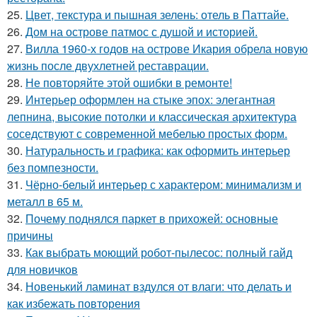
25.
Цвет, текстура и пышная зелень: отель в Паттайе.
26.
Дом на острове патмос с душой и историей.
27.
Вилла 1960-х годов на острове Икария обрела новую
жизнь после двухлетней реставрации.
28.
Не повторяйте этой ошибки в ремонте!
29.
Интерьер оформлен на стыке эпох: элегантная
лепнина, высокие потолки и классическая архитектура
соседствуют с современной мебелью простых форм.
30.
Натуральность и графика: как оформить интерьер
без помпезности.
31.
Чёрно-белый интерьер с характером: минимализм и
металл в 65 м.
32.
Почему поднялся паркет в прихожей: основные
причины
33.
Как выбрать моющий робот-пылесос: полный гайд
для новичков
34.
Новенький ламинат вздулся от влаги: что делать и
как избежать повторения