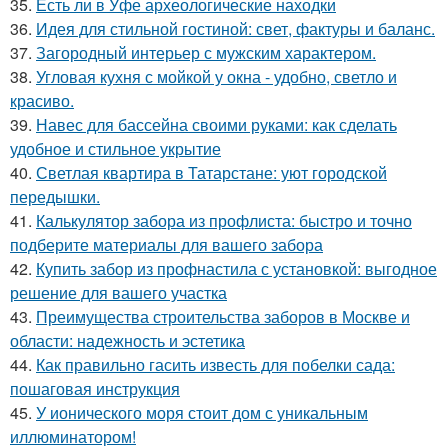
35.
Есть ли в Уфе археологические находки
36.
Идея для стильной гостиной: свет, фактуры и баланс.
37.
Загородный интерьер с мужским характером.
38.
Угловая кухня с мойкой у окна - удобно, светло и
красиво.
39.
Навес для бассейна своими руками: как сделать
удобное и стильное укрытие
40.
Светлая квартира в Татарстане: уют городской
передышки.
41.
Калькулятор забора из профлиста: быстро и точно
подберите материалы для вашего забора
42.
Купить забор из профнастила с установкой: выгодное
решение для вашего участка
43.
Преимущества строительства заборов в Москве и
области: надежность и эстетика
44.
Как правильно гасить известь для побелки сада:
пошаговая инструкция
45.
У ионического моря стоит дом с уникальным
иллюминатором!