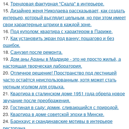
14.
Трендовая фактурная "Скала" в интерьере.
15.
Дизайнер женя Николаева рассказывает, как создать
интерьер, который выглядит цельным, но при этом имеет
свои характерные штрихи в каждой зоне.
16.
Под куполом: квартира с характером в Париже.
17.
Как установить экран под ванну: пошагово и без
ошибок.
18.
Санузел после ремонта.
19.
Дом аны Араны в Мадриде - это не просто жильё, а
настоящая творческая лаборатория.
20.
Отличное решение! Пространство под лестницей
часто остаётся неиспользованным, хотя может стать
уютным уголком для отдыха.
21.
Квартира в сталинском доме 1951 года обрела новое
звучание после преображения.
22.
Гостиная в саду: домик, сливающийся с природой.
23.
Квартира в доме советской эпохи в Минске.
24.
Барнхаус и скандинавские мотивы в интерьере
ресторана.