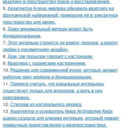
квартиру в пространство покоя и восстановления.
5.
Архитектор Алена чмелева обновила квартиру на
фрунзенской набережной, превратив её в элегантное
пространство для двоих.
6.
Даже минимальный метраж может быть
функциональным.
7.
Этот интерьер строится не вокруг трендов, а вокруг
любви к предметному дизайну.
8.
Дом, где прошлое говорит с настоящим.
9.
Квартира с парижским настроением.
10.
Решения для современной кухни, которые делают
рабочую зону удобнее и функциональнее.
11.
Принято считать, что идеальные интерьеры
существуют только для журналов, а жить в них
невозможно.
12.
Стеллаж из натурального дерева.
13.
Архитектор и основатель бюро Archistories Кира
шаева создала для клиники интерьер, который ломает
привычные представления о медпространствах.