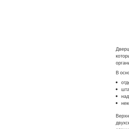
Дверц
котор
орган
В осн
отд
шта
над
нек
Верхн
двухс