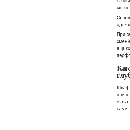
сложи
можно
Основ
одежд
При о
сменн
ящико
перфо
Как
глу
Шкафы
они н
есть 
сами 