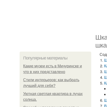
Шка
шка
Сод
Популярные материалы
Ш
К
Какие музеи есть в Мичуринске и
Ш
что в них представлено
Ш
Стили интерьеров: как выбрать
К
лучший для себя?
Уютная светлая квартира в лучах
солнца.
Ш
В