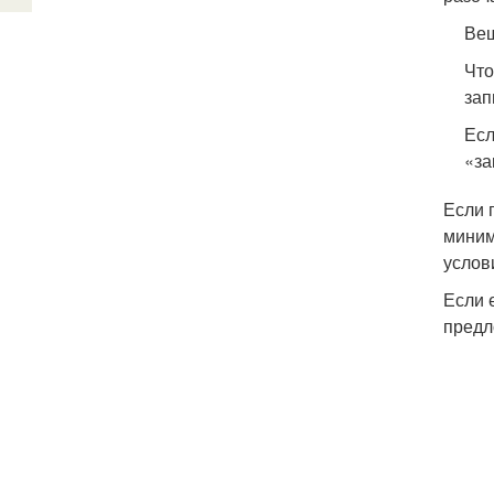
Вещ
Что
зап
Есл
«за
Если 
миним
услов
Если 
предл