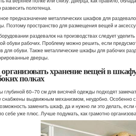
ть на верхней полке или снизу. Дверца, как правило, облад
 развесить полотенца.
ное предназначение металлических шкафов для раздевалок
ы. Поэтому пространство для размещения вещей и аксессу
борудовании раздевалок на производствах следует уделить
ой обуви рабочих. Проблему можно решить, если предусмот
в для обуви. Также металлические шкафы для рабочих раз
рированные дверцы.
 организовать хранение вещей в шкафу 
боких полках
 глубиной 60–70 см для висячей одежды подходят замечате
е снабжены выдвижным механизмом, неудобно. Особенно с 
возможность заменить шкаф, да и нужно ли это делать, есл
по себе уже плюс. Лучше подумать, как грамотно организо