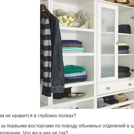
ам не нравится в глубоких полках?
 за первыми восторгами по поводу объемных отделений в шк
арование. Что же в них не так?