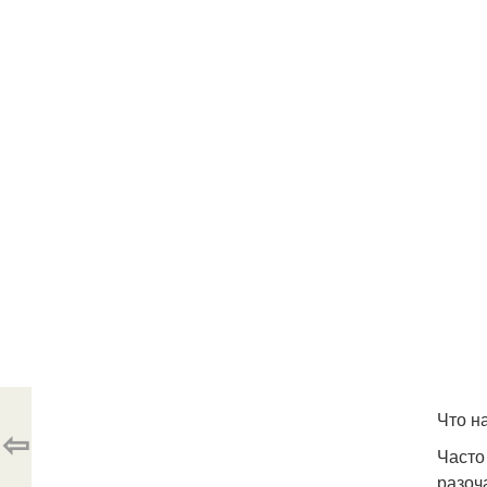
Что н
⇦
Часто
разоч