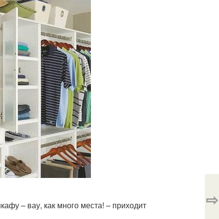
⇨
афу – вау, как много места! – приходит