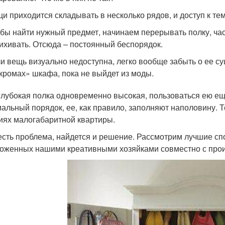
и приходится складывать в несколько рядов, и доступ к тем 
бы найти нужный предмет, начинаем перерывать полку, час
ихивать. Отсюда – постоянный беспорядок.
и вещь визуально недоступна, легко вообще забыть о ее су
кромах» шкафа, пока не выйдет из моды.
глубокая полка одновременно высокая, пользоваться ею е
альный порядок, ее, как правило, заполняют наполовину. Т
иях малогабаритной квартиры.
есть проблема, найдется и решение. Рассмотрим лучшие сп
оженных нашими креативными хозяйками совместно с про