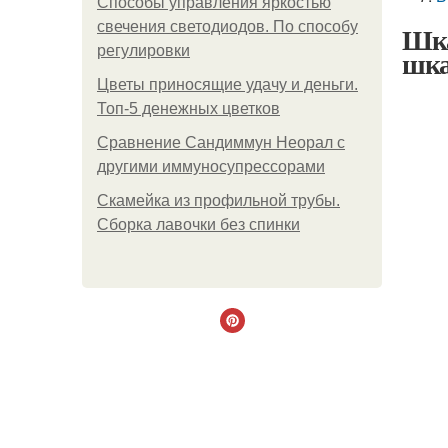
Способы управления яркостью
свечения светодиодов. По способу
Шка
регулировки
шка
Цветы приносящие удачу и деньги.
Топ-5 денежных цветков
Сравнение Сандиммун Неорал с
другими иммуносупрессорами
Скамейка из профильной трубы.
Сборка лавочки без спинки