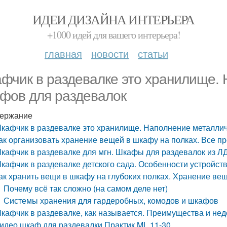
ИДЕИ ДИЗАЙНА ИНТЕРЬЕРА
+1000 идей для вашего интерьера!
главная
новости
статьи
фчик в раздевалке это хранилище.
фов для раздевалок
ержание
кафчик в раздевалке это хранилище. Наполнение металли
ак организовать хранение вещей в шкафу на полках. Все пр
кафчик в раздевалке для мгн. Шкафы для раздевалок из 
кафчик в раздевалке детского сада. Особенности устройств
ак хранить вещи в шкафу на глубоких полках. Хранение ве
Почему всё так сложно (на самом деле нет)
Системы хранения для гардеробных, комодов и шкафов
кафчик в раздевалке, как называется. Преимущества и нед
идео шкаф для раздевалки Практик ML 11-30