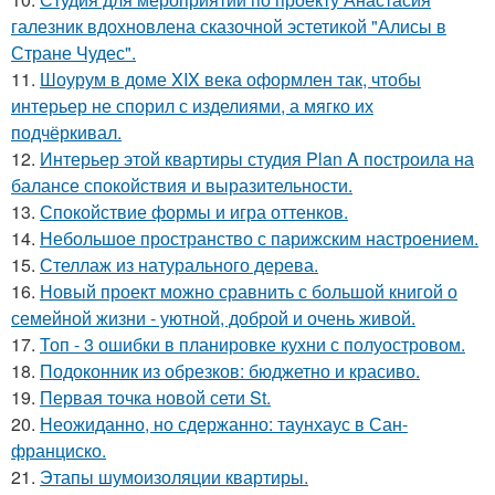
галезник вдохновлена сказочной эстетикой "Алисы в
Стране Чудес".
11.
Шоурум в доме XIX века оформлен так, чтобы
интерьер не спорил с изделиями, а мягко их
подчёркивал.
12.
Интерьер этой квартиры студия Plan A построила на
балансе спокойствия и выразительности.
13.
Спокойствие формы и игра оттенков.
14.
Небольшое пространство с парижским настроением.
15.
Стеллаж из натурального дерева.
16.
Новый проект можно сравнить с большой книгой о
семейной жизни - уютной, доброй и очень живой.
17.
Топ - 3 ошибки в планировке кухни с полуостровом.
18.
Подоконник из обрезков: бюджетно и красиво.
19.
Первая точка новой сети St.
20.
Неожиданно, но сдержанно: таунхаус в Сан-
франциско.
21.
Этапы шумоизоляции квартиры.