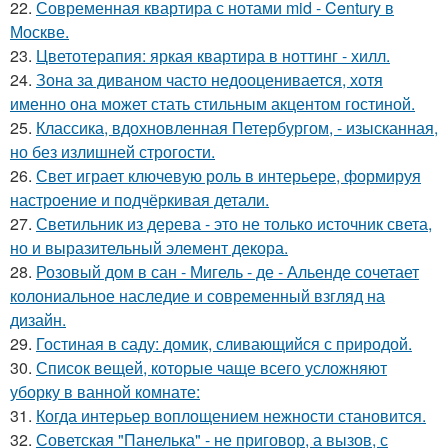
22.
Современная квартира с нотами mid - Century в
Москве.
23.
Цветотерапия: яркая квартира в ноттинг - хилл.
24.
Зона за диваном часто недооценивается, хотя
именно она может стать стильным акцентом гостиной.
25.
Классика, вдохновленная Петербургом, - изысканная,
но без излишней строгости.
26.
Свет играет ключевую роль в интерьере, формируя
настроение и подчёркивая детали.
27.
Светильник из дерева - это не только источник света,
но и выразительный элемент декора.
28.
Розовый дом в сан - Мигель - де - Альенде сочетает
колониальное наследие и современный взгляд на
дизайн.
29.
Гостиная в саду: домик, сливающийся с природой.
30.
Список вещей, которые чаще всего усложняют
уборку в ванной комнате:
31.
Когда интерьер воплощением нежности становится.
32.
Советская "Панелька" - не приговор, а вызов, с