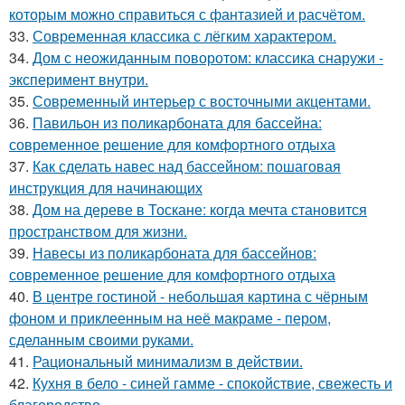
которым можно справиться с фантазией и расчётом.
33.
Современная классика с лёгким характером.
34.
Дом с неожиданным поворотом: классика снаружи -
эксперимент внутри.
35.
Современный интерьер с восточными акцентами.
36.
Павильон из поликарбоната для бассейна:
современное решение для комфортного отдыха
37.
Как сделать навес над бассейном: пошаговая
инструкция для начинающих
38.
Дом на дереве в Тоскане: когда мечта становится
пространством для жизни.
39.
Навесы из поликарбоната для бассейнов:
современное решение для комфортного отдыха
40.
В центре гостиной - небольшая картина с чёрным
фоном и приклеенным на неё макраме - пером,
сделанным своими руками.
41.
Рациональный минимализм в действии.
42.
Кухня в бело - синей гамме - спокойствие, свежесть и
благородство.