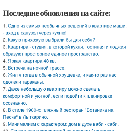
Последние обновления на сайте:
1.
Одно из самых необычных решений в квартире маши,
- вход в санузел через кухню!
2.
Какую прихожую выбрали бы для себя?
3.
Квартира - студия, в которой кухня, гостиная и лоджия
образуют просторное единое пространство.
4.
Яркая квартира 48 кв.
5.
Встреча на ночной трассе.
6.
Жил я тогда в обычной хрущёвке, и как-то раз нас
одолели тараканы.
7.
Даже небольшую квартиру можно сделать
комфортной и уютной, если подойти к планировке
осознанно.
8.
В стиле 1960-х: пляжный ресторан "Ботаника на
Песке" в Лыткарино.
9.
Минимализм с характером: дом в духе ваби - саби.
10.
Студия для мероприятий по проекту Анастасия