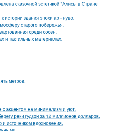
овлена сказочной эстетикой "Алисы в Стране
 истории здания эпохи ар - нуво.
тмосферу старого побережья.
швартованная среди сосен.
ах и тактильных материалах.
ять метров.
 с акцентом на минимализм и уют.
берегу реки гудзон за 12 миллионов долларов.
но и источником вдохновения.
льными.