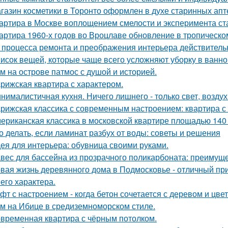
газин косметики в Торонто оформлен в духе старинных апте
артира в Москве воплощением смелости и эксперимента ст
артира 1960-х годов во Вроцлаве обновление в тропическо
 процесса ремонта и преображения интерьера действитель
исок вещей, которые чаще всего усложняют уборку в ванно
м на острове патмос с душой и историей.
рижская квартира с характером.
нималистичная кухня. Ничего лишнего - только свет, воздух
рижская классика с современным настроением: квартира с 
ериканская классика в московской квартире площадью 140 
о делать, если ламинат разбух от воды: советы и решения
ея для интерьера: обувница своими руками.
вес для бассейна из прозрачного поликарбоната: преимущ
вая жизнь деревянного дома в Подмосковье - отличный при
 его характера.
фт с настроением - когда бетон сочетается с деревом и цве
м на Ибице в средиземноморском стиле.
временная квартира с чёрным потолком.