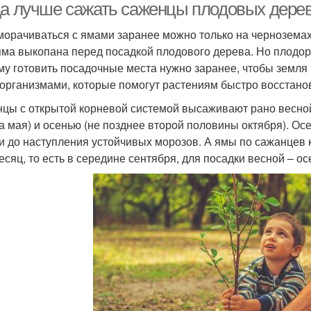
да лучше сажать саженцы плодовых дере
морачиваться с ямами заранее можно только на черноземах
яма выкопана перед посадкой плодового дерева. Но плодор
му готовить посадочные места нужно заранее, чтобы земл
организмами, которые помогут растениям быстро восстанов
цы с открытой корневой системой высаживают рано весной 
а мая) и осенью (не позднее второй половины октября). Осе
и до наступления устойчивых морозов. А ямы по сажанцев 
месяц, то есть в середине сентября, для посадки весной – ос