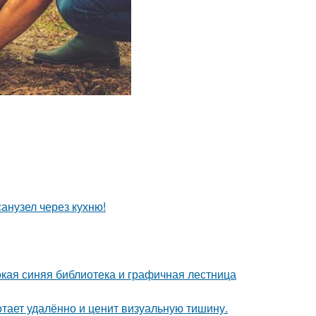
анузел через кухню!
окая синяя библиотека и графичная лестница
тает удалённо и ценит визуальную тишину.