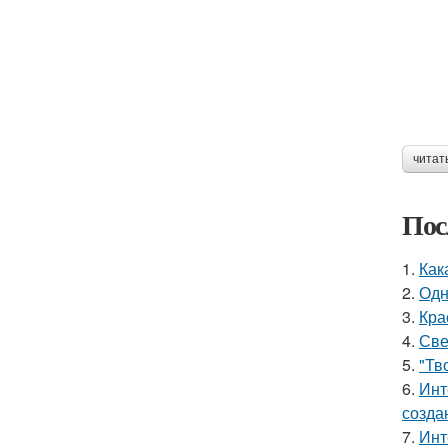
читат
Пос
1.
Как
2.
Одн
3.
Кра
4.
Све
5.
"Тв
6.
Инт
созда
7.
Инт