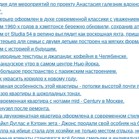
дия для мероприятий по проекту Анастасия галезник вдохн
".
ерьер оформлен в духе современной классики с уважением к
м 1960-х годов в хэмптонсе бережно обновили, сохранив а
м от Studia 54 в репино выглядит как роскошная яхта, при
терьер для семьи с двумя детьми построен на мягких форм
м с историей и будущим.
иродные текстуры и джапанди: кофейня в Челябинске.
анцузское утро в самом центре Нью-йорка.
большое пространство с парижским настроением.
к украсить коридор к новому году.
авная особенность этой квартиры - потолки высотой почти п
зор квартиры в шоколадных тонах.
временная квартира с нотами mid - Century в Москве.
нузел после ремонта.
а двухкомнатная квартира оформлена в современном стиле
йкл Дуглас и Кэтрин зета - Джонс продали свой особняк на 
лла на ибице стала для хозяйки не только местом отдыха, 
нные комнаты становятся всё более смелыми и индивидуа