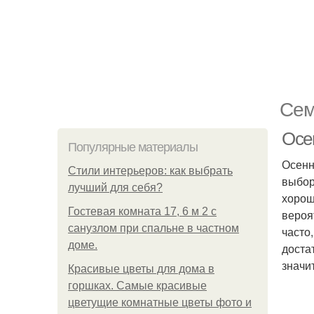
Сем
Осе
Популярные материалы
Осенн
Стили интерьеров: как выбрать
выбор
лучший для себя?
хорош
Гостевая комната 17, 6 м 2 с
вероя
санузлом при спальне в частном
часто
доме.
доста
значи
Красивые цветы для дома в
горшках. Самые красивые
цветущие комнатные цветы фото и