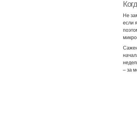
Ког
Не за
если 
поэто
микро
Сажен
начал
недел
– за 