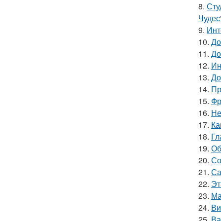
8.
Сту
Чудес
9.
Инт
10.
До
11.
До
12.
Ин
13.
До
14.
Пр
15.
Фр
16.
Не
17.
Ка
18.
Гл
19.
Об
20.
Со
21.
Са
22.
Эт
23.
Ма
24.
Ви
25.
Ва