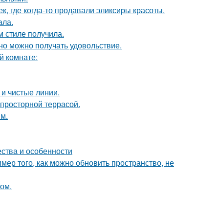
к, где когда-то продавали эликсиры красоты.
ала.
м стиле получила.
но можно получать удовольствие.
й комнате:
 и чистые линии.
просторной террасой.
м.
ества и особенности
мер того, как можно обновить пространство, не
том.