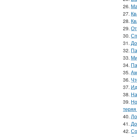
26.
Ма
27.
Кв
28.
Кв
29.
От
30.
Сп
31.
До
32.
Па
33.
Ми
34.
Па
35.
Ам
36.
Чт
37.
Ид
38.
На
39.
Но
теряя
40.
Ло
41.
До
42.
Со