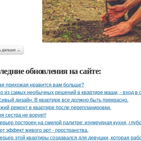
ь дальше →
ледние обновления на сайте:
ая прихожая нравится вам больше?
о из самых необычных решений в квартире маши, - вход в с
сивый дизайн. В квартире все должно быть прекрасно.
жий ремонт в квартире после перепланировки.
оя сестра не ворует!
ерьер построен на смелой палитре: изумрудная кухня, глуб
ют эффект живого арт - пространства.
ерьер этой квартиры создавался для девушки, которая рабо