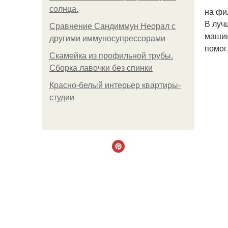
солнца.
на фи
В луч
Сравнение Сандиммун Неорал с
машин
другими иммуносупрессорами
помог
Скамейка из профильной трубы.
Сборка лавочки без спинки
Красно-белый интерьер квартиры-
студии