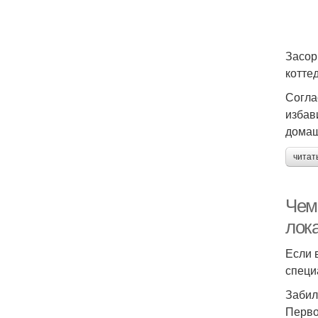
Засор
котте
Согла
избав
домаш
читат
Чем
лок
Если 
специ
Забил
Перво