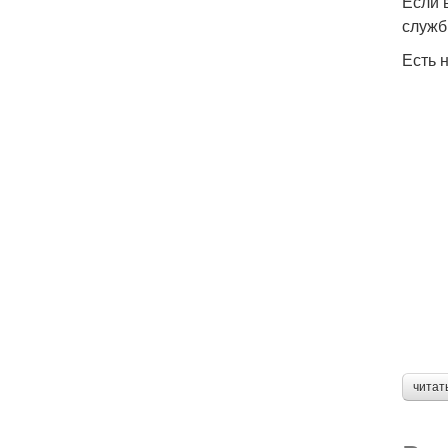
Если 
служб
Есть 
читат