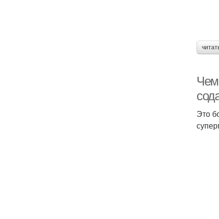
читат
Чем
сод
Это б
супер