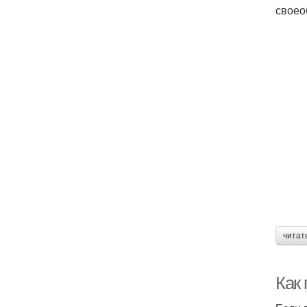
своео
читат
Как