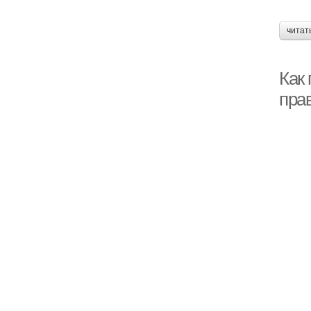
читат
Как
пра