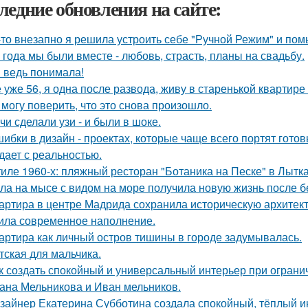
ледние обновления на сайте:
-то внезапно я решила устроить себе "Ручной Режим" и пом
 года мы были вместе - любовь, страсть, планы на свадьбу.
я ведь понимала!
 уже 56, я одна после развода, живу в старенькой квартире 
 могу поверить, что это снова произошло.
чи сделали узи - и были в шоке.
шибки в дизайн - проектах, которые чаще всего портят готов
дает с реальностью.
тиле 1960-х: пляжный ресторан "Ботаника на Песке" в Лытк
ла на мысе с видом на море получила новую жизнь после 
артира в центре Мадрида сохранила историческую архитекту
ила современное наполнение.
артира как личный остров тишины в городе задумывалась.
тская для мальчика.
к создать спокойный и универсальный интерьер при огран
ана Мельникова и Иван мельников.
зайнер Екатерина Субботина создала спокойный, тёплый и