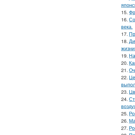
японс
15.
Фр
16.
Со
века.
17.
Пр
18.
Ди
жизни
19.
На
20.
Ка
21.
Оч
22.
Це
выпол
23.
Цв
24.
Ст
возду
25.
Ро
26.
Ма
27.
Ро