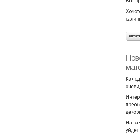
Вот п
Хочет
калин
читат
Нов
мат
Как с
очеви
Интер
преоб
декор
На за
уйдет