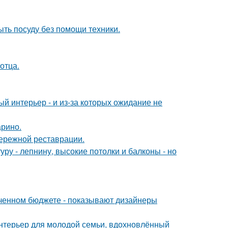
ыть посуду без помощи техники.
отца.
ый интерьер - и из-за которых ожидание не
арино.
бережной реставрации.
ру - лепнину, высокие потолки и балконы - но
иченном бюджете - показывают дизайнеры
нтерьер для молодой семьи, вдохновлённый