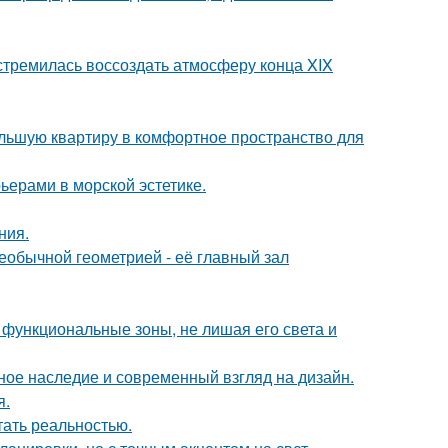
стремилась воссоздать атмосферу конца XIX
ольшую квартиру в комфортное пространство для
ьерами в морской эстетике.
ния.
еобычной геометрией - её главный зал
 функциональные зоны, не лишая его света и
ьное наследие и современный взгляд на дизайн.
я.
тать реальностью.