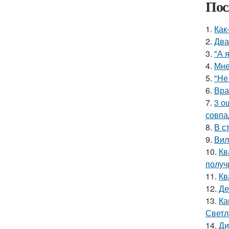
Пос
1.
Как
2.
Два
3.
"А 
4.
Мне
5.
"Не
6.
Вра
7.
3 о
совпа
8.
В с
9.
Вил
10.
Кв
получ
11.
Кв
12.
Де
13.
Ка
Светл
14.
Ди