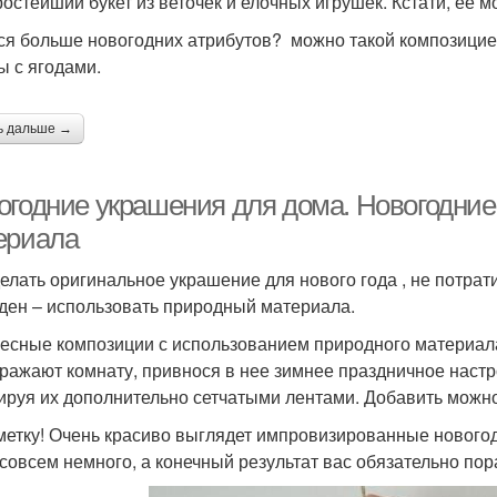
ростейший букет из веточек и елочных игрушек. Кстати, ее 
ся больше новогодних атрибутов? можно такой композицие
ы с ягодами.
ь дальше →
огодние украшения для дома. Новогодние
ериала
делать оригинальное украшение для нового года , не потрат
ден – использовать природный материала.
есные композиции с использованием природного материала
ражают комнату, привнося в нее зимнее праздничное настр
ируя их дополнительно сетчатыми лентами. Добавить можно
метку! Очень красиво выглядет импровизированные новогод
 совсем немного, а конечный результат вас обязательно пор