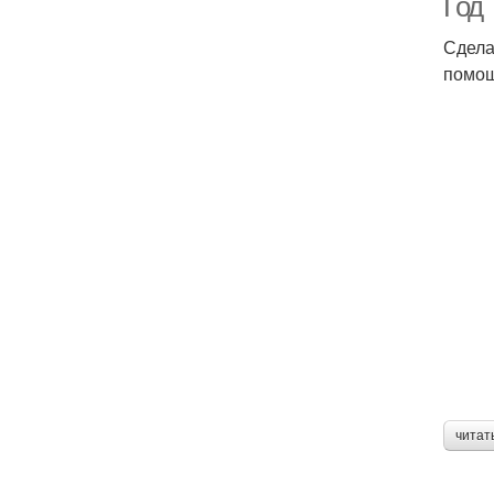
Год
Сдела
помо
читат