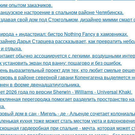
ким опытом заказчиков.
анцузское настроение в спальном районе Челябинска.
здавая свой дом под Стокгольмом, дизайнер мимми смарт 
ирода + индастриал: бистро Nothing Fancy в хамовниках.
зайнер Дарья Старцева рассказывает, как превратить неб
 и отдыха.
нтакет обычно ассоциируется с легкими, воздушными интер
к установить экран под ванну: пошагово и без ошибок.
ень выразительный проект для тех, кто любит смелые реше
рковь в районе северной гавани Копенгагена выделяется н
нен в форме двенадцатиугольника.
ет 2026 года по версии Sherwin - Williams - Universal Khaki.
еклянная перегородка помогает разделить пространство на
ха.
зовый дом в сан - Мигель - де - Альенде сочетает колониал
ленькая кухня тоже может стать местом уюта и вдохновени
скошная гардеробная при спальне - мечта, которая может с