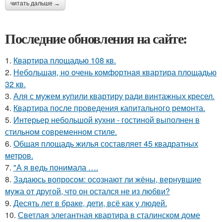
читать дальше →
Последние обновления на сайте:
1.
Квартира площадью 108 кв.
2.
Небольшая, но очень комфортная квартира площадью
32 кв.
3.
Аля с мужем купили квартиру ради винтажных кресел.
4.
Квартира после проведения капитального ремонта.
5.
Интерьер небольшой кухни - гостиной выполнен в
стильном современном стиле.
6.
Общая площадь жилья составляет 45 квадратных
метров.
7.
"А я ведь понимала ….
8.
Задаюсь вопросом: осознают ли жёны, вернувшие
мужа от другой, что он остался не из любви?
9.
Десять лет в браке, дети, всё как у людей.
10.
Светлая элегантная квартира в сталинском доме