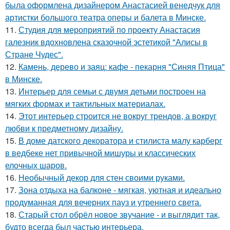
была оформлена дизайнером Анастасией венедчук для
артистки большого театра оперы и балета в Минске.
11.
Студия для мероприятий по проекту Анастасия
галезник вдохновлена сказочной эстетикой "Алисы в
Стране Чудес".
12.
Камень, дерево и заяц: кафе - пекарня "Синяя Птица"
в Минске.
13.
Интерьер для семьи с двумя детьми построен на
мягких формах и тактильных материалах.
14.
Этот интерьер строится не вокруг трендов, а вокруг
любви к предметному дизайну.
15.
В доме датского декоратора и стилиста малу карберг
в ведбеке нет привычной мишуры и классических
елочных шаров.
16.
Необычный декор для стен своими руками.
17.
Зона отдыха на балконе - мягкая, уютная и идеально
продуманная для вечерних пауз и утреннего света.
18.
Старый стол обрёл новое звучание - и выглядит так,
будто всегда был частью интерьера.