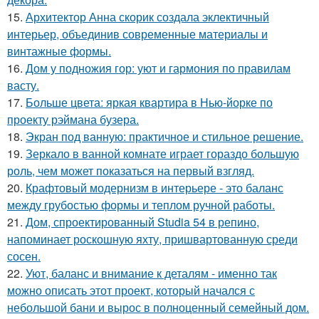
15.
Архитектор Анна скорик создала эклектичный
интерьер, объединив современные материалы и
винтажные формы.
16.
Дом у подножия гор: уют и гармония по правилам
васту.
17.
Больше цвета: яркая квартира в Нью-йорке по
проекту рэймана бузера.
18.
Экран под ванную: практичное и стильное решение.
19.
Зеркало в ванной комнате играет гораздо большую
роль, чем может показаться на первый взгляд.
20.
Крафтовый модернизм в интерьере - это баланс
между грубостью формы и теплом ручной работы.
21.
Дом, спроектированный Studia 54 в репино,
напоминает роскошную яхту, пришвартованную среди
сосен.
22.
Уют, баланс и внимание к деталям - именно так
можно описать этот проект, который начался с
небольшой бани и вырос в полноценный семейный дом.