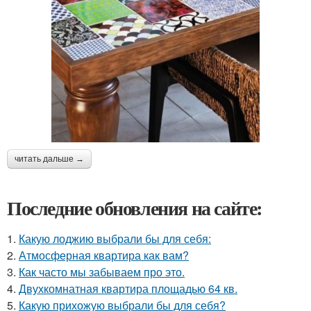
читать дальше →
Последние обновления на сайте:
1.
Какую лоджию выбрали бы для себя:
2.
Атмосферная квартира как вам?
3.
Как часто мы забываем про это.
4.
Двухкомнатная квартира площадью 64 кв.
5.
Какую прихожую выбрали бы для себя?