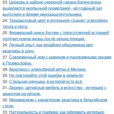
23.
Церковь в районе северной гавани Копенгагена
выделяется необычной геометрией - её главный зал
выполнен в форме двенадцатиугольника.
24.
Терракотовый цвет в интерьере создаёт атмосферу
тепла и уюта.
25.
Фермерский дом в Англии с трёхсотлетней историей
получил новую жизнь после реконструкции.
26.
Личный опыт: как дизайнер объединила две
квартиры в одну.
27.
Современный дом с камином и панорамными окнами
в Подмосковье.
28.
Квартира с атмосферой ретро в Милане.
29.
Не повторяйте этой ошибки в ремонте!
30.
Стильная однушка, в которой есть всё.
31.
Дерево, авторская мебель и искусство - интерьер с
акцентом на детали.
32.
Минимализм с характером: квартира в бельгийском
стиле.
33.
Натуральность и графика: как оформить интерьер