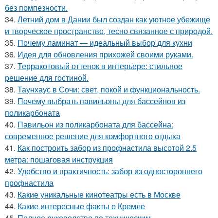
без помпезности.
34.
Летний дом в Дании был создан как уютное убежище
и творческое пространство, тесно связанное с природой.
35.
Почему ламинат — идеальный выбор для кухни
36.
Идея для обновления прихожей своими руками.
37.
Терракотовый оттенок в интерьере: стильное
решение для гостиной.
38.
Таунхаус в Сочи: свет, покой и функциональность.
39.
Почему выбрать павильоны для бассейнов из
поликарбоната
40.
Павильон из поликарбоната для бассейна:
современное решение для комфортного отдыха
41.
Как построить забор из профнастила высотой 2.5
метра: пошаговая инструкция
42.
Удобство и практичность: забор из одностороннего
профнастила
43.
Какие уникальные кинотеатры есть в Москве
44.
Какие интересные факты о Кремле
45.
Полное руководство по техническим