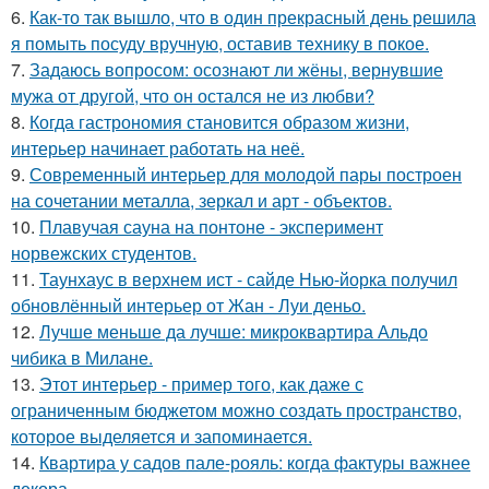
6.
Как-то так вышло, что в один прекрасный день решила
я помыть посуду вручную, оставив технику в покое.
7.
Задаюсь вопросом: осознают ли жёны, вернувшие
мужа от другой, что он остался не из любви?
8.
Когда гастрономия становится образом жизни,
интерьер начинает работать на неё.
9.
Современный интерьер для молодой пары построен
на сочетании металла, зеркал и арт - объектов.
10.
Плавучая сауна на понтоне - эксперимент
норвежских студентов.
11.
Таунхаус в верхнем ист - сайде Нью-йорка получил
обновлённый интерьер от Жан - Луи деньо.
12.
Лучше меньше да лучше: микроквартира Альдо
чибика в Милане.
13.
Этот интерьер - пример того, как даже с
ограниченным бюджетом можно создать пространство,
которое выделяется и запоминается.
14.
Квартира у садов пале-рояль: когда фактуры важнее
декора.