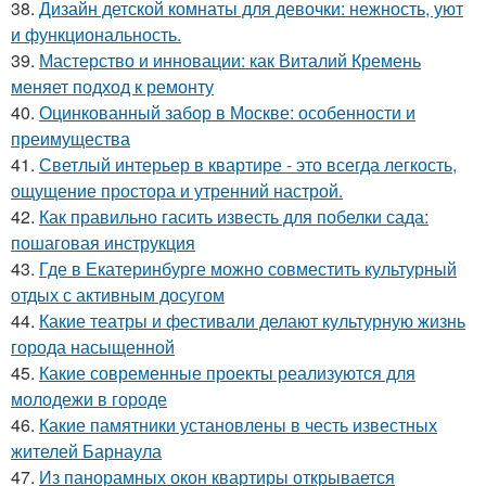
38.
Дизайн детской комнаты для девочки: нежность, уют
и функциональность.
39.
Мастерство и инновации: как Виталий Кремень
меняет подход к ремонту
40.
Оцинкованный забор в Москве: особенности и
преимущества
41.
Светлый интерьер в квартире - это всегда легкость,
ощущение простора и утренний настрой.
42.
Как правильно гасить известь для побелки сада:
пошаговая инструкция
43.
Где в Екатеринбурге можно совместить культурный
отдых с активным досугом
44.
Какие театры и фестивали делают культурную жизнь
города насыщенной
45.
Какие современные проекты реализуются для
молодежи в городе
46.
Какие памятники установлены в честь известных
жителей Барнаула
47.
Из панорамных окон квартиры открывается