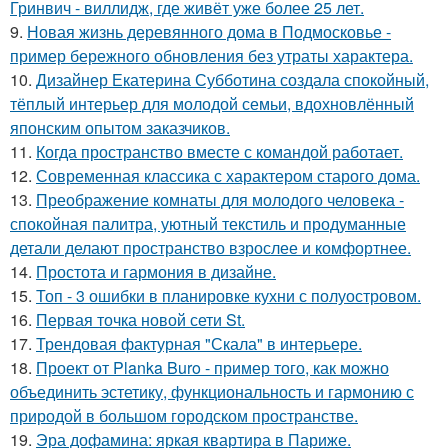
Гринвич - виллидж, где живёт уже более 25 лет.
9.
Новая жизнь деревянного дома в Подмосковье -
пример бережного обновления без утраты характера.
10.
Дизайнер Екатерина Субботина создала спокойный,
тёплый интерьер для молодой семьи, вдохновлённый
японским опытом заказчиков.
11.
Когда пространство вместе с командой работает.
12.
Современная классика с характером старого дома.
13.
Преображение комнаты для молодого человека -
спокойная палитра, уютный текстиль и продуманные
детали делают пространство взрослее и комфортнее.
14.
Простота и гармония в дизайне.
15.
Топ - 3 ошибки в планировке кухни с полуостровом.
16.
Первая точка новой сети St.
17.
Трендовая фактурная "Скала" в интерьере.
18.
Проект от Planka Buro - пример того, как можно
объединить эстетику, функциональность и гармонию с
природой в большом городском пространстве.
19.
Эра дофамина: яркая квартира в Париже.