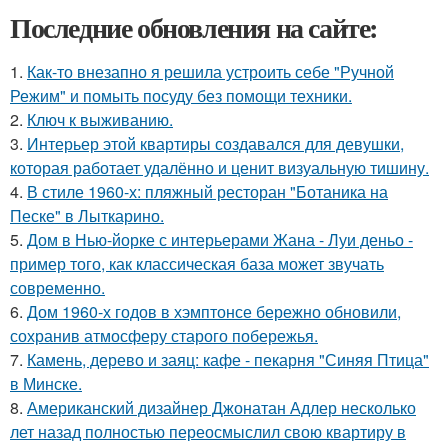
Последние обновления на сайте:
1.
Как-то внезапно я решила устроить себе "Ручной
Режим" и помыть посуду без помощи техники.
2.
Ключ к выживанию.
3.
Интерьер этой квартиры создавался для девушки,
которая работает удалённо и ценит визуальную тишину.
4.
В стиле 1960-х: пляжный ресторан "Ботаника на
Песке" в Лыткарино.
5.
Дом в Нью-йорке с интерьерами Жана - Луи деньо -
пример того, как классическая база может звучать
современно.
6.
Дом 1960-х годов в хэмптонсе бережно обновили,
сохранив атмосферу старого побережья.
7.
Камень, дерево и заяц: кафе - пекарня "Синяя Птица"
в Минске.
8.
Американский дизайнер Джонатан Адлер несколько
лет назад полностью переосмыслил свою квартиру в