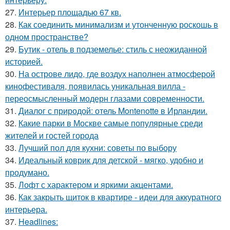
27.
Интерьер площадью 67 кв.
28.
Как соединить минимализм и утонченную роскошь в
одном пространстве?
29.
Бутик - отель в подземелье: стиль с неожиданной
историей.
30.
На острове лидо, где воздух наполнен атмосферой
кинофестиваля, появилась уникальная вилла -
переосмысленный модерн глазами современности.
31.
Диалог с природой: отель Montenotte в Ирландии.
32.
Какие парки в Москве самые популярные среди
жителей и гостей города
33.
Лучший пол для кухни: советы по выбору
34.
Идеальный коврик для детской - мягко, удобно и
продумано.
35.
Лофт с характером и яркими акцентами.
36.
Как закрыть щиток в квартире - идеи для аккуратного
интерьера.
37.
Headlines: