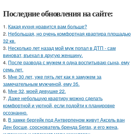
Последние обновления на сайте:
1.
Какая кухня нравится вам больше?
2.
Небольшая, но очень комфортная квартира площадью
32 кв.
3.
Несколько лет назад мой муж попал в ДТП - сам
виноват, въехал в другую женщину.
4.
После развода с мужем я одна воспитываю сына, ему
семь лет.
5.
Мне 30 лет, уже пять лет как я замужем за
замечательным мужчиной, ему 35.
6.
Мне 32, моей девушке 22.
7.
Даже небольшую квартиру можно сделать
комфортной и уютной, если подойти к планировке
осознанно.
8.
В замке бергейк под Антверпеном живут Аксель ван
Ден босше, сооснователь бренда Serax, и его жена,