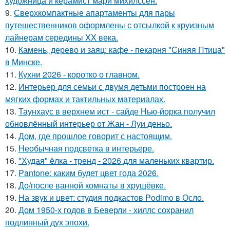
художница и керамист мари михилссен.
9.
Сверхкомпактные апартаменты для пары
путешественников оформлены с отсылкой к круизным
лайнерам середины XX века.
10.
Камень, дерево и заяц: кафе - пекарня "Синяя Птица"
в Минске.
11.
Кухни 2026 - коротко о главном.
12.
Интерьер для семьи с двумя детьми построен на
мягких формах и тактильных материалах.
13.
Таунхаус в верхнем ист - сайде Нью-йорка получил
обновлённый интерьер от Жан - Луи деньо.
14.
Дом, где прошлое говорит с настоящим.
15.
Необычная подсветка в интерьере.
16.
"Худая" ёлка - тренд - 2026 для маленьких квартир.
17.
Pantone: каким будет цвет года 2026.
18.
До/после ванной комнаты в хрущёвке.
19.
На звук и цвет: студия подкастов Podimo в Осло.
20.
Дом 1950-х годов в Беверли - хиллс сохранил
подлинный дух эпохи.