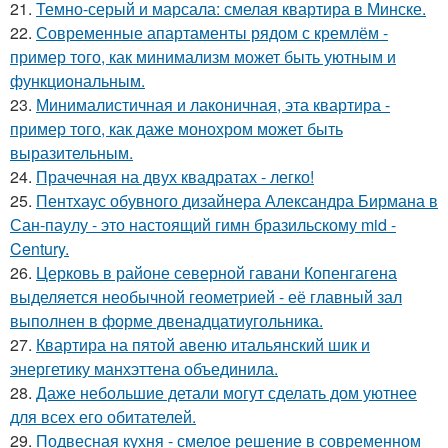
21.
Темно-серый и марсала: смелая квартира в Минске.
22.
Современные апартаменты рядом с кремлём -
пример того, как минимализм может быть уютным и
функциональным.
23.
Минималистичная и лаконичная, эта квартира -
пример того, как даже монохром может быть
выразительным.
24.
Прачечная на двух квадратах - легко!
25.
Пентхаус обувного дизайнера Александра Бирмана в
Сан-паулу - это настоящий гимн бразильскому mid -
Century.
26.
Церковь в районе северной гавани Копенгагена
выделяется необычной геометрией - её главный зал
выполнен в форме двенадцатиугольника.
27.
Квартира на пятой авеню итальянский шик и
энергетику манхэттена объединила.
28.
Даже небольшие детали могут сделать дом уютнее
для всех его обитателей.
29.
Подвесная кухня - смелое решение в современном