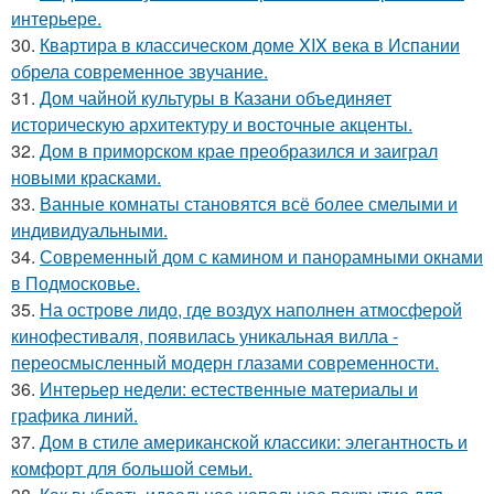
интерьере.
30.
Квартира в классическом доме XIX века в Испании
обрела современное звучание.
31.
Дом чайной культуры в Казани объединяет
историческую архитектуру и восточные акценты.
32.
Дом в приморском крае преобразился и заиграл
новыми красками.
33.
Ванные комнаты становятся всё более смелыми и
индивидуальными.
34.
Современный дом с камином и панорамными окнами
в Подмосковье.
35.
На острове лидо, где воздух наполнен атмосферой
кинофестиваля, появилась уникальная вилла -
переосмысленный модерн глазами современности.
36.
Интерьер недели: естественные материалы и
графика линий.
37.
Дом в стиле американской классики: элегантность и
комфорт для большой семьи.