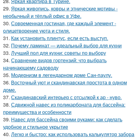
28.
Яркая квартира в Турине.
29.
Яркая живопись, ковры и этнические мотивы -
необычный и тёплый офис в Уфе.
30.
Современная гостиная, где каждый элемент -
олицетворение уюта и стиля.
31.
Как установить плинтус, если есть выступ.
32.
Почему ламинат — идеальный выбор для кухни
33.
Лучший пол для кухни: советы по выбору
34.
Сравнение видов гортензий: что выбрать
начинающему садоводу
35.
Модернизм в легендарном доме Сан-паулу.
36.
Восточный уют и скандинавская простота в одном
доме.
37.
Скандинавский интерьер с отсылкой к ар - нуво.
38.
Сдвижной навес из поликарбоната для бассейна:
преимущества и особенности
39.
Навес для бассейна своими руками: как сделать
удобное и стильное укрытие
40.
Легко и быстро: как использовать калькулятор забора