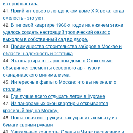
из профнастила
41.
Яркий интерьер в лондонском доме XIX века: когда
смелость - это уют.
42.
В типовой квартире 1960-х годов на нижнем этаже
удалось создать настоящий тропический оазис с
выходом в собственный сад во дворе.
43.
Преимущества строительства заборов в Москве и
области: надежность и эстетика
44.
Эта квартира в старинном доме в Стокгольме
объединяет элементы северного ар - нуво и
скандинавского минимализма.
45.
Интересные факты о Москве: что вы не знали о
столице
46.
Где лучше всего отдыхать летом в Кургане
47.
Из панорамных окон квартиры открывается
красивый вид на Москву.
48.
Пошаговая инструкция: как украсить комнату из
бумаги своими руками
49.
Уникальные концерты Славы в Чите: расписание и