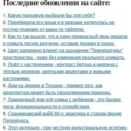
Последние обновления на сайте:
1.
Какую прихожую выбрали бы для себя?
2.
Перебирала его вещи и в рюкзаке наткнулась на
пустую упаковку от каких-то таблеток.
3.
Как-то так вышло, что в один прекрасный день решила
я помыть посуду вручную, оставив технику в покое.
4.
Цвет напрямую влияет на ощущение "Температуры"
пространства - даже без изменения реального климата.
5.
Лофт с настроением - контраст бетона и кирпича с
тёплым деревом, цветными акцентами и живыми
растениями.
6.
Дом на дереве в Тоскане - пример того, как
архитектура может быть продолжением природы.
7.
Лаконичный дом для семьи с ребёнком - это баланс
уюта, функциональности и спокойствия.
8.
Скандинавский вайб 60-х: квартира в старом фонде
Петербурга.
9.
Этот интерьер - про честную индустриальную эстетику,