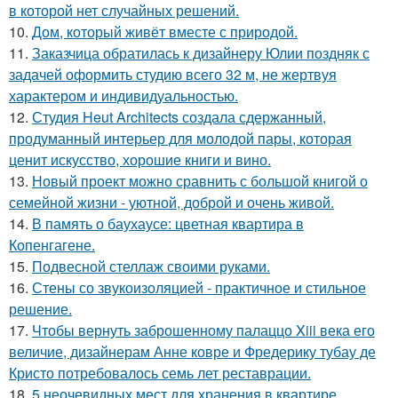
в которой нет случайных решений.
10.
Дом, который живёт вместе с природой.
11.
Заказчица обратилась к дизайнеру Юлии поздняк с
задачей оформить студию всего 32 м, не жертвуя
характером и индивидуальностью.
12.
Студия Heut Architects создала сдержанный,
продуманный интерьер для молодой пары, которая
ценит искусство, хорошие книги и вино.
13.
Новый проект можно сравнить с большой книгой о
семейной жизни - уютной, доброй и очень живой.
14.
В память о баухаусе: цветная квартира в
Копенгагене.
15.
Подвесной стеллаж своими руками.
16.
Стены со звукоизоляцией - практичное и стильное
решение.
17.
Чтобы вернуть заброшенному палаццо Xiii века его
величие, дизайнерам Анне ковре и Фредерику тубау де
Кристо потребовалось семь лет реставрации.
18.
5 неочевидных мест для хранения в квартире.