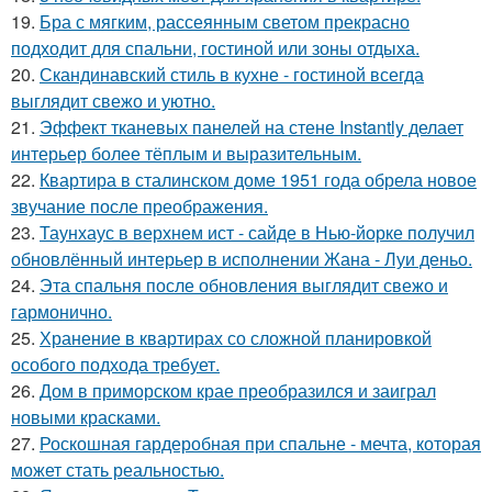
19.
Бра с мягким, рассеянным светом прекрасно
подходит для спальни, гостиной или зоны отдыха.
20.
Скандинавский стиль в кухне - гостиной всегда
выглядит свежо и уютно.
21.
Эффект тканевых панелей на стене Instantly делает
интерьер более тёплым и выразительным.
22.
Квартира в сталинском доме 1951 года обрела новое
звучание после преображения.
23.
Таунхаус в верхнем ист - сайде в Нью-йорке получил
обновлённый интерьер в исполнении Жана - Луи деньо.
24.
Эта спальня после обновления выглядит свежо и
гармонично.
25.
Хранение в квартирах со сложной планировкой
особого подхода требует.
26.
Дом в приморском крае преобразился и заиграл
новыми красками.
27.
Роскошная гардеробная при спальне - мечта, которая
может стать реальностью.