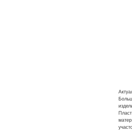
Актуа
Больш
издел
Пласт
матер
участо