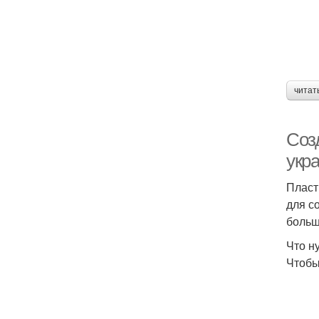
читат
Соз
укр
Пласт
для с
больш
Что н
Чтобы