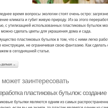
леднее время вопросы экологии стоят очень остро: загряз
ение климата и губит живую природу. Из-за этого переработ
ью, с утилизацией использованных пластиковых бутылок мо
х можно сделать цветы для украшения дома и сада.
ущество пластиковых бутылок в том, что с ними легко работ
 конструкции, не ограничивая свою фантазию. Как сделать
ажем в сегодняшней статье.
ь дальше →
 может заинтересовать
еработка пластиковых бутылок: создание
иковые бутылки являются одним из самых распространенны
Однако, если вы не знаете, то пластик является одним из с