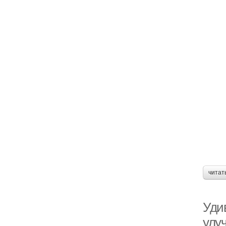
читат
Уди
улу