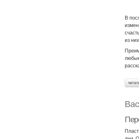
В пос
измен
счаст
из ни
Преим
любые
расск
читат
Вас
Пер
Пласт
дни. 