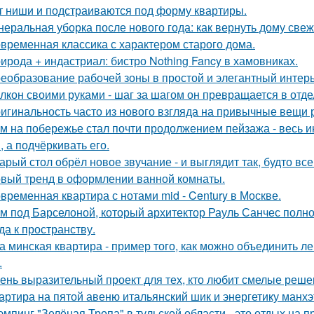
т ниши и подстраиваются под форму квартиры.
неральная уборка после нового года: как вернуть дому свеже
временная классика с характером старого дома.
ирода + индастриал: бистро Nothing Fancy в хамовниках.
еобразование рабочей зоны в простой и элегантный интерь
лкон своими руками - шаг за шагом он превращается в отде
игинальность часто из нового взгляда на привычные вещи 
м на побережье стал почти продолжением пейзажа - весь ин
, а подчёркивать его.
арый стол обрёл новое звучание - и выглядит так, будто вс
вый тренд в оформлении ванной комнаты.
временная квартира с нотами mid - Century в Москве.
м под Барселоной, который архитектор Рауль Санчес полн
да к пространству.
а минская квартира - пример того, как можно объединить л
.
ень выразительный проект для тех, кто любит смелые реше
артира на пятой авеню итальянский шик и энергетику манх
эмпинг "Зелёная Тропа" в тульской области - это отдых на 