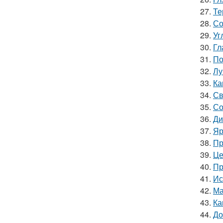
27.
Те
28.
Со
29.
Уг
30.
Гл
31.
По
32.
Лу
33.
Ка
34.
Св
35.
Со
36.
Ди
37.
Яр
38.
Пр
39.
Це
40.
Пр
41.
Ис
42.
Ма
43.
Ка
44.
До