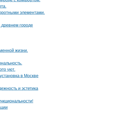
та.
воротными элементами.
в древнем городе
еменной жизни.
ональность.
это уют.
 установка в Москве
ежность и эстетика
ункциональности!
ации