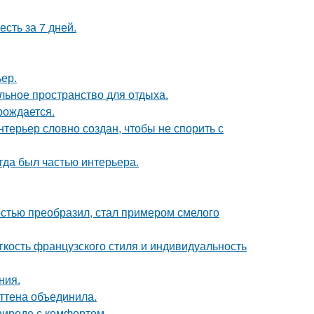
сть за 7 дней.
ер.
льное пространство для отдыха.
рождается.
терьер словно создан, чтобы не спорить с
егда был частью интерьера.
остью преобразил, стал примером смелого
егкость французского стиля и индивидуальность
ния.
эттена объединила.
природе с комфортом.