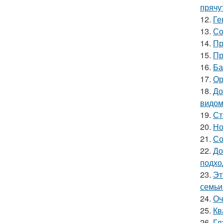
прячу
12.
Ге
13.
Со
14.
Пр
15.
Пр
16.
Ба
17.
Ор
18.
До
видом
19.
Ст
20.
Но
21.
Со
22.
До
подхо
23.
Эт
семьи
24.
Оч
25.
Кв
26.
Гл