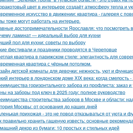
рракотовый цвет в интерьере создаёт атмосферу тепла и ую
временное искусство в движении: квартира - галерея с по
лы тоже могут работать на интерьер.
авные достопримечательности Ярославля: что посмотреть 
чему ламинат — идеальный выбор для кухни
чший пол для кухни: советы по выбору
кие фестивали и праздники проводятся в Череповце
етлая квартира в парижском стиле: элегантность для совр
временная квартира с чёрным потолком.
зайн детской комнаты для девочки: нежность, уют и функци
кий интерьер в лондонском доме XIX века: когда смелость - 
еимущества горизонтального забора из профлиста: заказ и
ны на заборы под ключ в 2025 году: полное руководство
еимущества строительства заборов в Москве и области: над
тория Москвы: от основания до наших дней
ленькая прихожая - это не повод отказываться от уюта и ф
к правильно хранить гашеную известь: основные рекоменд
машний декор из бумаги: 10 простых и стильных идей