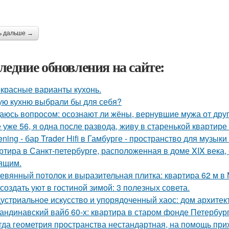
ь дальше →
ледние обновления на сайте:
красные варианты кухонь.
ую кухню выбрали бы для себя?
аюсь вопросом: осознают ли жёны, вернувшие мужа от друго
 уже 56, я одна после развода, живу в старенькой квартире 
tening - бар Trader Hifi в Гамбурге - пространство для музык
ртира в Санкт-петербурге, расположенная в доме XIX века
ящим.
евянный потолок и выразительная плитка: квартира 62 м в 
 создать уют в гостиной зимой: 3 полезных совета.
устриальное искусство и упорядоченный хаос: дом архите
андинавский вайб 60-х: квартира в старом фонде Петербург
гда геометрия пространства нестандартная, на помощь при