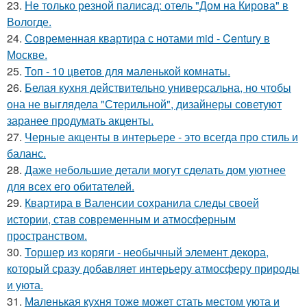
23.
Не только резной палисад: отель "Дом на Кирова" в
Вологде.
24.
Современная квартира с нотами mid - Century в
Москве.
25.
Топ - 10 цветов для маленькой комнаты.
26.
Белая кухня действительно универсальна, но чтобы
она не выглядела "Стерильной", дизайнеры советуют
заранее продумать акценты.
27.
Черные акценты в интерьере - это всегда про стиль и
баланс.
28.
Даже небольшие детали могут сделать дом уютнее
для всех его обитателей.
29.
Квартира в Валенсии сохранила следы своей
истории, став современным и атмосферным
пространством.
30.
Торшер из коряги - необычный элемент декора,
который сразу добавляет интерьеру атмосферу природы
и уюта.
31.
Маленькая кухня тоже может стать местом уюта и