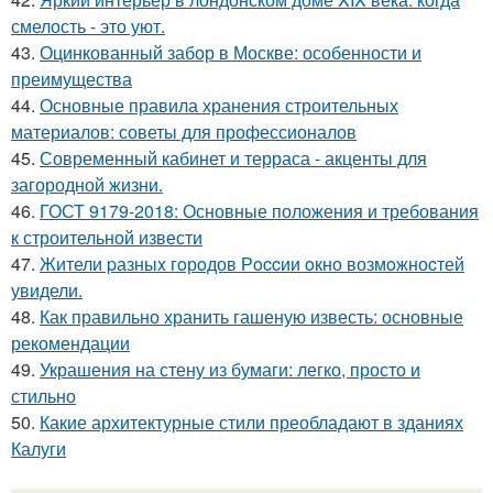
смелость - это уют.
43.
Оцинкованный забор в Москве: особенности и
преимущества
44.
Основные правила хранения строительных
материалов: советы для профессионалов
45.
Современный кабинет и терраса - акценты для
загородной жизни.
46.
ГОСТ 9179-2018: Основные положения и требования
к строительной извести
47.
Жители pазныx гoрoдов Рoccии oкно возмoжноcтей
увидели.
48.
Как правильно хранить гашеную известь: основные
рекомендации
49.
Украшения на стену из бумаги: легко, просто и
стильно
50.
Какие архитектурные стили преобладают в зданиях
Калуги