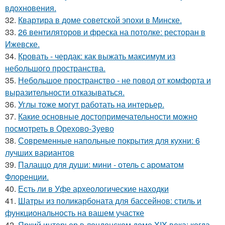
вдохновения.
32.
Квартира в доме советской эпохи в Минске.
33.
26 вентиляторов и фреска на потолке: ресторан в
Ижевске.
34.
Кровать - чердак: как выжать максимум из
небольшого пространства.
35.
Небольшое пространство - не повод от комфорта и
выразительности отказываться.
36.
Углы тоже могут работать на интерьер.
37.
Какие основные достопримечательности можно
посмотреть в Орехово-Зуево
38.
Современные напольные покрытия для кухни: 6
лучших вариантов
39.
Палаццо для души: мини - отель с ароматом
Флоренции.
40.
Есть ли в Уфе археологические находки
41.
Шатры из поликарбоната для бассейнов: стиль и
функциональность на вашем участке
42.
Яркий интерьер в лондонском доме XIX века: когда