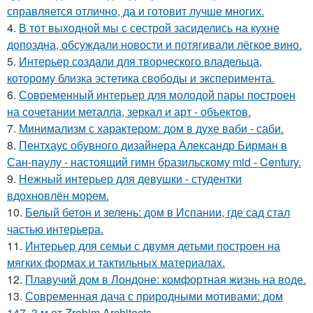
справляется отлично, да и готовит лучше многих.
4.
В тот выходной мы с сестрой засиделись на кухне
допоздна, обсуждали новости и потягивали лёгкое вино.
5.
Интерьер создали для творческого владельца,
которому близка эстетика свободы и эксперимента.
6.
Современный интерьер для молодой пары построен
на сочетании металла, зеркал и арт - объектов.
7.
Минимализм с характером: дом в духе ваби - саби.
8.
Пентхаус обувного дизайнера Александр Бирман в
Сан-паулу - настоящий гимн бразильскому mid - Century.
9.
Нежный интерьер для девушки - студентки
вдохновлён морем.
10.
Белый бетон и зелень: дом в Испании, где сад стал
частью интерьера.
11.
Интерьер для семьи с двумя детьми построен на
мягких формах и тактильных материалах.
12.
Плавучий дом в Лондоне: комфортная жизнь на воде.
13.
Современная дача с природными мотивами: дом
147, 3 м от Zrobim Architects.