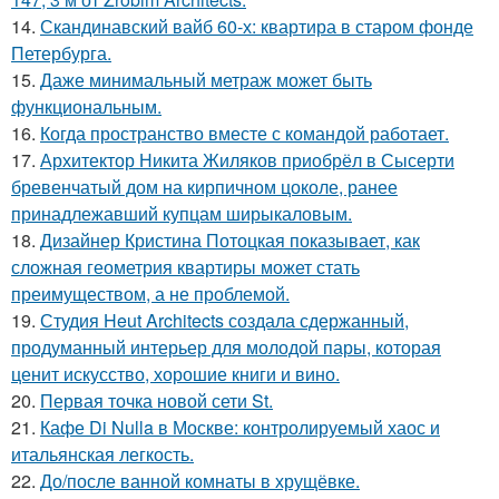
14.
Скандинавский вайб 60-х: квартира в старом фонде
Петербурга.
15.
Даже минимальный метраж может быть
функциональным.
16.
Когда пространство вместе с командой работает.
17.
Архитектор Никита Жиляков приобрёл в Сысерти
бревенчатый дом на кирпичном цоколе, ранее
принадлежавший купцам ширыкаловым.
18.
Дизайнер Кристина Потоцкая показывает, как
сложная геометрия квартиры может стать
преимуществом, а не проблемой.
19.
Студия Heut Architects создала сдержанный,
продуманный интерьер для молодой пары, которая
ценит искусство, хорошие книги и вино.
20.
Первая точка новой сети St.
21.
Кафе Di Nulla в Москве: контролируемый хаос и
итальянская легкость.
22.
До/после ванной комнаты в хрущёвке.