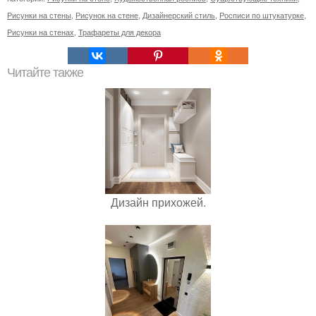
Рисунки на стены
,
Рисунок на стене
,
Дизайнерский стиль
,
Росписи по штукатурке
,
Рисунки на стенах
,
Трафареты для декора
Читайте также
Дизайн прихожей.