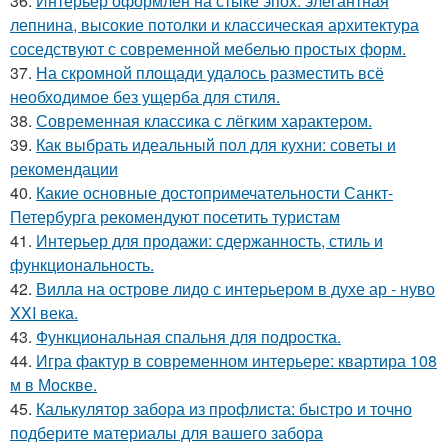
36.
Интерьер оформлен на стыке эпох: элегантная
лепнина, высокие потолки и классическая архитектура
соседствуют с современной мебелью простых форм.
37.
На скромной площади удалось разместить всё
необходимое без ущерба для стиля.
38.
Современная классика с лёгким характером.
39.
Как выбрать идеальный пол для кухни: советы и
рекомендации
40.
Какие основные достопримечательности Санкт-
Петербурга рекомендуют посетить туристам
41.
Интерьер для продажи: сдержанность, стиль и
функциональность.
42.
Вилла на острове лидо с интерьером в духе ар - нуво
XXI века.
43.
Функциональная спальня для подростка.
44.
Игра фактур в современном интерьере: квартира 108
м в Москве.
45.
Калькулятор забора из профлиста: быстро и точно
подберите материалы для вашего забора