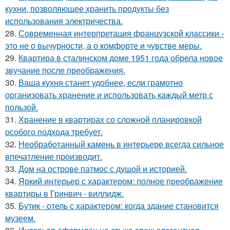
кухни, позволяющее хранить продукты без
использования электричества.
28.
Современная интерпретация французской классики -
это не о вычурности, а о комфорте и чувстве меры.
29.
Квартира в сталинском доме 1951 года обрела новое
звучание после преображения.
30.
Ваша кухня станет удобнее, если грамотно
организовать хранение и использовать каждый метр с
пользой.
31.
Хранение в квартирах со сложной планировкой
особого подхода требует.
32.
Необработанный камень в интерьере всегда сильное
впечатление производит.
33.
Дом на острове патмос с душой и историей.
34.
Яркий интерьер с характером: полное преображение
квартиры в Гринвич - виллидж.
35.
Бутик - отель с характером: когда здание становится
музеем.