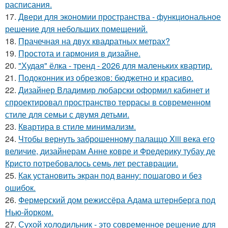
расписания.
17.
Двери для экономии пространства - функциональное
решение для небольших помещений.
18.
Прачечная на двух квадратных метрах?
19.
Простота и гармония в дизайне.
20.
"Худая" ёлка - тренд - 2026 для маленьких квартир.
21.
Подоконник из обрезков: бюджетно и красиво.
22.
Дизайнер Владимир любарски оформил кабинет и
спроектировал пространство террасы в современном
стиле для семьи с двумя детьми.
23.
Квартира в стиле минимализм.
24.
Чтобы вернуть заброшенному палаццо Xiii века его
величие, дизайнерам Анне ковре и Фредерику тубау де
Кристо потребовалось семь лет реставрации.
25.
Как установить экран под ванну: пошагово и без
ошибок.
26.
Фермерский дом режиссёра Адама штернберга под
Нью-йорком.
27.
Сухой холодильник - это современное решение для