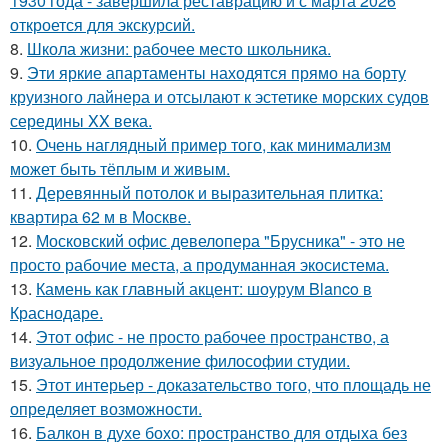
1930 года - завершила реставрацию и с марта 2026
откроется для экскурсий.
8.
Школа жизни: рабочее место школьника.
9.
Эти яркие апартаменты находятся прямо на борту
круизного лайнера и отсылают к эстетике морских судов
середины XX века.
10.
Очень наглядный пример того, как минимализм
может быть тёплым и живым.
11.
Деревянный потолок и выразительная плитка:
квартира 62 м в Москве.
12.
Московский офис девелопера "Брусника" - это не
просто рабочие места, а продуманная экосистема.
13.
Камень как главный акцент: шоурум Blanco в
Краснодаре.
14.
Этот офис - не просто рабочее пространство, а
визуальное продолжение философии студии.
15.
Этот интерьер - доказательство того, что площадь не
определяет возможности.
16.
Балкон в духе бохо: пространство для отдыха без