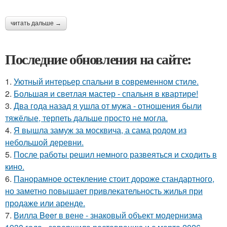
читать дальше →
Последние обновления на сайте:
1.
Уютный интерьер спальни в современном стиле.
2.
Большая и светлая мастер - спальня в квартире!
3.
Два года назад я ушла от мужа - отношения были
тяжёлые, терпеть дальше просто не могла.
4.
Я вышла замуж за москвича, а сама родом из
небольшой деревни.
5.
После работы решил немного развеяться и сходить в
кино.
6.
Панорамное остекление стоит дороже стандартного,
но заметно повышает привлекательность жилья при
продаже или аренде.
7.
Вилла Beer в вене - знаковый объект модернизма