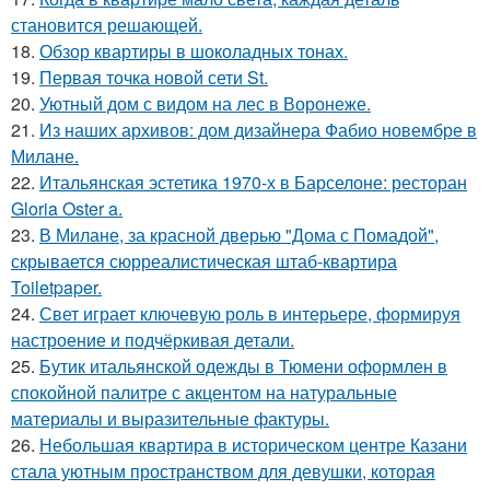
становится решающей.
18.
Обзор квартиры в шоколадных тонах.
19.
Первая точка новой сети St.
20.
Уютный дом с видом на лес в Воронеже.
21.
Из наших архивов: дом дизайнера Фабио новембре в
Милане.
22.
Итальянская эстетика 1970-х в Барселоне: ресторан
Gloria Oster a.
23.
В Милане, за красной дверью "Дома с Помадой",
скрывается сюрреалистическая штаб-квартира
Toiletpaper.
24.
Свет играет ключевую роль в интерьере, формируя
настроение и подчёркивая детали.
25.
Бутик итальянской одежды в Тюмени оформлен в
спокойной палитре с акцентом на натуральные
материалы и выразительные фактуры.
26.
Небольшая квартира в историческом центре Казани
стала уютным пространством для девушки, которая