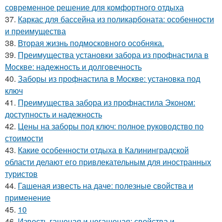
современное решение для комфортного отдыха
37.
Каркас для бассейна из поликарбоната: особенности
и преимущества
38.
Вторая жизнь подмосковного особняка.
39.
Преимущества установки забора из профнастила в
Москве: надежность и долговечность
40.
Заборы из профнастила в Москве: установка под
ключ
41.
Преимущества забора из профнастила Эконом:
доступность и надежность
42.
Цены на заборы под ключ: полное руководство по
стоимости
43.
Какие особенности отдыха в Калининградской
области делают его привлекательным для иностранных
туристов
44.
Гашеная известь на даче: полезные свойства и
применение
45.
10
46.
Известь гашеная и негашеная: свойства и