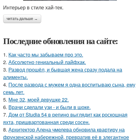
Интерьер в стиле хай-тек.
читать дальше →
Последние обновления на сайте:
1.
Как часто мы забываем про это.
2.
Абсолютно гениальный лайфхак.
3.
Развод прошёл, и бывшая жена сразу подала на
алименты.
4.
После развода с мужем я одна воспитываю сына, ему
семь лет.
5.
Мне 32, моей девушке 22.
6.
Врачи сделали узи - и были в шоке.
7.
Дом от Studia 54 в репино выглядит как роскошная
яхта, пришвартованная среди сосен.
8.
Архитектор Алена чмелева обновила квартиру на
фрунзенской набережной, превратив её в элегантное