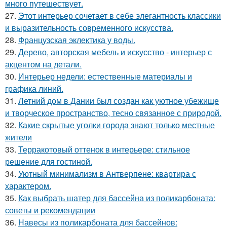
много путешествует.
27.
Этот интерьер сочетает в себе элегантность классики
и выразительность современного искусства.
28.
Французская эклектика у воды.
29.
Дерево, авторская мебель и искусство - интерьер с
акцентом на детали.
30.
Интерьер недели: естественные материалы и
графика линий.
31.
Летний дом в Дании был создан как уютное убежище
и творческое пространство, тесно связанное с природой.
32.
Какие скрытые уголки города знают только местные
жители
33.
Терракотовый оттенок в интерьере: стильное
решение для гостиной.
34.
Уютный минимализм в Антверпене: квартира с
характером.
35.
Как выбрать шатер для бассейна из поликарбоната:
советы и рекомендации
36.
Навесы из поликарбоната для бассейнов: