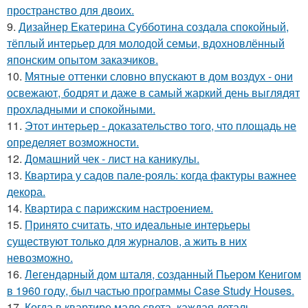
пространство для двоих.
9.
Дизайнер Екатерина Субботина создала спокойный,
тёплый интерьер для молодой семьи, вдохновлённый
японским опытом заказчиков.
10.
Мятные оттенки словно впускают в дом воздух - они
освежают, бодрят и даже в самый жаркий день выглядят
прохладными и спокойными.
11.
Этот интерьер - доказательство того, что площадь не
определяет возможности.
12.
Домашний чек - лист на каникулы.
13.
Квартира у садов пале-рояль: когда фактуры важнее
декора.
14.
Квартира с парижским настроением.
15.
Принято считать, что идеальные интерьеры
существуют только для журналов, а жить в них
невозможно.
16.
Легендарный дом шталя, созданный Пьером Кенигом
в 1960 году, был частью программы Case Study Houses.
17.
Когда в квартире мало света, каждая деталь