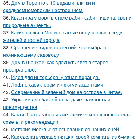
35.
Дом в Торонто с 19 видами плитки и
средиземноморским настроением.
36.
Квартира у моря в стиле ваби - саби: тишина, свет и
природные акценты.
37.
Какие парки в Москве самые популярные среди
жителей и гостей города
38.
Сравнение видов гортензий: что выбрать
начинающему садоводу
39.
Дом в Шанхае: как вдохнуть свет в старое
пространство.
40.
Идея для интерьера: уютная веранда.
41.
Лофт с характером и яркими акцентами.
42.
Современный зелёный дом на острове в Китае.
43.
Укрытие для бассейна на даче: важность и
преимущества
44.
Как выбрать забор из металлического профнастила:
советы и рекомендации
45.
История Москвы: от основания до наших дней
46.
Как сделать украшения для своей комнаты из бумаги: