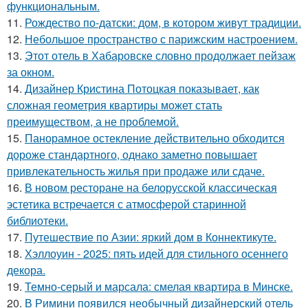
функциональным.
11.
Рождество по-датски: дом, в котором живут традиции.
12.
Небольшое пространство с парижским настроением.
13.
Этот отель в Хабаровске словно продолжает пейзаж
за окном.
14.
Дизайнер Кристина Потоцкая показывает, как
сложная геометрия квартиры может стать
преимуществом, а не проблемой.
15.
Панорамное остекление действительно обходится
дороже стандартного, однако заметно повышает
привлекательность жилья при продаже или сдаче.
16.
В новом ресторане на белорусской классическая
эстетика встречается с атмосферой старинной
библиотеки.
17.
Путешествие по Азии: яркий дом в Коннектикуте.
18.
Хэллоуин - 2025: пять идей для стильного осеннего
декора.
19.
Темно-серый и марсала: смелая квартира в Минске.
20.
В Римини появился необычный дизайнерский отель