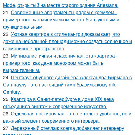
Mode, открытый на месте старого здания Arlesiana.
21.
Современные апартаменты рядом с кремлём -
пример того, как минимализм может быть уютным и
функциональным.
22.
Уютная квартира в стиле кантри доказывает, что
даже на небольшой площади можно создать солнечное и
гармоничное пространство.
23.
Минималистичная и лаконичная, эта квартира -
пример того, как даже монохром может быть
выразительным.
24.
Пентхаус обувного дизайнера Александра Бирмана в
Сан-паулу - это настоящий гимн бразильскому mid -
Century.
25.
Квартира в Санкт-петербурге в доме XIX века
объединила винтаж и современное искусство.
26.
Отдельная постирочная - это не только удобство, но и
важный элемент современного интерьера.
27.
Деревянный стеллаж всегда добавляет интерьеру