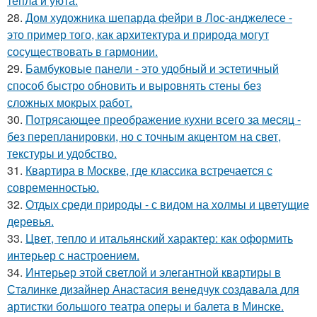
тепла и уюта.
28.
Дом художника шепарда фейри в Лос-анджелесе -
это пример того, как архитектура и природа могут
сосуществовать в гармонии.
29.
Бамбуковые панели - это удобный и эстетичный
способ быстро обновить и выровнять стены без
сложных мокрых работ.
30.
Потрясающее преображение кухни всего за месяц -
без перепланировки, но с точным акцентом на свет,
текстуры и удобство.
31.
Квартира в Москве, где классика встречается с
современностью.
32.
Отдых среди природы - с видом на холмы и цветущие
деревья.
33.
Цвет, тепло и итальянский характер: как оформить
интерьер с настроением.
34.
Интерьер этой светлой и элегантной квартиры в
Сталинке дизайнер Анастасия венедчук создавала для
артистки большого театра оперы и балета в Минске.