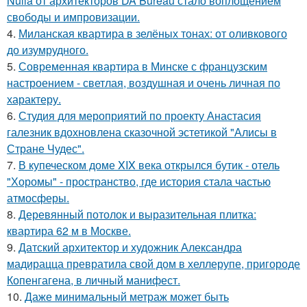
Nulla от архитекторов DA Bureau стало воплощением
свободы и импровизации.
4.
Миланская квартира в зелёных тонах: от оливкового
до изумрудного.
5.
Современная квартира в Минске с французским
настроением - светлая, воздушная и очень личная по
характеру.
6.
Студия для мероприятий по проекту Анастасия
галезник вдохновлена сказочной эстетикой "Алисы в
Стране Чудес".
7.
В купеческом доме XIX века открылся бутик - отель
"Хоромы" - пространство, где история стала частью
атмосферы.
8.
Деревянный потолок и выразительная плитка:
квартира 62 м в Москве.
9.
Датский архитектор и художник Александра
мадирацца превратила свой дом в хеллерупе, пригороде
Копенгагена, в личный манифест.
10.
Даже минимальный метраж может быть