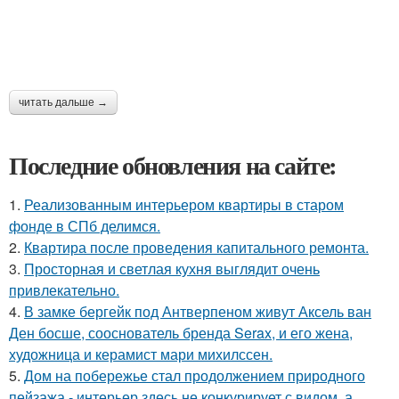
читать дальше →
Последние обновления на сайте:
1.
Реализованным интерьером квартиры в старом
фонде в СПб делимся.
2.
Квартира после проведения капитального ремонта.
3.
Просторная и светлая кухня выглядит очень
привлекательно.
4.
В замке бергейк под Антверпеном живут Аксель ван
Ден босше, сооснователь бренда Serax, и его жена,
художница и керамист мари михилссен.
5.
Дом на побережье стал продолжением природного
пейзажа - интерьер здесь не конкурирует с видом, а