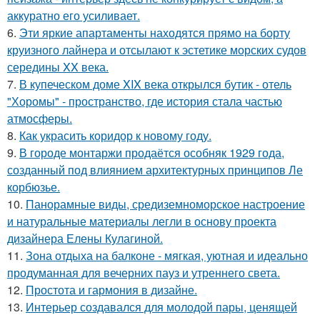
аккуратно его усиливает.
6.
Эти яркие апартаменты находятся прямо на борту
круизного лайнера и отсылают к эстетике морских судов
середины XX века.
7.
В купеческом доме XIX века открылся бутик - отель
"Хоромы" - пространство, где история стала частью
атмосферы.
8.
Как украсить коридор к новому году.
9.
В городе монтаржи продаётся особняк 1929 года,
созданный под влиянием архитектурных принципов Ле
корбюзье.
10.
Панорамные виды, средиземноморское настроение
и натуральные материалы легли в основу проекта
дизайнера Елены Кулагиной.
11.
Зона отдыха на балконе - мягкая, уютная и идеально
продуманная для вечерних пауз и утреннего света.
12.
Простота и гармония в дизайне.
13.
Интерьер создавался для молодой пары, ценящей