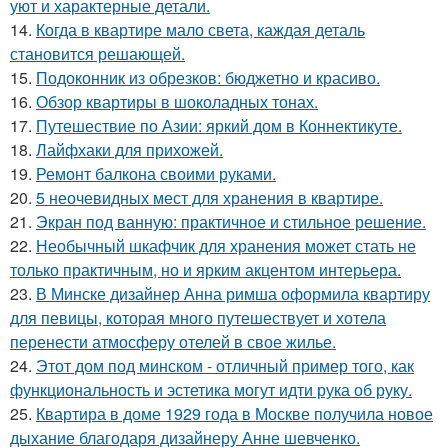
уют и характерные детали.
14.
Когда в квартире мало света, каждая деталь
становится решающей.
15.
Подоконник из обрезков: бюджетно и красиво.
16.
Обзор квартиры в шоколадных тонах.
17.
Путешествие по Азии: яркий дом в Коннектикуте.
18.
Лайфхаки для прихожей.
19.
Ремонт балкона своими руками.
20.
5 неочевидных мест для хранения в квартире.
21.
Экран под ванную: практичное и стильное решение.
22.
Необычный шкафчик для хранения может стать не
только практичным, но и ярким акцентом интерьера.
23.
В Минске дизайнер Анна римша оформила квартиру
для певицы, которая много путешествует и хотела
перенести атмосферу отелей в свое жилье.
24.
Этот дом под минском - отличный пример того, как
функциональность и эстетика могут идти рука об руку.
25.
Квартира в доме 1929 года в Москве получила новое
дыхание благодаря дизайнеру Анне шевченко.