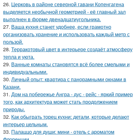
26.
Церковь в районе северной гавани Копенгагена
выделяется необычной геометрией - её главный зал
выполнен в форме двенадцатиугольника.
27.
Ваша кухня станет удобнее, если грамотно
организовать хранение и использовать каждый метр с
пользой.
28.
Терракотовый цвет в интерьере создаёт атмосферу
тепла и уюта.
29.
Ванные комнаты становятся всё более смелыми и
индивидуальными.
30.
Личный опыт: квартира с панорамными окнами в
Казани.
31.
Дом на побережье Ангра - дус - рейс - яркий пример
того, как архитектура может стать продолжением
природы.
32.
Как обыграть торец кухни: детали, которые делают
интерьер цельным.
33.
Палаццо для души: мини - отель с ароматом
Флоренции.