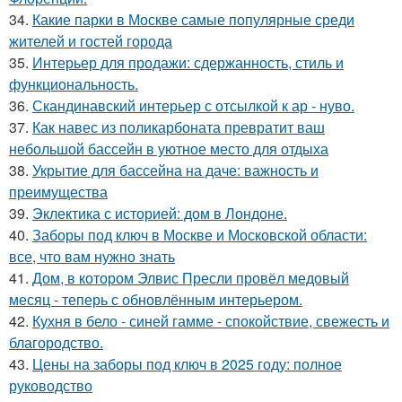
34.
Какие парки в Москве самые популярные среди
жителей и гостей города
35.
Интерьер для продажи: сдержанность, стиль и
функциональность.
36.
Скандинавский интерьер с отсылкой к ар - нуво.
37.
Как навес из поликарбоната превратит ваш
небольшой бассейн в уютное место для отдыха
38.
Укрытие для бассейна на даче: важность и
преимущества
39.
Эклектика с историей: дом в Лондоне.
40.
Заборы под ключ в Москве и Московской области:
все, что вам нужно знать
41.
Дом, в котором Элвис Пресли провёл медовый
месяц - теперь с обновлённым интерьером.
42.
Кухня в бело - синей гамме - спокойствие, свежесть и
благородство.
43.
Цены на заборы под ключ в 2025 году: полное
руководство