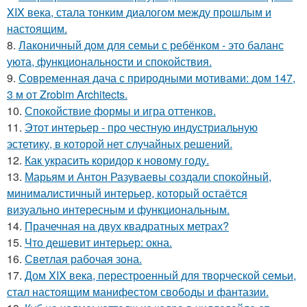
XIX века, стала тонким диалогом между прошлым и
настоящим.
8.
Лаконичный дом для семьи с ребёнком - это баланс
уюта, функциональности и спокойствия.
9.
Современная дача с природными мотивами: дом 147,
3 м от Zrobim Architects.
10.
Спокойствие формы и игра оттенков.
11.
Этот интерьер - про честную индустриальную
эстетику, в которой нет случайных решений.
12.
Как украсить коридор к новому году.
13.
Марьям и Антон Разуваевы создали спокойный,
минималистичный интерьер, который остаётся
визуально интересным и функциональным.
14.
Прачечная на двух квадратных метрах?
15.
Что дешевит интерьер: окна.
16.
Светлая рабочая зона.
17.
Дом XIX века, перестроенный для творческой семьи,
стал настоящим манифестом свободы и фантазии.