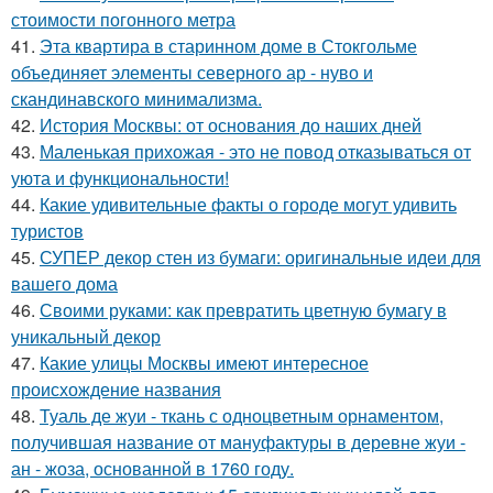
стоимости погонного метра
41.
Эта квартира в старинном доме в Стокгольме
объединяет элементы северного ар - нуво и
скандинавского минимализма.
42.
История Москвы: от основания до наших дней
43.
Маленькая прихожая - это не повод отказываться от
уюта и функциональности!
44.
Какие удивительные факты о городе могут удивить
туристов
45.
СУПЕР декор стен из бумаги: оригинальные идеи для
вашего дома
46.
Своими руками: как превратить цветную бумагу в
уникальный декор
47.
Какие улицы Москвы имеют интересное
происхождение названия
48.
Туаль де жуи - ткань с одноцветным орнаментом,
получившая название от мануфактуры в деревне жуи -
ан - жоза, основанной в 1760 году.