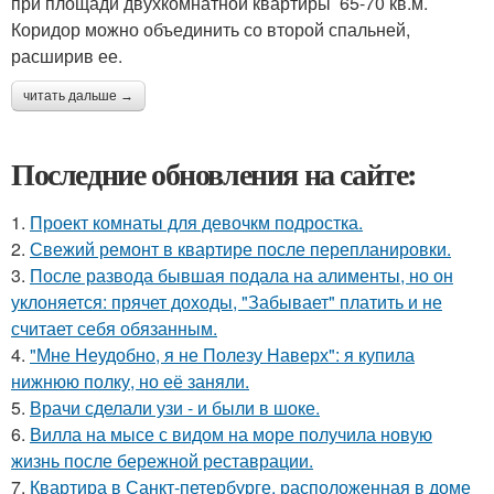
при площади двухкомнатной квартиры 65-70 кв.м.
Коридор можно объединить со второй спальней,
расширив ее.
читать дальше →
Последние обновления на сайте:
1.
Проект комнаты для девочкм подростка.
2.
Свежий ремонт в квартире после перепланировки.
3.
После развода бывшая подала на алименты, но он
уклоняется: прячет доходы, "Забывает" платить и не
считает себя обязанным.
4.
"Мне Неудобно, я не Полезу Наверх": я купила
нижнюю полку, но её заняли.
5.
Врачи сделали узи - и были в шоке.
6.
Вилла на мысе с видом на море получила новую
жизнь после бережной реставрации.
7.
Квартира в Санкт-петербурге, расположенная в доме