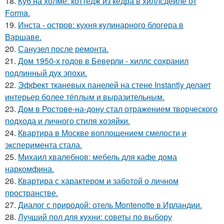
18.
Куб на холме: коттедж из кедра в хиллсдейле от
Forma.
19.
Инста - остров: кухня кулинарного блогера в
Варшаве.
20.
Санузел после ремонта.
21.
Дом 1950-х годов в Беверли - хиллс сохранил
подлинный дух эпохи.
22.
Эффект тканевых панелей на стене Instantly делает
интерьер более тёплым и выразительным.
23.
Дом в Ростове-на-дону стал отражением творческого
подхода и личного стиля хозяйки.
24.
Квартира в Москве воплощением смелости и
эксперимента стала.
25.
Михаил хвалебнов: мебель для кафе дома
наркомфина.
26.
Квартира с характером и заботой о личном
пространстве.
27.
Диалог с природой: отель Montenotte в Ирландии.
28.
Лучший пол для кухни: советы по выбору