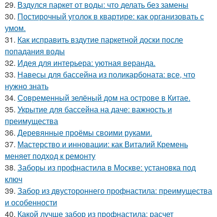
29.
Вздулся паркет от воды: что делать без замены
30.
Постирочный уголок в квартире: как организовать с
умом.
31.
Как исправить вздутие паркетной доски после
попадания воды
32.
Идея для интерьера: уютная веранда.
33.
Навесы для бассейна из поликарбоната: все, что
нужно знать
34.
Современный зелёный дом на острове в Китае.
35.
Укрытие для бассейна на даче: важность и
преимущества
36.
Деревянные проёмы своими руками.
37.
Мастерство и инновации: как Виталий Кремень
меняет подход к ремонту
38.
Заборы из профнастила в Москве: установка под
ключ
39.
Забор из двустороннего профнастила: преимущества
и особенности
40.
Какой лучше забор из профнастила: расчет