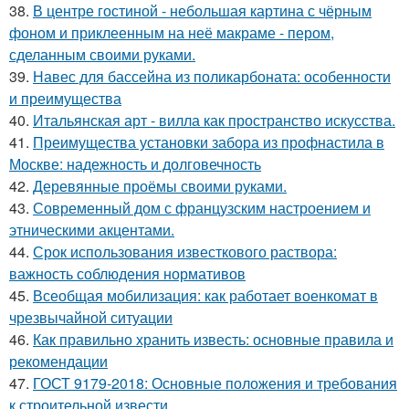
38.
В центре гостиной - небольшая картина с чёрным
фоном и приклеенным на неё макраме - пером,
сделанным своими руками.
39.
Навес для бассейна из поликарбоната: особенности
и преимущества
40.
Итальянская арт - вилла как пространство искусства.
41.
Преимущества установки забора из профнастила в
Москве: надежность и долговечность
42.
Деревянные проёмы своими руками.
43.
Современный дом с французским настроением и
этническими акцентами.
44.
Срок использования известкового раствора:
важность соблюдения нормативов
45.
Всеобщая мобилизация: как работает военкомат в
чрезвычайной ситуации
46.
Как правильно хранить известь: основные правила и
рекомендации
47.
ГОСТ 9179-2018: Основные положения и требования
к строительной извести