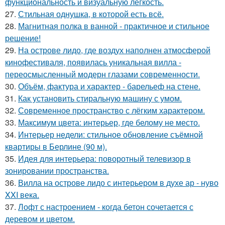
функциональность и визуальную лёгкость.
27.
Стильная однушка, в которой есть всё.
28.
Магнитная полка в ванной - практичное и стильное
решение!
29.
На острове лидо, где воздух наполнен атмосферой
кинофестиваля, появилась уникальная вилла -
переосмысленный модерн глазами современности.
30.
Объём, фактура и характер - барельеф на стене.
31.
Как установить стиральную машину с умом.
32.
Современное пространство с лёгким характером.
33.
Максимум цвета: интерьер, где белому не место.
34.
Интерьер недели: стильное обновление съёмной
квартиры в Берлине (90 м).
35.
Идея для интерьера: поворотный телевизор в
зонировании пространства.
36.
Вилла на острове лидо с интерьером в духе ар - нуво
XXI века.
37.
Лофт с настроением - когда бетон сочетается с
деревом и цветом.