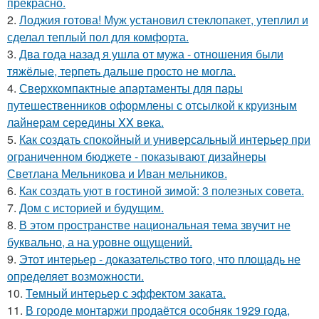
прекрасно.
2.
Лоджия готова! Муж установил стеклопакет, утеплил и
сделал теплый пол для комфорта.
3.
Два года назад я ушла от мужа - отношения были
тяжёлые, терпеть дальше просто не могла.
4.
Сверхкомпактные апартаменты для пары
путешественников оформлены с отсылкой к круизным
лайнерам середины XX века.
5.
Как создать спокойный и универсальный интерьер при
ограниченном бюджете - показывают дизайнеры
Светлана Мельникова и Иван мельников.
6.
Как создать уют в гостиной зимой: 3 полезных совета.
7.
Дом с историей и будущим.
8.
В этом пространстве национальная тема звучит не
буквально, а на уровне ощущений.
9.
Этот интерьер - доказательство того, что площадь не
определяет возможности.
10.
Темный интерьер с эффектом заката.
11.
В городе монтаржи продаётся особняк 1929 года,