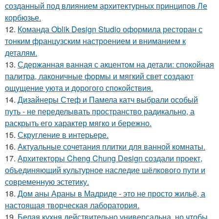
созданный под влиянием архитектурных принципов Ле
корбюзье.
12.
Команда Oblik Design Studio оформила ресторан с
тонким французским настроением и вниманием к
деталям.
13.
Сдержанная ванная с акцентом на детали: спокойная
палитра, лаконичные формы и мягкий свет создают
ощущение уюта и дорогого спокойствия.
14.
Дизайнеры Стеф и Памела катч выбрали особый
путь - не переделывать пространство радикально, а
раскрыть его характер мягко и бережно.
15.
Скругление в интерьере.
16.
Актуальные сочетания плитки для ванной комнаты.
17.
Архитекторы Cheng Chung Design создали проект,
объединяющий культурное наследие шёлкового пути и
современную эстетику.
18.
Дом аны Араны в Мадриде - это не просто жильё, а
настоящая творческая лаборатория.
19.
Белая кухня действительно универсальна, но чтобы