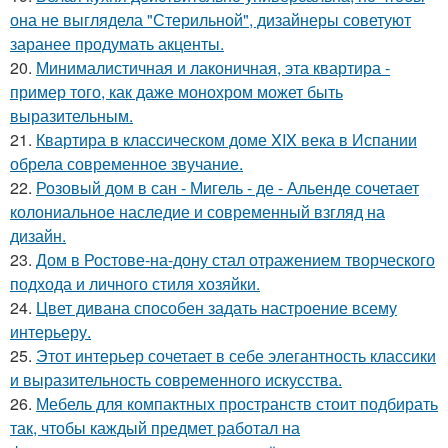
она не выглядела "Стерильной", дизайнеры советуют
заранее продумать акценты.
20.
Минималистичная и лаконичная, эта квартира -
пример того, как даже монохром может быть
выразительным.
21.
Квартира в классическом доме XIX века в Испании
обрела современное звучание.
22.
Розовый дом в сан - Мигель - де - Альенде сочетает
колониальное наследие и современный взгляд на
дизайн.
23.
Дом в Ростове-на-дону стал отражением творческого
подхода и личного стиля хозяйки.
24.
Цвет дивана способен задать настроение всему
интерьеру.
25.
Этот интерьер сочетает в себе элегантность классики
и выразительность современного искусства.
26.
Мебель для компактных пространств стоит подбирать
так, чтобы каждый предмет работал на