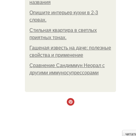
названия
Опишите интерьер кухни в 2-3
словах.
Стильная квартира в светлых
приятных тонах.
Гашеная известь на даче: полезные
свойства и применение
Сравнение Сандиммун Неорал с
другими иммуносупрессорами
читат