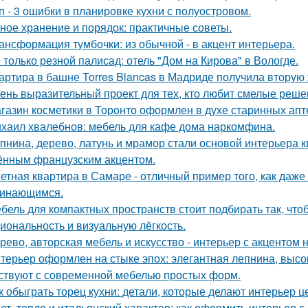
п - 3 ошибки в планировке кухни с полуостровом.
ное хранение и порядок: практичные советы.
ансформация тумбочки: из обычной - в акцент интерьера.
 только резной палисад: отель "Дом на Кирова" в Вологде.
артира в башне Torres Blancas в Мадриде получила вторую 
ень выразительный проект для тех, кто любит смелые реше
газин косметики в Торонто оформлен в духе старинных апте
хаил хвалебнов: мебель для кафе дома наркомфина.
пнина, дерево, латунь и мрамор стали основой интерьера 
ённым французским акцентом.
етная квартира в Самаре - отличный пример того, как даж
инающимся.
бель для компактных пространств стоит подбирать так, чт
иональность и визуальную лёгкость.
рево, авторская мебель и искусство - интерьер с акцентом н
терьер оформлен на стыке эпох: элегантная лепнина, высок
ствуют с современной мебелью простых форм.
к обыграть торец кухни: детали, которые делают интерьер 
ет, тепло и итальянский характер: как оформить интерьер с