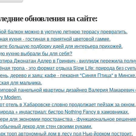
ледние обновления на сайте:
ой балкон можно в уютную летнюю террасу превратить.
ная кухня - гостиная в приятной цветовой гамме.
ите большую подборку идей для интерьера прихожей.
ую кухню выбрали бы для себя?
ртира Джонатан Адлер в Гринвич - виллидж пережила полну
ёная тропа - это формат отдыха Slow Life: природа без суе
ень, дерево и заяц: кафе - пекарня "Синяя Птица" в Минске
ская для мальчика.
типовой панельной квартиры дизайнер Валерия Макаревич с
ry Modern.
от отель в Хабаровске словно продолжает пейзаж за окном.
ирода + индастриал: бистро Nothing Fancy в хамовниках.
ери для экономии пространства - функциональное решени
обычный декор для стен своими руками.
рк торп автономный дом в лесу под Нью-йорком построит.