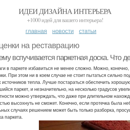
ИДЕИ ДИЗАЙНА ИНТЕРЬЕРА
+1000 идей для вашего интерьера!
главная
новости
статьи
ценки на реставрацию
ему вспучивается паркетная доска. Что д
аги в паркете избавиться не менее сложно. Можно, конечно
чки. При этом ни в коем случае не стоит пытаться сильно 
х источников тепла. Лучше постараться обеспечить хорошу
шийся паркет, и незначительно, на несколько градусов увел
тности можно утверждать, что даже при длительном нахожд
стью высохнуть не сможет. Конечно, если протечка была неб
ьных случаях решением может быть только разборка, просуш
ка паркета.