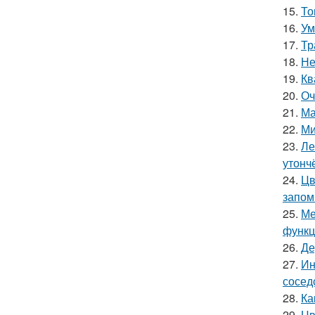
15.
То
16.
Ум
17.
Тр
18.
Не
19.
Кв
20.
Оч
21.
Ма
22.
Ми
23.
Ле
утонч
24.
Цв
запом
25.
Ме
функц
26.
Де
27.
Ин
сосед
28.
Ка
29.
Цв