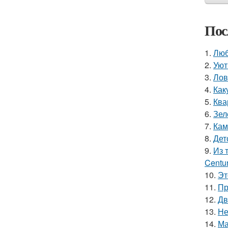
Пос
1.
Люб
2.
Уют
3.
Лов
4.
Как
5.
Ква
6.
Зел
7.
Кам
8.
Дет
9.
Из 
Centu
10.
Эт
11.
Пр
12.
Дв
13.
Не
14.
Ма