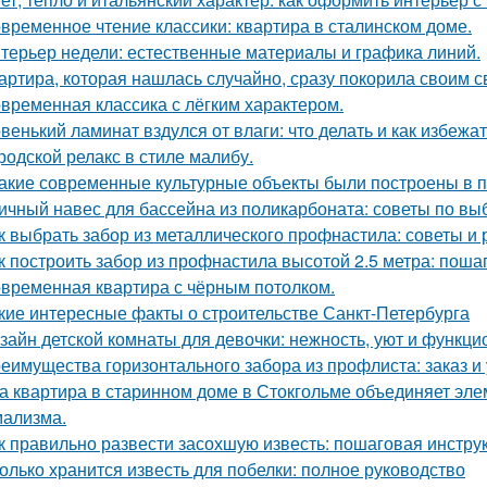
временное чтение классики: квартира в сталинском доме.
терьер недели: естественные материалы и графика линий.
артира, которая нашлась случайно, сразу покорила своим с
временная классика с лёгким характером.
венький ламинат вздулся от влаги: что делать и как избежа
родской релакс в стиле малибу.
Какие современные культурные объекты были построены в 
ичный навес для бассейна из поликарбоната: советы по вы
к выбрать забор из металлического профнастила: советы и
к построить забор из профнастила высотой 2.5 метра: поша
временная квартира с чёрным потолком.
кие интересные факты о строительстве Санкт-Петербурга
зайн детской комнаты для девочки: нежность, уют и функци
еимущества горизонтального забора из профлиста: заказ и
а квартира в старинном доме в Стокгольме объединяет элем
ализма.
к правильно развести засохшую известь: пошаговая инстру
олько хранится известь для побелки: полное руководство