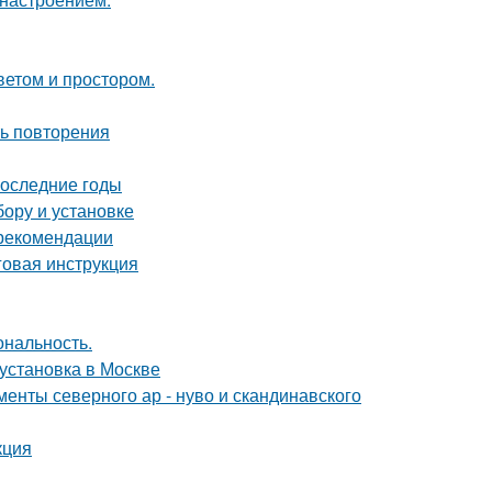
ветом и простором.
ть повторения
последние годы
бору и установке
 рекомендации
говая инструкция
ональность.
 установка в Москве
енты северного ар - нуво и скандинавского
кция