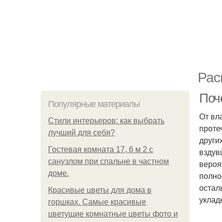
Рас
Поч
Популярные материалы
От вл
Стили интерьеров: как выбрать
проте
лучший для себя?
други
Гостевая комната 17, 6 м 2 с
вздув
санузлом при спальне в частном
вероя
доме.
полно
остал
Красивые цветы для дома в
уклад
горшках. Самые красивые
цветущие комнатные цветы фото и