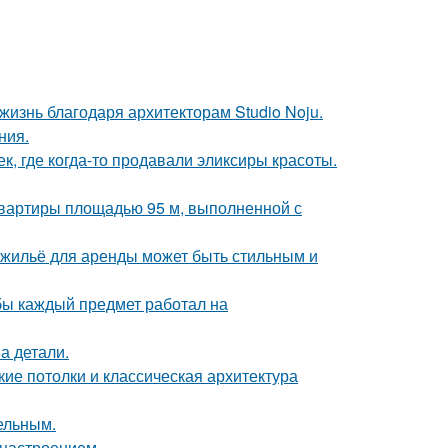
жизнь благодаря архитекторам Studio Noju.
ния.
к, где когда-то продавали эликсиры красоты.
квартиры площадью 95 м, выполненной с
е жильё для аренды может быть стильным и
обы каждый предмет работал на
а детали.
ие потолки и классическая архитектура
цельным.
 настроением.