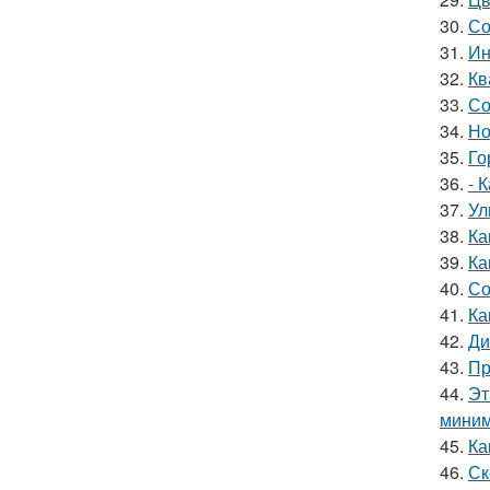
30.
Со
31.
Ин
32.
Кв
33.
Со
34.
Но
35.
Го
36.
- 
37.
Ул
38.
Ка
39.
Ка
40.
Со
41.
Ка
42.
Ди
43.
Пр
44.
Эт
миним
45.
Ка
46.
Ск