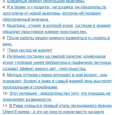
3.
Шикарный ремонт небольшой квартиры.
4.
Я в браке, а у подруги - ни штампа, ни обязательств,
зато ключи от новой квартиры, которую ей подарил
обеспеченный мужчина.
5.
Квартира - студия, в которой кухня, гостиная и лоджия
образуют просторное единое пространство.
6.
После работы решил немного развеяться и сходить в
кино.
7.
"Твоя сестра не ворует!
8.
Интерьер построен на смелой палитре: изумрудная
кухня, глубокая синяя библиотека и графичная лестница
создают эффект живого арт - пространства.
9.
Мятные оттенки словно впускают в дом воздух - они
освежают, бодрят и даже в самый жаркий день выглядят
прохладными и спокойными.
10.
Этот интерьер - доказательство того, что площадь не
определяет возможности.
11.
В Риме открылся первый отель легендарного бренда
Orient Express - и это не просто новое место на карте