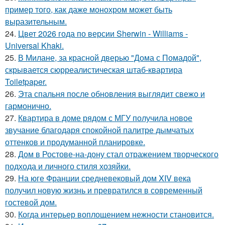
пример того, как даже монохром может быть
выразительным.
24.
Цвет 2026 года по версии Sherwin - Williams -
Universal Khaki.
25.
В Милане, за красной дверью "Дома с Помадой",
скрывается сюрреалистическая штаб-квартира
Toiletpaper.
26.
Эта спальня после обновления выглядит свежо и
гармонично.
27.
Квартира в доме рядом с МГУ получила новое
звучание благодаря спокойной палитре дымчатых
оттенков и продуманной планировке.
28.
Дом в Ростове-на-дону стал отражением творческого
подхода и личного стиля хозяйки.
29.
На юге Франции средневековый дом XIV века
получил новую жизнь и превратился в современный
гостевой дом.
30.
Когда интерьер воплощением нежности становится.