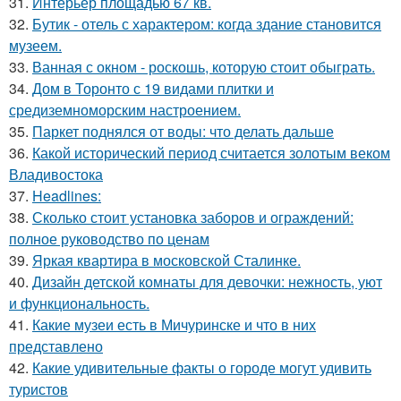
31.
Интерьер площадью 67 кв.
32.
Бутик - отель с характером: когда здание становится
музеем.
33.
Ванная с окном - роскошь, которую стоит обыграть.
34.
Дом в Торонто с 19 видами плитки и
средиземноморским настроением.
35.
Паркет поднялся от воды: что делать дальше
36.
Какой исторический период считается золотым веком
Владивостока
37.
Headlines:
38.
Сколько стоит установка заборов и ограждений:
полное руководство по ценам
39.
Яркая квартира в московской Сталинке.
40.
Дизайн детской комнаты для девочки: нежность, уют
и функциональность.
41.
Какие музеи есть в Мичуринске и что в них
представлено
42.
Какие удивительные факты о городе могут удивить
туристов