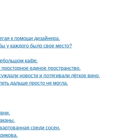
егая к помощи дизайнера.
обы у каждого было свое место?
небольшом кафе.
ют просторное единое пространство.
суждали новости и потягивали лёгкое вино.
петь дальше просто не могла.
вни.
раканы.
швартованная среди сосен.
рикова.