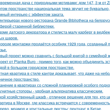
временная дача с природными мотивами: дом 147, 3 м от Zro
этом пространстве национальная тема звучит не буквально,
мный интерьер с эффектом заката.
интерьерах нового ресторана Grande Bibliotheca на белору
ферой старинной библиотеки.
доме датского декоратора и стилиста малу карберг в ведбе
ых шаров.
городе монтаржи продаётся особняк 1929 года, созданный
зье.
вый проект можно сравнить с большой книгой о семейной жи
оект от Planka Buro - пример того, как можно объединить э
дой в большом городском пространстве.
тная квартира в стиле кантри доказывает, что даже на не
ничное пространство.
анение в квартирах со сложной планировкой особого подхо
гнитные стопоры - удобная альтернатива классическим.
кой хозяйственный шкаф - отличное решение для тех, кто ц
артира в Москве, где классика встречается с современность
рево, мрамор и хрустальные люстры: пентхаус в Китае.