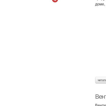
доме,
читат
Вен
Венти