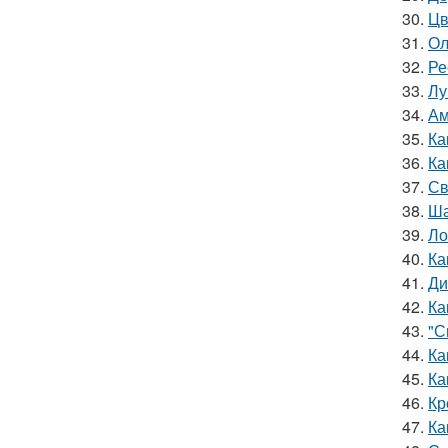
30.
Цв
31.
Ол
32.
Ре
33.
Лу
34.
Ам
35.
Ка
36.
Ка
37.
Св
38.
Ша
39.
Ло
40.
Ка
41.
Ди
42.
Ка
43.
"С
44.
Ка
45.
Ка
46.
Кр
47.
Ка