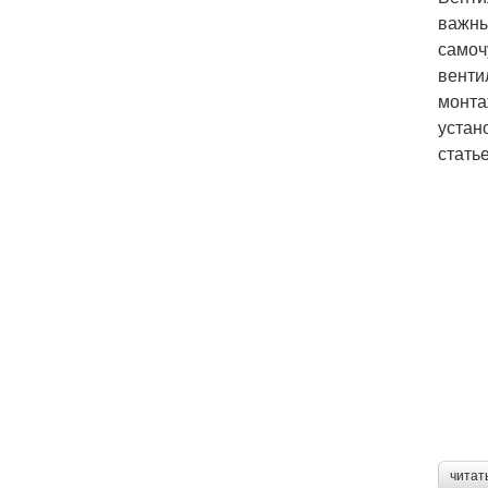
важны
самоч
венти
монта
устан
статье
читат