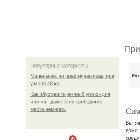
При
Популярные материалы
Ест
Маленькая, но практичная квартира
у моря 48 кв.
Как обустроить уютный уголок для
чтения - даже если свободного
места немного.
Сам
Вытяж
доме.
среду