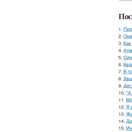
Пос
1.
Про
2.
Они
3.
Как
4.
Атм
5.
Одн
6.
Ква
7.
В т
8.
Два
9.
Дес
10.
"А
11.
Мо
12.
Я 
13.
Жи
14.
До
15.
Ин