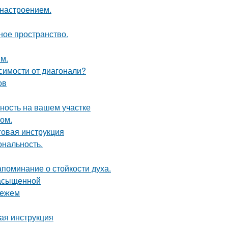
 настроением.
ное пространство.
м.
симости от диагонали?
ов
ность на вашем участке
том.
говая инструкция
ональность.
апоминание о стойкости духа.
насыщенной
нежем
вая инструкция