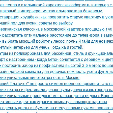
ет, тепло и итальянский характер: как оформить интерьер с
ивковый в интерьере: мягкая альтернатива бежевому.
ставрация хрущёвки: как превратить старую квартиру в уют
чший пол для кухни: советы по выбору
ериканская классика в московской квартире площадью 140 
к рассчитать оптимальное расстояние до телевизора в зави
к выбрать моющий робот-пылесос: полный гайд для новичк
етлый интерьер для учёбы, отдыха и гостей.
тры из поликарбоната для бассейнов: стиль и функциональ
фт с настроением - когда бетон сочетается с деревом и цве
к построить забор из профнастила высотой 2.5 метра: поша
зайн детской комнаты для девочки: нежность, уют и функци
кие уникальные кинотеатры есть в Москве
иний Платочек" не просто символ военного времени - это н
кие театры и фестивали делают культурную жизнь города 
кие уникальные природные места находятся рядом с Воро
еативные идеи: как украсить комнату с помощью картона
к сделать цветы из бумаги на стену своими руками: пошаго