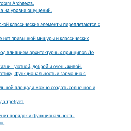
bim Architects.
 а на уровне ощущений.
сской классические элементы переплетаются с
ке нет привычной мишуры и классических
 под влиянием архитектурных принципов Ле
зни - уютной, доброй и очень живой.
стетику, функциональность и гармонию с
большой площади можно создать солнечное и
да требует.
енит порядок и функциональность.
ю.