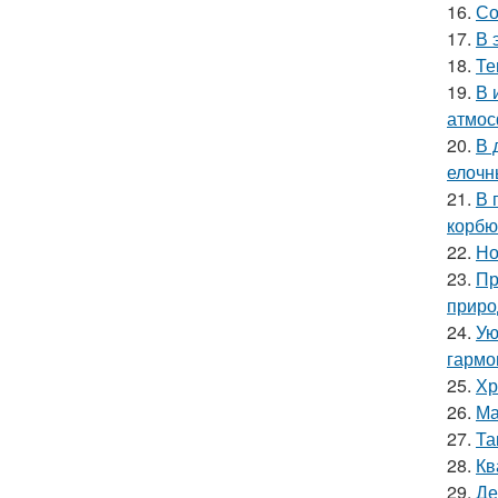
16.
Со
17.
В 
18.
Те
19.
В 
атмос
20.
В 
елочн
21.
В 
корбю
22.
Но
23.
Пр
приро
24.
Ую
гармо
25.
Хр
26.
Ма
27.
Та
28.
Кв
29.
Де