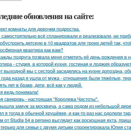
ледние обновления на сайте:
ект комнаты для девочкм подростка.
 самостоятельно всё спланировали и реализовали, не приб
 обустроить детскую в 10 квадратов для троих детей так, чт
осферная квартира как вам?
ажды подруга позвала меня отметить её день рождения в 
ртира - студия, в которой кухня, гостиная и лоджия образу
от выходной мы с сестрой засиделись на кухне допоздна, об
 года назад я ушла от мужа - отношения были тяжёлые, тер
ять лет в браке, дети, всё как у людей.
 я ведь понимала!
я свекровь - настоящая "Королева Чистоты".
вышла замуж за москвича, а сама родом из небольшой дере
л я тогда в обычной хрущёвке, и как-то раз нас одолели та
м от Studia 54 в репино выглядит как роскошная яхта, при
терьер для семьи с двумя детьми спроектировала Юлия ста