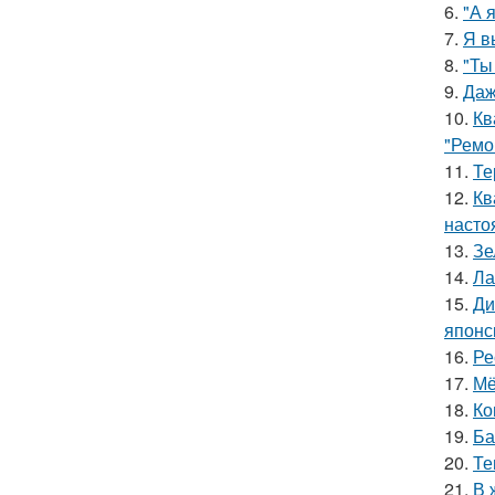
6.
"А 
7.
Я в
8.
"Ты
9.
Даж
10.
Кв
"Ремо
11.
Те
12.
Кв
насто
13.
Зе
14.
Ла
15.
Ди
японс
16.
Ре
17.
Мё
18.
Ко
19.
Ба
20.
Те
21.
В 