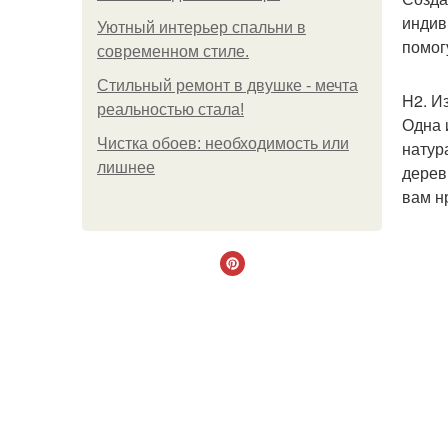
индив
Уютный интерьер спальни в
помог
современном стиле.
Стильный ремонт в двушке - мечта
H2. И
реальностью стала!
Одна 
Чистка обоев: необходимость или
натур
лишнее
дерев
вам н