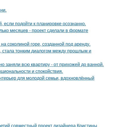
ни.
 если подойти к планировке осознанно.
лько месяцев - проект сделали в формате
 на соколиной горе, созданной под аренду.
а, стала тонким диалогом между прошлым и
о заняли всю квартиру - от прихожей до ванной.
кциональности и спокойствия.
нтерьер для молодой семьи, вдохновлённый
третий совместный проект дизайнера Кристины