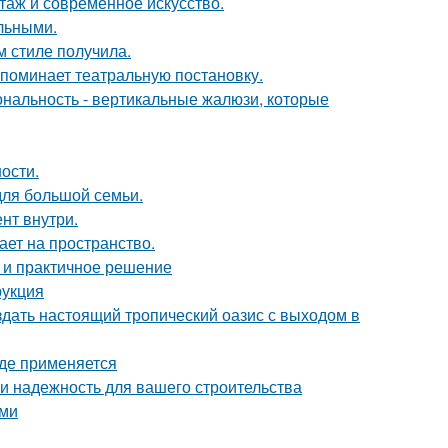
таж и современное искусство.
льными.
м стиле получила.
напоминает театральную постановку.
ональность - вертикальные жалюзи, которые
ости.
для большой семьи.
нт внутри.
ет на пространство.
 и практичное решение
рукция
здать настоящий тропический оазис с выходом в
где применяется
 и надежность для вашего строительства
ами