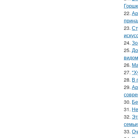
Горшк
22.
Ар
прина
23.
Ст
искус
24.
Зо
25.
До
видом
26.
Ма
27.
"Х
28.
В 
29.
Ар
совре
30.
Бе
31.
Не
32.
Эт
семьи
33.
Оч