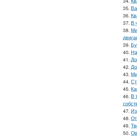
34.
Кв
35.
Ва
36.
Кв
37.
В 
38.
Ми
двига
39.
Бу
40.
На
41.
До
42.
До
43.
Ми
44.
Ст
45.
Ка
46.
В 
собст
47.
Из
48.
От
49.
Тв
50.
Ор