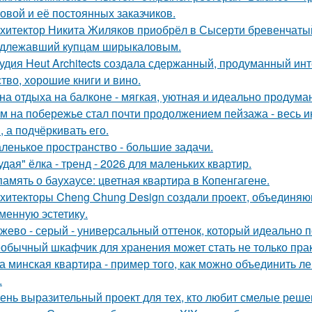
овой и её постоянных заказчиков.
хитектор Никита Жиляков приобрёл в Сысерти бревенчатый
длежавший купцам ширыкаловым.
удия Heut Architects создала сдержанный, продуманный ин
ство, хорошие книги и вино.
на отдыха на балконе - мягкая, уютная и идеально продуман
м на побережье стал почти продолжением пейзажа - весь ин
, а подчёркивать его.
ленькое пространство - большие задачи.
удая" ёлка - тренд - 2026 для маленьких квартир.
память о баухаусе: цветная квартира в Копенгагене.
хитекторы Cheng Chung Design создали проект, объединяю
менную эстетику.
жево - серый - универсальный оттенок, который идеально 
обычный шкафчик для хранения может стать не только прак
а минская квартира - пример того, как можно объединить л
.
ень выразительный проект для тех, кто любит смелые реше