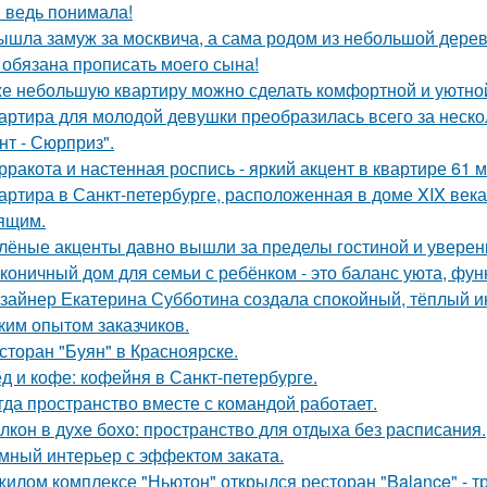
я ведь понимала!
ышла замуж за москвича, а сама родом из небольшой дерев
 обязана прописать моего сына!
е небольшую квартиру можно сделать комфортной и уютной,
артира для молодой девушки преобразилась всего за неско
нт - Сюрприз".
рракота и настенная роспись - яркий акцент в квартире 61 м
артира в Санкт-петербурге, расположенная в доме XIX век
ящим.
лёные акценты давно вышли за пределы гостиной и уверенн
коничный дом для семьи с ребёнком - это баланс уюта, фун
зайнер Екатерина Субботина создала спокойный, тёплый и
ким опытом заказчиков.
сторан "Буян" в Красноярске.
д и кофе: кофейня в Санкт-петербурге.
гда пространство вместе с командой работает.
лкон в духе бохо: пространство для отдыха без расписания.
мный интерьер с эффектом заката.
жилом комплексе "Ньютон" открылся ресторан "Balance" - 