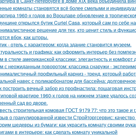
артира в Санкт-петербурге в доме XIX века объединила вин
нные комнаты становятся всё более смелыми и индивидуа
артира 1960-х годов во Вроцлаве обновление в тропическо
чунцине открылся бутик Curiel Casa, который сам по себе 
нималистичное решение для тех, кто ценит стиль и функци
ются вбок, как шторы.
тик - отель с характером: когда здание становится музеем.
туральность и графика: как оформить интерьер без помпезн
м в стиле американской классики: элегантность и комфорт 
м с неожиданным поворотом: классика снаружи - экспериме
нималистичный профильный карниз - тренд, который работа
альной навес с поликарбонатом для бассейна: долговечное
к построить вечный забор из профнастила: пошаговая инст
типовой квартире 1960-х годов на нижнем этаже удалось со
венный сад во дворе.
весть строительная комовая ГОСТ 9179 77: что это такое и 
зыв о гранулированной извести Стройторгсервис: качество
орим шедевры из бумаги: как украсить комнату своими рук
игами в интерьере: как сделать комнату уникальной