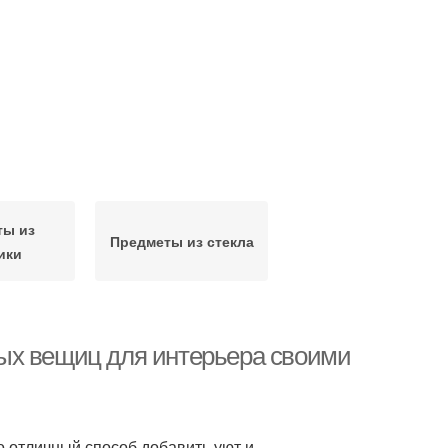
ты из
Предметы из стекла
ики
ых вещиц для интерьера своими
 отличный способ добавить уют и