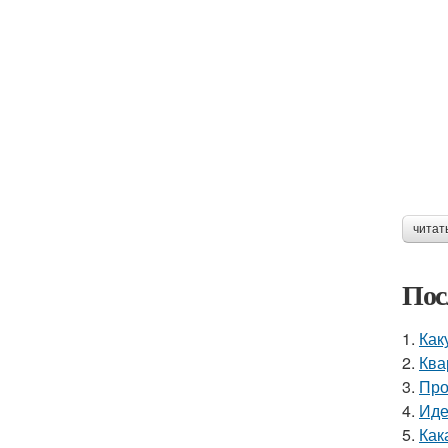
читат
Пос
1.
Как
2.
Ква
3.
Про
4.
Иде
5.
Как