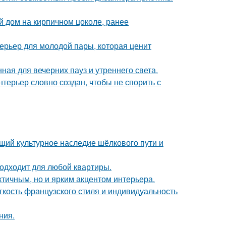
 дом на кирпичном цоколе, ранее
терьер для молодой пары, которая ценит
ная для вечерних пауз и утреннего света.
терьер словно создан, чтобы не спорить с
щий культурное наследие шёлкового пути и
подходит для любой квартиры.
тичным, но и ярким акцентом интерьера.
егкость французского стиля и индивидуальность
ния.