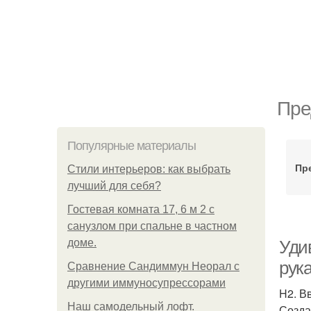
Пре
Популярные материалы
Пр
Стили интерьеров: как выбрать
лучший для себя?
Гостевая комната 17, 6 м 2 с
санузлом при спальне в частном
доме.
Уди
рук
Сравнение Сандиммун Неорал с
другими иммуносупрессорами
H2. В
Наш самодельный лофт.
Созда