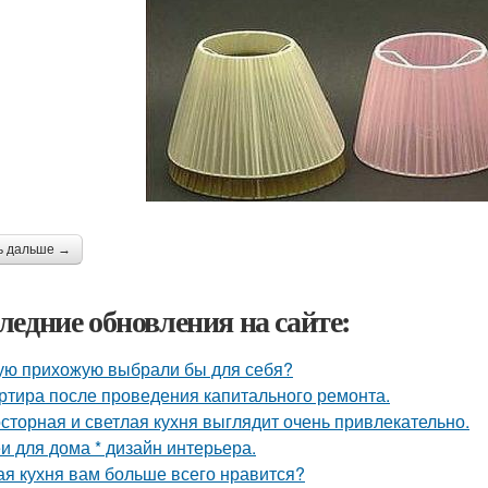
ь дальше →
ледние обновления на сайте:
ую прихожую выбрали бы для себя?
ртира после проведения капитального ремонта.
сторная и светлая кухня выглядит очень привлекательно.
и для дома * дизайн интерьера.
ая кухня вам больше всего нравится?