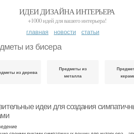
ИДЕИ ДИЗАЙНА ИНТЕРЬЕРА
+1000 идей для вашего интерьера!
главная
новости
статьи
дметы из бисера
Предметы из
Предме
едметы из дерева
металла
керам
вительные идеи для создания симпатичн
ами
ведение
ние своими руками симпатичных вещиц для интерьера – это