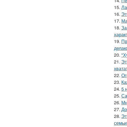
14.
Пе
15.
Ла
16.
Эт
17.
Ма
18.
За
харак
19.
Пр
делаю
20.
"Х
21.
Эт
хватат
22.
Ог
23.
Ка
24.
5 
25.
Са
26.
Мн
27.
До
28.
Эт
семьи