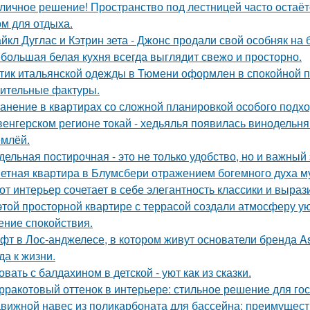
личное решение! Пространство под лестницей часто остаё
ом для отдыха.
йкл Дуглас и Кэтрин зета - Джонс продали свой особняк на 
большая белая кухня всегда выглядит свежо и просторно.
тик итальянской одежды в Тюмени оформлен в спокойной п
ительные фактуры.
анение в квартирах со сложной планировкой особого подхо
венгерском регионе токай - хедьялья появилась винодельня 
емлёй.
дельная постирочная - это не только удобство, но и важны
етная квартира в Блумсбери отражением богемного духа му
от интерьер сочетает в себе элегантность классики и выраз
этой просторной квартире с террасой создали атмосферу ую
ние спокойствия.
фт в Лос-анджелесе, в котором живут основатели бренда As
да к жизни.
овать с балдахином в детской - уют как из сказки.
рракотовый оттенок в интерьере: стильное решение для гос
вижной навес из поликарбоната для бассейна: преимущест