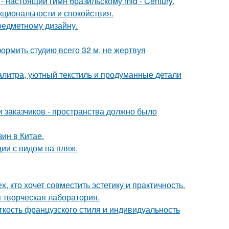
 настоящий гимн бразильскому mid - Century.
кциональности и спокойствия.
предметному дизайну.
ормить студию всего 32 м, не жертвуя
алитра, уютный текстиль и продуманные детали
 заказчиков - пространства должно было
ин в Китае.
ии с видом на пляж.
 кто хочет совместить эстетику и практичность.
я творческая лаборатория.
егкость французского стиля и индивидуальность