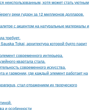
тся неиспользованным, хотя может стать уютным
берегу реки гудзон за 12 миллионов долларов.
алитре с акцентом на натуральные материалы и
да требует.
Sauska Tokaj, архитектура которой будто парит
й элемент современного интерьера.
зейного квартала стала.
ительность современного искусства.
та и гармонии, где каждый элемент работает на
paragus, стал отражением их творческого
тиной.
ва и особенности