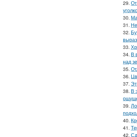
29.
От
уголк
30.
Ма
31.
Не
32.
Бу
выраз
33.
Хр
34.
В 
над з
35.
От
36.
Цв
37.
Эт
38.
В 
ощуще
39.
Ло
подхо
40.
Кр
41.
Те
42.
Сд