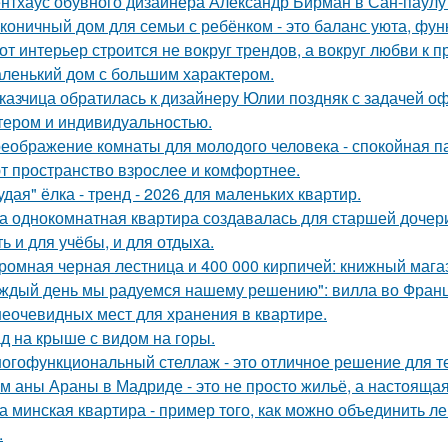
нтхаус обувного дизайнера Александр Бирман в Сан-паулу -
коничный дом для семьи с ребёнком - это баланс уюта, фун
от интерьер строится не вокруг трендов, а вокруг любви к 
ленький дом с большим характером.
казчица обратилась к дизайнеру Юлии поздняк с задачей оф
тером и индивидуальностью.
еображение комнаты для молодого человека - спокойная п
т пространство взрослее и комфортнее.
удая" ёлка - тренд - 2026 для маленьких квартир.
а однокомнатная квартира создавалась для старшей дочери
ь и для учёбы, и для отдыха.
ромная черная лестница и 400 000 кирпичей: книжный магаз
ждый день мы радуемся нашему решению": вилла во Франц
неочевидных мест для хранения в квартире.
д на крыше с видом на горы.
огофункциональный стеллаж - это отличное решение для тех,
м аны Араны в Мадриде - это не просто жильё, а настояща
а минская квартира - пример того, как можно объединить л
.