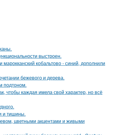
каны.
ункциональности выстроен.
и марокканский кобальтово - синий, дополнили
очетании бежевого и дерева.
ым подтоном.
к, чтобы каждая имела свой характер, но всё
дного.
ки и тишины.
еревом, цветными акцентами и живыми