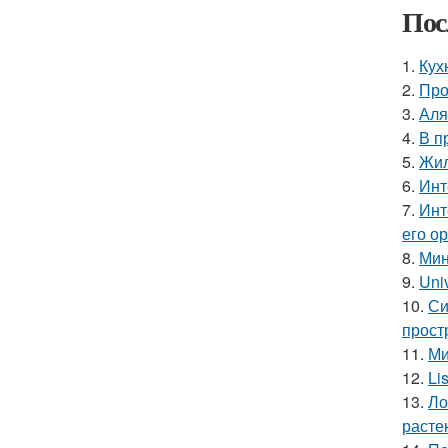
Пос
1.
Кух
2.
Про
3.
Аля
4.
В п
5.
Жил
6.
Инт
7.
Инт
его о
8.
Мин
9.
Uni
10.
Си
прост
11.
Ми
12.
Li
13.
Ло
расте