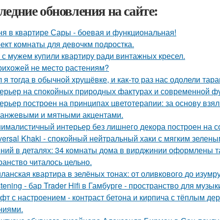
ледние обновления на сайте:
ня в квартире Сары - боевая и функциональная!
ект комнаты для девочкм подростка.
 с мужем купили квартиру ради винтажных кресел.
рихожей не место растениям?
 я тогда в обычной хрущёвке, и как-то раз нас одолели тара
ерьер на спокойных природных фактурах и современной ф
ерьер построен на принципах цветотерапии: за основу взял
ранжевыми и мятными акцентами.
ималистичный интерьер без лишнего декора построен на с
versal Khaki - спокойный нейтральный хаки с мягким зелен
ний в деталях: 34 комнаты дома в вирджинии оформлены та
ранство читалось цельно.
ланская квартира в зелёных тонах: от оливкового до изумру
stening - бар Trader Hifi в Гамбурге - пространство для музы
фт с настроением - контраст бетона и кирпича с тёплым д
ниями.