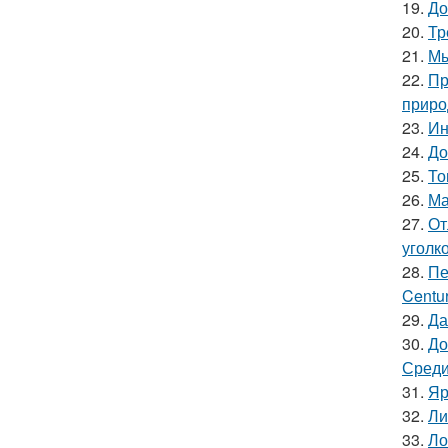
19.
До
20.
Тр
21.
Мы
22.
Пр
приро
23.
Ин
24.
До
25.
То
26.
Ма
27.
От
уголк
28.
Пе
Centur
29.
Да
30.
До
Среди
31.
Яр
32.
Ли
33.
Ло