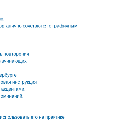
ю.
 органично сочетаются с графичным
ть повторения
я начинающих
ербурге
говая инструкция
 акцентами.
поминаний.
 использовать его на практике