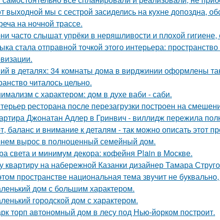
от выходной мы с сестрой засиделись на кухне допоздна, об
реча на ночной трассе.
ни часто слышат упрёки в неряшливости и плохой гигиене, 
ыка стала отправной точкой этого интерьера: пространство
визации.
ий в деталях: 34 комнаты дома в вирджинии оформлены так,
ранство читалось цельно.
имализм с характером: дом в духе ваби - саби.
терьер ресторана после перезагрузки построен на смешен
артира Джонатан Адлер в Гринвич - виллидж пережила полн
т, баланс и внимание к деталям - так можно описать этот п
нем вырос в полноценный семейный дом.
ра света и минимум декора: кофейня Plain в Москве.
у квартиру на набережной Казанки дизайнер Тамара Струг
этом пространстве национальная тема звучит не буквально,
ленький дом с большим характером.
ленький городской дом с характером.
рк торп автономный дом в лесу под Нью-йорком построит.