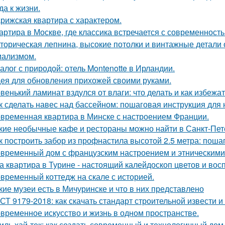
да к жизни.
рижская квартира с характером.
артира в Москве, где классика встречается с современность
торическая лепнина, высокие потолки и винтажные детали
ализмом.
алог с природой: отель Montenotte в Ирландии.
ея для обновления прихожей своими руками.
венький ламинат вздулся от влаги: что делать и как избежа
к сделать навес над бассейном: пошаговая инструкция дл
временная квартира в Минске с настроением Франции.
кие необычные кафе и рестораны можно найти в Санкт-Пет
к построить забор из профнастила высотой 2.5 метра: поша
временный дом с французским настроением и этническими
а квартира в Турине - настоящий калейдоскоп цветов и вос
временный коттедж на скале с историей.
кие музеи есть в Мичуринске и что в них представлено
СТ 9179-2018: как скачать стандарт строительной извести и
временное искусство и жизнь в одном пространстве.
иль хай-тек: как создать современный и технологичный дом