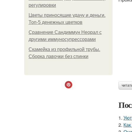
регулировки
Цветы приносящие удачу и деньги.
Топ-5 денежных цветков
Сравнение Сандиммун Неорал с
другими иммуносупрессорами
Скамейка из профильной трубы.
Сборка лавочки без спинки
читат
Пос
1.
Уют
2.
Как
3.
Они