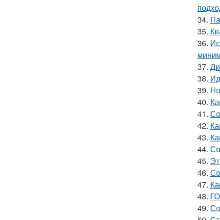
подхо
34.
Па
35.
Кв
36.
Ис
миним
37.
Ди
38.
Ид
39.
Но
40.
Ка
41.
Со
42.
Ка
43.
Ка
44.
Со
45.
Эт
46.
Со
47.
Ка
48.
ГО
49.
Со
50.
Ст