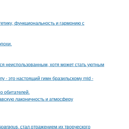
стетику, функциональность и гармонию с
эпохи.
тся неиспользованным, хотя может стать уютным
у - это настоящий гимн бразильскому mid -
о обитателей.
авскую лаконичность и атмосферу
paragus, стал отражением их творческого