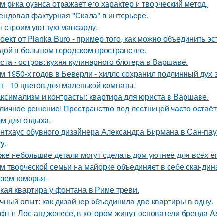
м рика оуэнса отражает его характер и творческий метод.
ендовая фактурная "Скала" в интерьере.
 строим уютную мансарду.
оект от Planka Buro - пример того, как можно объединить э
дой в большом городском пространстве.
ста - остров: кухня кулинарного блогера в Варшаве.
м 1950-х годов в Беверли - хиллс сохранил подлинный дух 
п - 10 цветов для маленькой комнаты.
ксимализм и контрасты: квартира для юриста в Варшаве.
личное решение! Пространство под лестницей часто остаё
ом для отдыха.
нтхаус обувного дизайнера Александра Бирмана в Сан-паул
y.
же небольшие детали могут сделать дом уютнее для всех ег
м творческой семьи на майорке объединяет в себе скандин
земноморья.
кая квартира у фонтана в Риме треви.
чный опыт: как дизайнер объединила две квартиры в одну.
фт в Лос-анджелесе, в котором живут основатели бренда As