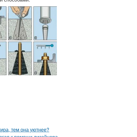
тира, тем она уютнее?
егая к помощи дизайнера.