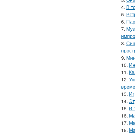
4.
В т
5.
Вст
6.
Пар
7.
Муз
импро
8.
Син
прост
9.
Мин
10.
Ин
11.
Кв
12.
Ую
време
13.
Иг
14.
Эт
15.
В 
16.
Ма
17.
Ма
18.
Ма