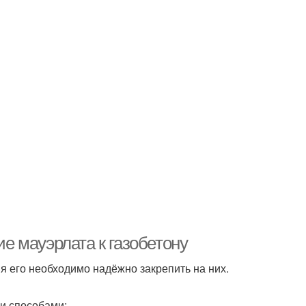
ие мауэрлата к газобетону
ия его необходимо надёжно закрепить на них.
и способами: