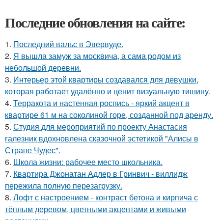
Последние обновления на сайте:
1.
Последний вальс в Эвервуде.
2.
Я вышла замуж за москвича, а сама родом из
небольшой деревни.
3.
Интерьер этой квартиры создавался для девушки,
которая работает удалённо и ценит визуальную тишину.
4.
Терракота и настенная роспись - яркий акцент в
квартире 61 м на соколиной горе, созданной под аренду.
5.
Студия для мероприятий по проекту Анастасия
галезник вдохновлена сказочной эстетикой "Алисы в
Стране Чудес".
6.
Школа жизни: рабочее место школьника.
7.
Квартира Джонатан Адлер в Гринвич - виллидж
пережила полную перезагрузку.
8.
Лофт с настроением - контраст бетона и кирпича с
тёплым деревом, цветными акцентами и живыми