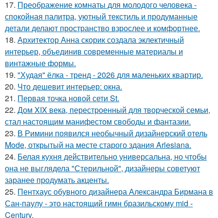
17.
Преображение комнаты для молодого человека -
спокойная палитра, уютный текстиль и продуманные
детали делают пространство взрослее и комфортнее.
18.
Архитектор Анна скорик создала эклектичный
интерьер, объединив современные материалы и
винтажные формы.
19.
"Худая" ёлка - тренд - 2026 для маленьких квартир.
20.
Что дешевит интерьер: окна.
21.
Первая точка новой сети St.
22.
Дом XIX века, перестроенный для творческой семьи,
стал настоящим манифестом свободы и фантазии.
23.
В Римини появился необычный дизайнерский отель
Mode, открытый на месте старого здания Arlesiana.
24.
Белая кухня действительно универсальна, но чтобы
она не выглядела "Стерильной", дизайнеры советуют
заранее продумать акценты.
25.
Пентхаус обувного дизайнера Александра Бирмана в
Сан-паулу - это настоящий гимн бразильскому mid -
Century.