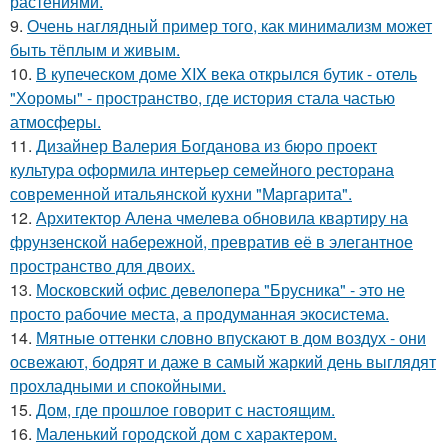
растениями.
9.
Очень наглядный пример того, как минимализм может
быть тёплым и живым.
10.
В купеческом доме XIX века открылся бутик - отель
"Хоромы" - пространство, где история стала частью
атмосферы.
11.
Дизайнер Валерия Богданова из бюро проект
культура оформила интерьер семейного ресторана
современной итальянской кухни "Маргарита".
12.
Архитектор Алена чмелева обновила квартиру на
фрунзенской набережной, превратив её в элегантное
пространство для двоих.
13.
Московский офис девелопера "Брусника" - это не
просто рабочие места, а продуманная экосистема.
14.
Мятные оттенки словно впускают в дом воздух - они
освежают, бодрят и даже в самый жаркий день выглядят
прохладными и спокойными.
15.
Дом, где прошлое говорит с настоящим.
16.
Маленький городской дом с характером.