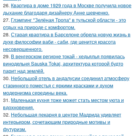
26.
Квартира в доме 1929 года в Москве получила новое
дыхание благодаря дизайнеру Анне шевченко.
27.
Глэмпинг "Зелёная Тропа" в тульской области - это
отдых на природе с комфортом.
28.
Старая квартира в Барселоне обрела новую жизнь в
духе философии ваби - саби, где ценится красота
несовершенного.
29.
В венгерском регионе токай - хедьялья появилась
винодельня Sauska Tokaj, архитектура которой будто
парит над землёй.
30.
Небольшой отель в андалусии соединил атмосферу
старинного поместья с яркими красками и духом
модернизма середины века.
31.
Маленькая кухня тоже может стать местом уюта и
вдохновения.
32.
Небольшая пекарня в центре Мадрида удивляет
интерьером, сочетающим природные мотивы и
футуризм.