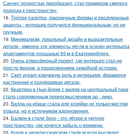
Санчес полностью преобразил, стал примером смелого
подхода к пространству.
18.
Теплая палитра, лаконичные формы и продуманные
акценты - интерьер получился функциональным, но не
скучным.
19.
Минимализм, локальный дизайн и выразительные
детали - именно эти элементы легли в основу интерьера
апартаментов площадью 55 м в Екатеринбурге.
20.
Очень атмосферный проект, где интерьер стал не
просто фоном, а продолжением семейной истории.
21.
Свет играет ключевую роль в интерьере, формируя
настроение и подчёркивая детали.
22.
Квартира в Нью-йорке с видом на центральный парк
стала современным переосмыслением ар - деко.
23.
Вилла на ибице стала для хозяйки не только местом
отдыха, но и источником вдохновения.
24.
Балкон в стиле бохо - это лёгкое и уютное
пространство, где хочется забыть о времени.
25.
Кухня в неоклассическом стиле всегда выглядит