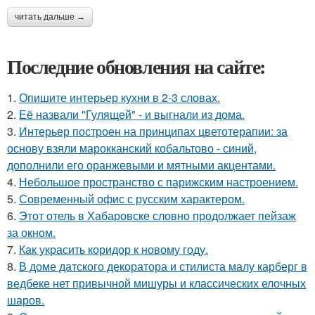
читать дальше →
Последние обновления на сайте:
1.
Опишите интерьер кухни в 2-3 словах.
2.
Её назвали "Гулящей" - и выгнали из дома.
3.
Интерьер построен на принципах цветотерапии: за
основу взяли марокканский кобальтово - синий,
дополнили его оранжевыми и мятными акцентами.
4.
Небольшое пространство с парижским настроением.
5.
Современный офис с русским характером.
6.
Этот отель в Хабаровске словно продолжает пейзаж
за окном.
7.
Как украсить коридор к новому году.
8.
В доме датского декоратора и стилиста малу карберг в
ведбеке нет привычной мишуры и классических елочных
шаров.