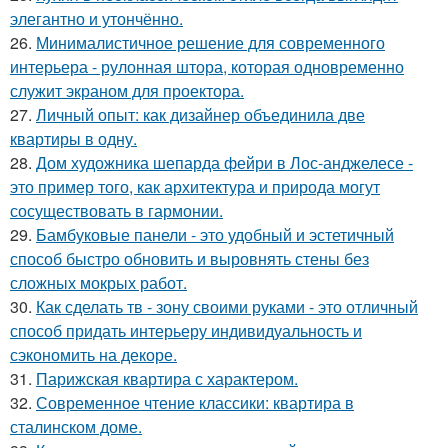
элегантно и утончённо.
26.
Минималистичное решение для современного
интерьера - рулонная штора, которая одновременно
служит экраном для проектора.
27.
Личный опыт: как дизайнер объединила две
квартиры в одну.
28.
Дом художника шепарда фейри в Лос-анджелесе -
это пример того, как архитектура и природа могут
сосуществовать в гармонии.
29.
Бамбуковые панели - это удобный и эстетичный
способ быстро обновить и выровнять стены без
сложных мокрых работ.
30.
Как сделать тв - зону своими руками - это отличный
способ придать интерьеру индивидуальность и
сэкономить на декоре.
31.
Парижская квартира с характером.
32.
Современное чтение классики: квартира в
сталинском доме.