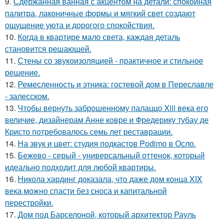
9.
Сдержанная ванная с акцентом на детали: спокойная
палитра, лаконичные формы и мягкий свет создают
ощущение уюта и дорогого спокойствия.
10.
Когда в квартире мало света, каждая деталь
становится решающей.
11.
Стены со звукоизоляцией - практичное и стильное
решение.
12.
Ремесленность и этника: гостевой дом в Переславле
- залесском.
13.
Чтобы вернуть заброшенному палаццо Xiii века его
величие, дизайнерам Анне ковре и Фредерику тубау де
Кристо потребовалось семь лет реставрации.
14.
На звук и цвет: студия подкастов Podimo в Осло.
15.
Бежево - серый - универсальный оттенок, который
идеально подходит для любой квартиры.
16.
Никола хардинг доказала, что даже дом конца XIX
века можно спасти без сноса и капитальной
перестройки.
17.
Дом под Барселоной, который архитектор Рауль