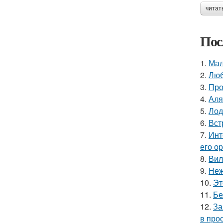
читат
Пос
1.
Мал
2.
Люб
3.
Про
4.
Аля
5.
Лод
6.
Вст
7.
Инт
его о
8.
Вил
9.
Неж
10.
Эт
11.
Бе
12.
За
в про