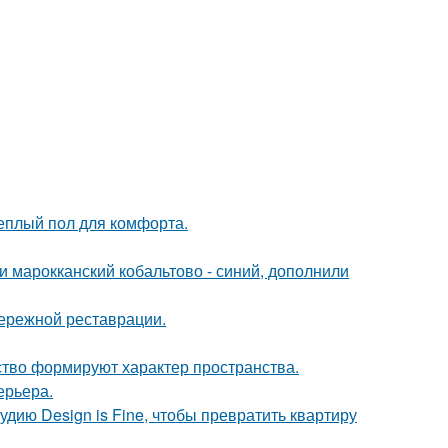
теплый пол для комфорта.
и марокканский кобальтово - синий, дополнили
бережной реставрации.
усство формируют характер пространства.
ерьера.
удию Design is Fine, чтобы превратить квартиру