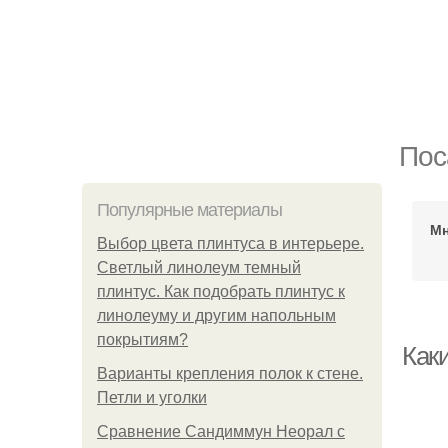
Пос
Популярные материалы
Мн
Выбор цвета плинтуса в интерьере.
Светлый линолеум темный
плинтус. Как подобрать плинтус к
линолеуму и другим напольным
покрытиям?
Каки
Варианты крепления полок к стене.
Петли и уголки
Сравнение Сандиммун Неорал с