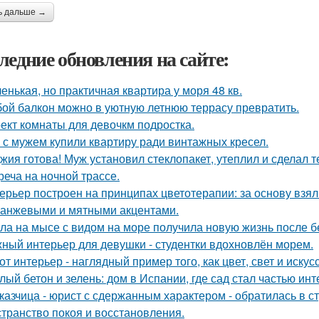
ь дальше →
ледние обновления на сайте:
енькая, но практичная квартира у моря 48 кв.
ой балкон можно в уютную летнюю террасу превратить.
ект комнаты для девочкм подростка.
 с мужем купили квартиру ради винтажных кресел.
жия готова! Муж установил стеклопакет, утеплил и сделал 
реча на ночной трассе.
ерьер построен на принципах цветотерапии: за основу взял
ранжевыми и мятными акцентами.
ла на мысе с видом на море получила новую жизнь после 
ный интерьер для девушки - студентки вдохновлён морем.
от интерьер - наглядный пример того, как цвет, свет и иск
лый бетон и зелень: дом в Испании, где сад стал частью инт
казчица - юрист с сдержанным характером - обратилась в ст
странство покоя и восстановления.