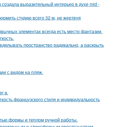
создала выразительный интерьер в духе mid -
ормить студию всего 32 м, не жертвуя
ривычных элементах всегда есть место фантазии.
гкость.
еделывать пространство радикально, а раскрыть
ии с видом на пляж.
r a.
егкость французского стиля и индивидуальность
стью формы и теплом ручной работы.
современным и атмосферным пространством.