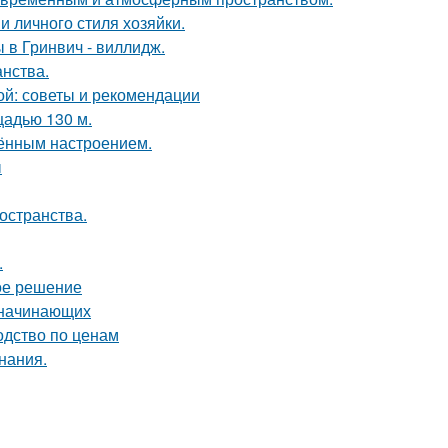
и личного стиля хозяйки.
 в Гринвич - виллидж.
анства.
ой: советы и рекомендации
щадью 130 м.
чённым настроением.
ы
остранства.
.
ое решение
я начинающих
одство по ценам
нания.