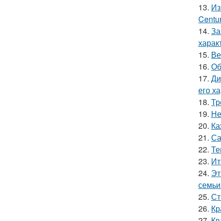
13.
Из
Centu
14.
За
харак
15.
Ве
16.
Об
17.
Ди
его х
18.
Тр
19.
Не
20.
Ка
21.
Са
22.
Те
23.
Ит
24.
Эт
семьи
25.
Ст
26.
Кр
27.
Кв