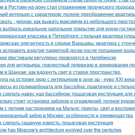
м в Ростове-на-дону стал отражением творческого подхода 
кий интерьер с характером: полное преображение квартиры
овать - чердак: как выжать максимум из небольшого простр
к выбрать идеальное напольное покрытие для кухни-гостин
ериканская классика в Петербурге: стильная квартира пло
рижская элегантность в сердце Варшавы: квартира с утон
к исправить вздутие паркетной доски после попадания вод
кие фестивали регулярно проводятся в Челябинске
ея для интерьера: поворотный телевизор в зонировании пр
м в Шанхае: как вдохнуть свет в старое пространство.
лла на острове лидо с интерьером в духе ар - нуво XXI века
весы из поликарбоната для бассейна: практичное и стильн
к сделать навес над бассейном: пошаговая инструкция дл
олько стоит установка заборов и ограждений: полное руков
м с летним настроением на Мальте: принты, свет и воспоми
инкованный забор в Москве: особенности и преимущества
к сделать гашеную известь: пошаговая инструкция
How has Moscow's architecture evolved over the centuries