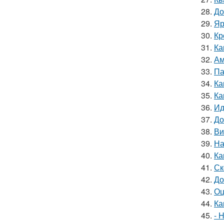
28.
До
29.
Яр
30.
Кр
31.
Ка
32.
Ам
33.
Па
34.
Ка
35.
Ка
36.
Ид
37.
До
38.
Ви
39.
На
40.
Ка
41.
Ск
42.
До
43.
Оц
44.
Ка
45.
- 