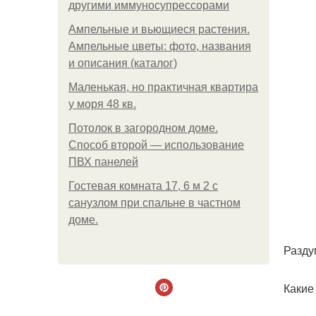
другими иммуносупрессорами
Ампельные и вьющиеся растения.
Ампельные цветы: фото, названия
и описания (каталог)
Маленькая, но практичная квартира
у моря 48 кв.
Потолок в загородном доме.
Способ второй — использование
ПВХ панелей
Гостевая комната 17, 6 м 2 с
санузлом при спальне в частном
доме.
Разду
Какие