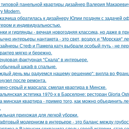
 типовой панельной квартиры дизайнер Валерия Макаревич 
ry Modern.
казчица обратилась к дизайнеру Юлии поздняк с задачей оф
тером и индивидуальностью.
нки и гирлянды - вечная новогодняя классика, но даже в п
ычно интерьеры нантакета - это свет, воздух и "Морская" ле
зайнеры Стеф и Памела катч выбрали особый путь - не пер
арактер мягко и бережно.
ендовая фактурная "Скала" в интерьере.
обычный шкаф в спальне.
ждый день мы радуемся нашему решению": вилла во Франц
нузел после ремонта.
мно-серый и марсала: смелая квартира в Минске.
альянская эстетика 1970-х в Барселоне: ресторан Gloria Oste
а минская квартира - пример того, как можно объединить л
.
ильная прихожая для легкой уборки.
афтовый модернизм в интерьере - это баланс между грубо
артира в Валенсии сохранила следы своей истории, став 