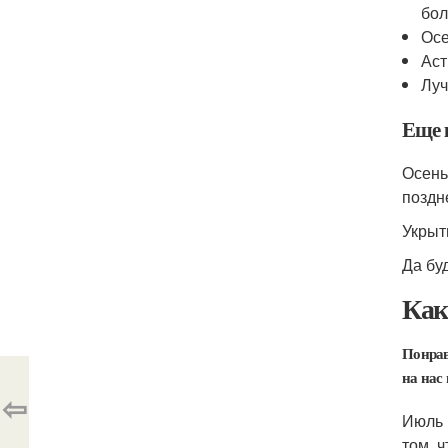
бол
Осе
Аст
Луч
Еще 
Осень
поздн
Укрыт
Да бу
Как
Понрав
на нас 
⇦
Июль 
том, 