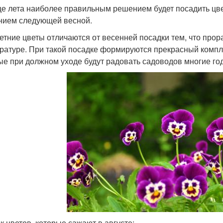
це лета наиболее правильным решением будет посадить цве
нием следующей весной.
етние цветы отличаются от весенней посадки тем, что прор
ратуре. При такой посадке формируются прекрасный компле
ые при должном уходе будут радовать садоводов многие год
к цветов, которые сажают в августе: