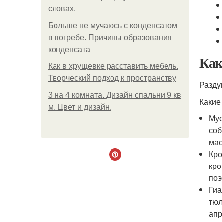
словах.
Больше не мучаюсь с конденсатом
в погребе. Причины образования
конденсата
Как
Как в хрущевке расставить мебель.
Творческий подход к пространству
Разду
3 на 4 комната. Дизайн спальни 9 кв
Какие
м. Цвет и дизайн.
Мус
соб
мас
Кро
кро
поэ
Гиа
тюл
апр