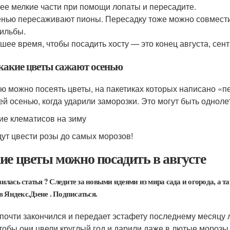
ее мелкие части при помощи лопаты и пересадите.
нью пересаживают пионы. Пересадку тоже можно совмести
ильбы.
шее время, чтобы посадить хосту — это конец августа, сент
какие цветы сажают осенью
ю можно посеять цветы, на пакетиках которых написано «п
ей осенью, когда ударили заморозки. Это могут быть однол
ие клематисов на зиму
дут цвести розы до самых морозов!
ие цветы можно посадить в августе
илась статья ? Следите за новыми идеями из мира сада и огорода, а 
в Яндекс.Дзене . Подписаться.
почти закончился и передает эстафету последнему месяцу ле
чтобы они цвели круглый год и дарили даже в лютые морозы 