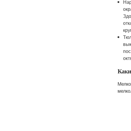
Нар
окр
Здо
отк
кру
Тюл
вык
пос
окт
Каки
Мелко
мелко