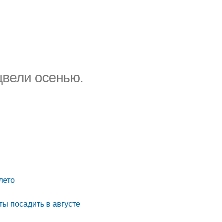
цвели осенью.
лето
ты посадить в августе