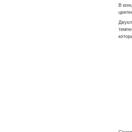
В кон
цвете
Двухл
темпе
котор
Списо