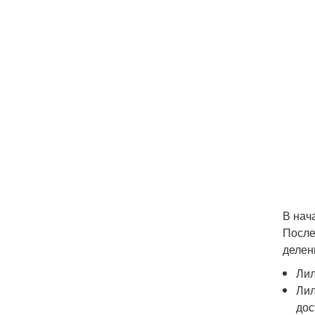
В нач
После
делен
Лил
Лил
дос