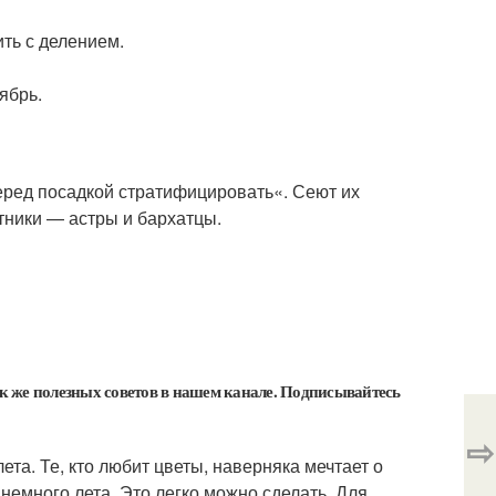
ть с делением.
ябрь.
еред посадкой стратифицировать«. Сеют их
етники — астры и бархатцы.
так же полезных советов в нашем канале. Подписывайтесь
⇨
та. Те, кто любит цветы, наверняка мечтает о
немного лета. Это легко можно сделать. Для