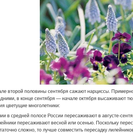
але второй половины сентября сажают нарциссы. Примерно
дними, в конце сентября — начале октября высаживают тюл
ия цветущие многолетники:
ии в средней полосе России пересаживают в августе-сентя
ейники пересаживают весной или осенью. Поскольку пере
таточно сложно, то лучше совместить пересадку лилейников