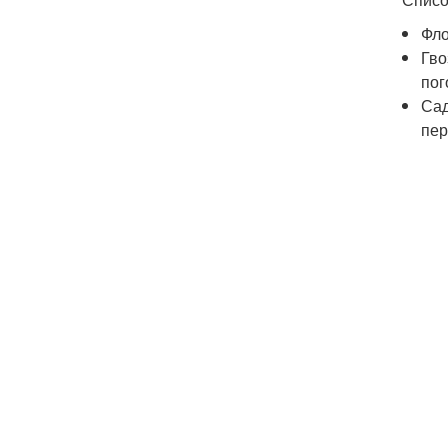
Фло
Гво
пог
Сад
пер