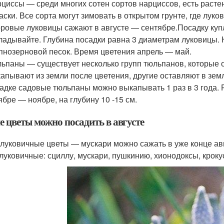
циссы — среди многих сотен сортов нарциссов, есть расте
аски. Все сорта могут зимовать в открытом грунте, где луко
ровые луковицы сажают в августе — сентябре.Посадку куп
ладывайте. Глубина посадки равна 3 диаметрам луковицы. 
пнозерновой песок. Время цветения апрель — май.
ьпаны — существует несколько групп тюльпанов, которые от
апывают из земли после цветения, другие оставляют в зем
адке садовые тюльпаны можно выкапывать 1 раз в 3 года. 
ябре — ноябре, на глубину 10 -15 см.
е цветы можно посадить в августе
луковичные цветы — мускари можно сажать в уже конце ав
луковичные: сциллу, мускари, пушкинию, хионодоксы, кроку