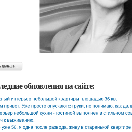
ь дальше →
ледние обновления на сайте:
ный интерьер небольшой квартиры площадью 36 кв.
м привет. Уже просто опускаются руки, не понимаю, как дал
ерьер небольшой кухни - гостиной выполнен в стильном со
ч к выживанию.
 уже 56, я одна после развода, живу в старенькой квартире 