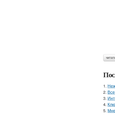
читат
Пос
1.
Неж
2.
Все
3.
Инт
4.
Клю
5.
Мне