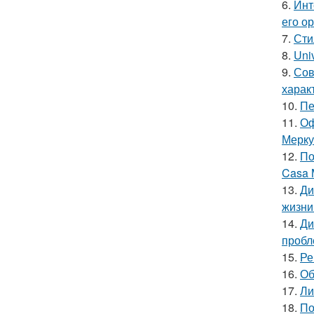
6.
Инт
его о
7.
Сти
8.
Uni
9.
Сов
харак
10.
Пе
11.
Оф
Мерку
12.
По
Casa 
13.
Ди
жизни
14.
Ди
пробл
15.
Ре
16.
Об
17.
Ли
18.
По