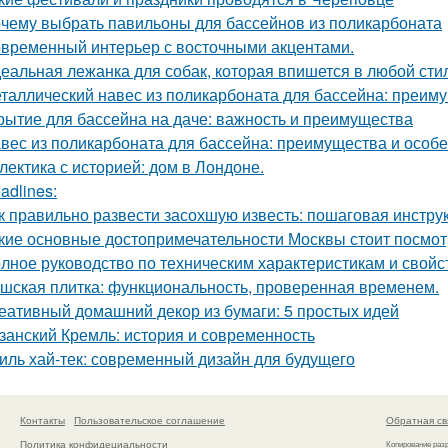
чему выбрать павильоны для бассейнов из поликарбоната
временный интерьер с восточными акцентами.
еальная лежанка для собак, которая впишется в любой стил
таллический навес из поликарбоната для бассейна: преим
рытие для бассейна на даче: важность и преимущества
вес из поликарбоната для бассейна: преимущества и особ
лектика с историей: дом в Лондоне.
adlines:
к правильно развести засохшую известь: пошаговая инстру
кие основные достопримечательности Москвы стоит посмот
лное руководство по техническим характеристикам и свойс
шская плитка: функциональность, проверенная временем.
еативный домашний декор из бумаги: 5 простых идей
занский Кремль: история и современность
иль хай-тек: современный дизайн для будущего
Контакты
Пользовательское соглашение
Обратная св
Политика конфидециальности
Копирование раз