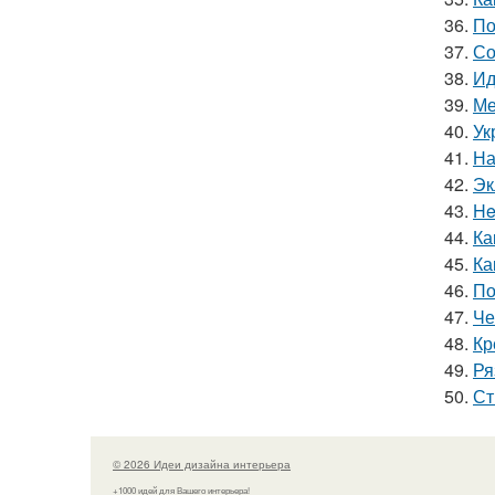
36.
По
37.
Со
38.
Ид
39.
Ме
40.
Ук
41.
На
42.
Эк
43.
He
44.
Ка
45.
Ка
46.
По
47.
Че
48.
Кр
49.
Ря
50.
Ст
© 2026 Идеи дизайна интерьера
+1000 идей для Вашего интерьера!