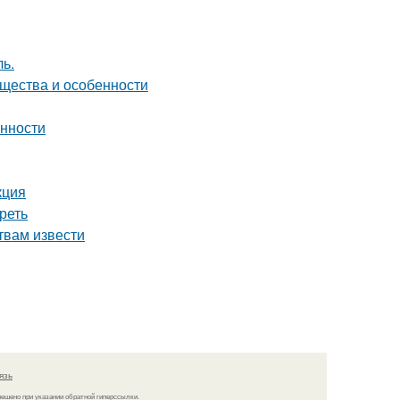
ь.
ущества и особенности
енности
кция
реть
твам извести
язь
решено при указании обратной гиперссылки.