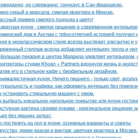
ожиданно, но сдержанно: таунхаус в Сан-франциско.
мно-серый и марсала: смелая квартира в Минске.
ассный пример смелого подхода к цвету!
двесная кухня - смелое решение в современном интерьере
рмерский дом в Англии с трёхсотлетней историей получил 
хня в неоклассическом стиле всегда выглядит элегантно и у
ревянный стеллаж всегда добавляет интерьеру тепла и уют
большая пекарня в центре Мадрида удивляет интерьером,
хитекторы студии Khoan + Partners вдохнули жизнь в недос
атив его в стильное кафе с биофильным дизайном.
нималистичная кухня. Ничего лишнего - только свет, воздух
туральность и графика: как оформить интерьер без помпезн
к установить стиральную машину с умом.
к выбрать идеальное напольное покрытие для кухни-гостин
кстурная картина своими руками - оригинальное решение для
ьер без лишних затрат.
о постелить на пол в кухне: основные варианты и советы
кусство, яркие краски и винтаж: цветная квартира в Москве.
кие фестивали и праздники проводятся в Череповце