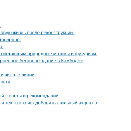
.
новую жизнь после реконструкции.
тончённо.
а.
 сочетающим природные мотивы и футуризм.
троенное бетонное здание в Камбодже,
 и чистые линии.
ости.
ой: советы и рекомендации
 тех, кто хочет добавить стильный акцент в