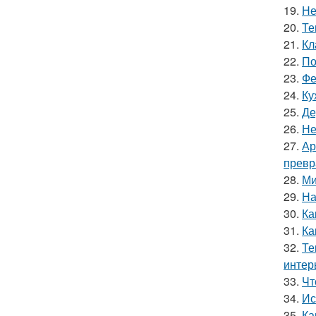
19.
Не
20.
Те
21.
Кл
22.
По
23.
Фе
24.
Ку
25.
Де
26.
Не
27.
Ар
превр
28.
Ми
29.
На
30.
Ка
31.
Ка
32.
Те
интер
33.
Чт
34.
Ис
35.
Ка