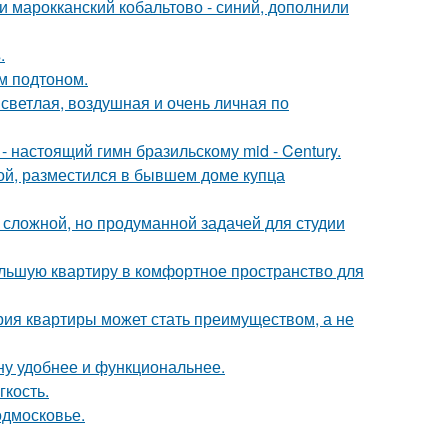
и марокканский кобальтово - синий, дополнили
.
ым подтоном.
светлая, воздушная и очень личная по
 настоящий гимн бразильскому mid - Century.
ой, разместился в бывшем доме купца
сложной, но продуманной задачей для студии
ольшую квартиру в комфортное пространство для
рия квартиры может стать преимуществом, а не
ну удобнее и функциональнее.
гкость.
одмосковье.