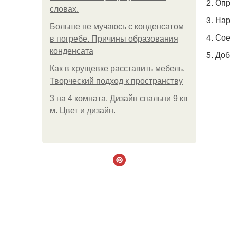
2. Оп
словах.
3. На
Больше не мучаюсь с конденсатом
4. Со
в погребе. Причины образования
конденсата
5. До
Как в хрущевке расставить мебель.
Творческий подход к пространству
3 на 4 комната. Дизайн спальни 9 кв
м. Цвет и дизайн.