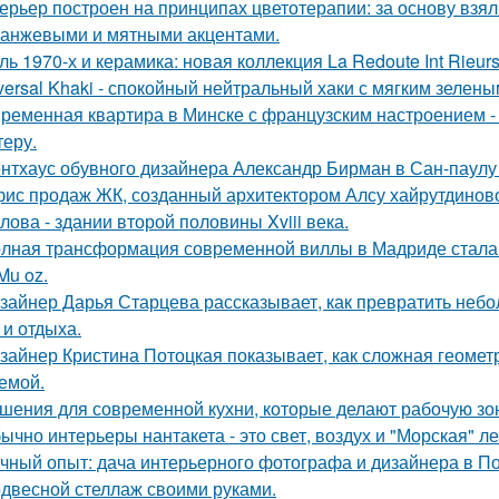
ерьер построен на принципах цветотерапии: за основу взял
ранжевыми и мятными акцентами.
ль 1970-х и керамика: новая коллекция La Redoute Int Rieurs
versal Khaki - спокойный нейтральный хаки с мягким зелен
ременная квартира в Минске с французским настроением - 
теру.
нтхаус обувного дизайнера Александр Бирман в Сан-паулу -
ис продаж ЖК, созданный архитектором Алсу хайрутдинов
лова - здании второй половины Xviii века.
лная трансформация современной виллы в Мадриде стала 
Mu oz.
зайнер Дарья Старцева рассказывает, как превратить неб
 и отдыха.
зайнер Кристина Потоцкая показывает, как сложная геомет
емой.
шения для современной кухни, которые делают рабочую зо
ычно интерьеры нантакета - это свет, воздух и "Морская" ле
чный опыт: дача интерьерного фотографа и дизайнера в П
двесной стеллаж своими руками.