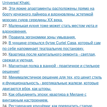
Universal Khaki.
26.
Эти яркие апартаменты расположены прямо на
борту круизного лайнера и вдохновлены эстетикой
морских судов середины XX века.
27.
Маленькая кухня тоже может стать местом уюта и
вдохновения.
28.
Правила эргономики зоны умывания.
29.
В чунцине открылся бутик Curiel Casa, который сам
по себе напоминает театральную постановку.
30.
Квартира после капитального ремонта - светлая,
свежая и уютная.
31.
Магнитная полка в ванной - практичное и стильное
решение!
32.
Минималистичное решение для тех, кто ценит стиль
и функциональность - вертикальные жалюзи, которые
двигаются вбок, как шторы.
33.
Как объединить эпохи: квартира в Милане с
винтажным настроением.
34.
Реставрация хрущёвки: как превратить старую