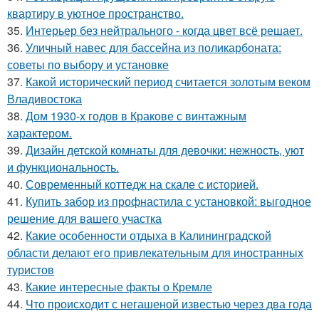
квартиру в уютное пространство.
35.
Интерьер без нейтрального - когда цвет всё решает.
36.
Уличный навес для бассейна из поликарбоната:
советы по выбору и установке
37.
Какой исторический период считается золотым веком
Владивостока
38.
Дом 1930-х годов в Кракове с винтажным
характером.
39.
Дизайн детской комнаты для девочки: нежность, уют
и функциональность.
40.
Современный коттедж на скале с историей.
41.
Купить забор из профнастила с установкой: выгодное
решение для вашего участка
42.
Какие особенности отдыха в Калининградской
области делают его привлекательным для иностранных
туристов
43.
Какие интересные факты о Кремле
44.
Что происходит с негашеной известью через два года