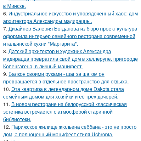
в Минске.
6.
Индустриальное искусство и упорядоченный хаос: дом
архитектора Александры мадираццы.
7.
Дизайнер Валерия Богданова из бюро проект культура
оформила интерьер семейного ресторана современной
итальянской кухни "Маргарита".
8.
Датский архитектор и художник Александра
мадирацца превратила свой дом в хеллерупе, пригороде
Копенгагена, в личный манифест.
9.
Балкон своими руками - шаг за шагом он
превращается в отдельное пространство для отдыха.
10.
Эта квартира в легендарном доме Dakota стала
семейным домом для хозяйки и её трёх дочерей.
11.
В новом ресторане на белорусской классическая
эстетика встречается с атмосферой старинной
библиотеки.
12.
Парижское жилище жюльена себбана - это не просто
дом, а полноценный манифест стиля Uchronia.