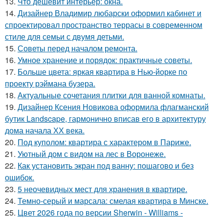
13.
Что дешевит интерьер: окна.
14.
Дизайнер Владимир любарски оформил кабинет и
спроектировал пространство террасы в современном
стиле для семьи с двумя детьми.
15.
Советы перед началом ремонта.
16.
Умное хранение и порядок: практичные советы.
17.
Больше цвета: яркая квартира в Нью-йорке по
проекту рэймана бузера.
18.
Актуальные сочетания плитки для ванной комнаты.
19.
Дизайнер Ксения Новикова оформила флагманский
бутик Landscape, гармонично вписав его в архитектуру
дома начала ХХ века.
20.
Под куполом: квартира с характером в Париже.
21.
Уютный дом с видом на лес в Воронеже.
22.
Как установить экран под ванну: пошагово и без
ошибок.
23.
5 неочевидных мест для хранения в квартире.
24.
Темно-серый и марсала: смелая квартира в Минске.
25.
Цвет 2026 года по версии Sherwin - Williams -