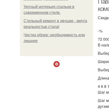
Пав
Уютный интерьер спальни в
ком
современном стиле.
Скидк
Стильный ремонт в двушке - мечта
реальностью стала!
-%
Чистка обоев: необходимость или
72 00
лишнее
В нал
Выбер
Ширин
Выбер
Длина 
4 6 8 
Шаг м
Шаг м
дугами