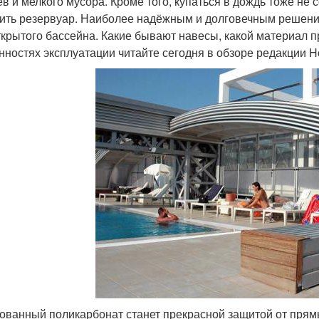
ев и мелкого мусора. Кроме того, купаться в дождь тоже не 
ить резервуар. Наиболее надёжным и долговечным решени
ткрытого бассейна. Какие бывают навесы, какой материал п
нностях эксплуатации читайте сегодня в обзоре редакции H
ованный поликарбонат станет прекрасной защитой от прям