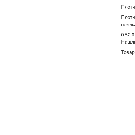
Плотн
Плотн
полик
0.52 0
Нашл
Товар