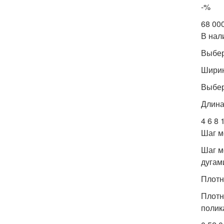
-%
68 00
В нал
Выбер
Ширин
Выбер
Длина 
4 6 8 
Шаг м
Шаг м
дугами
Плотн
Плотн
полик