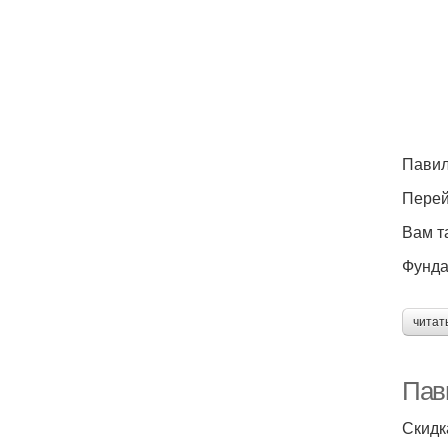
Павил
Перей
Вам т
Фунда
читат
Пав
Скидк