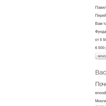
Павил
Перей
Вам т
Фунда
от 5 5
6 500
читат
Вас
Поч
encod
Многи