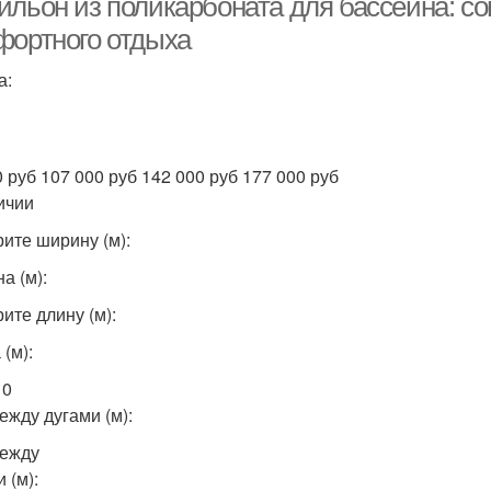
ильон из поликарбоната для бассейна: с
фортного отдыха
а:
0 руб 107 000 руб 142 000 руб 177 000 руб
ичии
ите ширину (м):
а (м):
ите длину (м):
(м):
10
ежду дугами (м):
ежду
 (м):