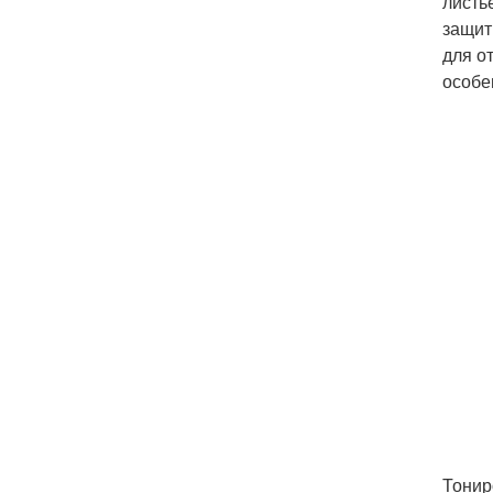
листь
защит
для о
особе
Тонир