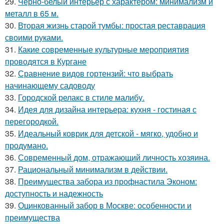
29.
Чёрно-белый интерьер с характером: минимализм и
металл в 65 м.
30.
Вторая жизнь старой тумбы: простая реставрация
своими руками.
31.
Какие современные культурные мероприятия
проводятся в Кургане
32.
Сравнение видов гортензий: что выбрать
начинающему садоводу
33.
Городской релакс в стиле малибу.
34.
Идея для дизайна интерьера: кухня - гостиная с
перегородкой.
35.
Идеальный коврик для детской - мягко, удобно и
продумано.
36.
Современный дом, отражающий личность хозяина.
37.
Рациональный минимализм в действии.
38.
Преимущества забора из профнастила Эконом:
доступность и надежность
39.
Оцинкованный забор в Москве: особенности и
преимущества