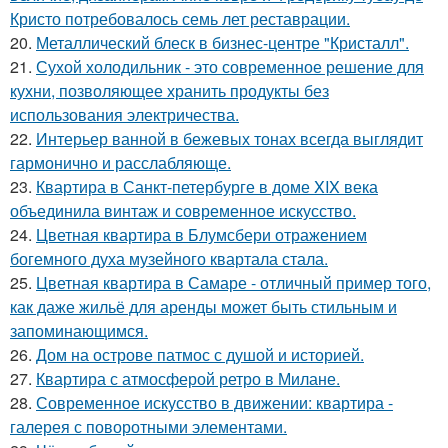
Кристо потребовалось семь лет реставрации.
20.
Металлический блеск в бизнес-центре "Кристалл".
21.
Сухой холодильник - это современное решение для
кухни, позволяющее хранить продукты без
использования электричества.
22.
Интерьер ванной в бежевых тонах всегда выглядит
гармонично и расслабляюще.
23.
Квартира в Санкт-петербурге в доме XIX века
объединила винтаж и современное искусство.
24.
Цветная квартира в Блумсбери отражением
богемного духа музейного квартала стала.
25.
Цветная квартира в Самаре - отличный пример того,
как даже жильё для аренды может быть стильным и
запоминающимся.
26.
Дом на острове патмос с душой и историей.
27.
Квартира с атмосферой ретро в Милане.
28.
Современное искусство в движении: квартира -
галерея с поворотными элементами.