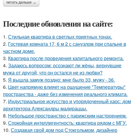
читать дальше →
Последние обновления на сайте:
1.
Стильная квартира в светлых приятных тонах.
2.
Гостевая комната 17, 6 м 2 с санузлом при спальне в
частном доме.
3.
Квартира после проведения капитального ремонта.
4.
Задаюсь вопросом: осознают ли жёны, вернувшие
мужа от другой, что он остался не из любви?
5.
Я вышла замуж поздно: мне было 33, мужу - 36.
6.
Цвет напрямую влияет на ощущение "Температуры"
пространства - даже без изменения реального климата.
7.
Индустриальное искусство и упорядоченный хаос: дом
архитектора Александры мадираццы.
8.
Небольшое пространство с парижским настроением.
9.
Спокойная интеллигентность: квартира рядом с МГУ.
10.
Создавая свой дом под Стокгольмом, дизайнер