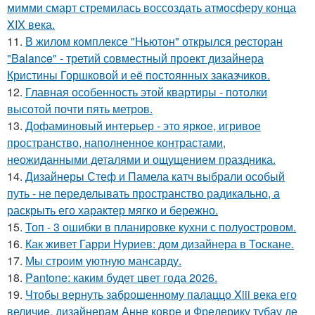
мимми смарт стремилась воссоздать атмосферу конца
XIX века.
11.
В жилом комплексе "Ньютон" открылся ресторан
"Balance" - третий совместный проект дизайнера
Кристины Горшковой и её постоянных заказчиков.
12.
Главная особенность этой квартиры - потолки
высотой почти пять метров.
13.
Дофаминовый интерьер - это яркое, игривое
пространство, наполненное контрастами,
неожиданными деталями и ощущением праздника.
14.
Дизайнеры Стеф и Памела катч выбрали особый
путь - не переделывать пространство радикально, а
раскрыть его характер мягко и бережно.
15.
Топ - 3 ошибки в планировке кухни с полуостровом.
16.
Как живет Гарри Нуриев: дом дизайнера в Тоскане.
17.
Мы строим уютную мансарду.
18.
Pantone: каким будет цвет года 2026.
19.
Чтобы вернуть заброшенному палаццо Xiii века его
величие, дизайнерам Анне ковре и Фредерику тубау де