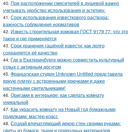
40.
При расположении смесителей в душевой важно
учитывать удобство использования и эстетику.
41.
Срок использования известкового раствора:
важность соблюдения нормативов
42.
Известь строительная комовая ГОСТ 9179 77: что это
такое и где применяется
43.
Срок хранения гашёной извести: как долго
сохраняется её качество
44.
Где в Екатеринбурге можно совместить культурный
отдых с активным досугом
45.
Французская студия Unknown Untitled представила
яркую плитку с встроенными крючками и даже
настенными светильниками!
46.
Оригами в интерьере: как сделать комнату
уникальной
47.
Как украсить комнату на Новый год бумажными
поделками: мастер-класс
48.
Создай впечатляющий декор стен своими руками:
цветы из бумаги, ткани и природных материалов