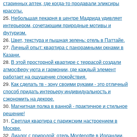
старинных аптек, где когда-то продавали эликсиры
красоты.
25.
Небольшая пекарня в центре Мадрида удивляет
интерьером, сочетающим природные мотивы и
футуризм.
26.
Цвет, текстура и пышная зелень: отель в Паттайе.
27.
Личный опыт: квартира с панорамными окнами в
Казани.
28.
В этой просторной квартире с террасой создали
атмосферу уюта и гармонии, где каждый элемент
работает на ощущение спокойствия.
29.
Как сделать тв - зону своими руками - это отличный
способ придать интерьеру индивидуальность и
сэкономить на декоре.
30.
Магнитная полка в ванной - практичное и стильное
решение!
31.
Светлая квартира с парижским настроением в
Москве.
32.
Диалог с природой: отель Montenotte в Ирландии.