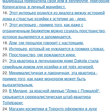
мадирацца превратила свой дом в хеллерупе, пригороде
Копенгагена, в личный манифест.
16.
Этот интерьер родился из диалога между историей
дома и страстью хозяйки к эстетике ар - деко.
17.
Этот интерьер - пример того, как даже с
ограниченным бюджетом можно создать пространство,
которое выделяется и запоминается.
18.
Дом, где прошлое говорит с настоящим.
19.
Интерьер, который не нуждается в громких словах.
20.
Пространство, где рождаются идеи.
21.
Эта квартира в легендарном доме Dakota стала
семейным домом для хозяйки и её трёх дочерей.
22.
Минималистичная и лаконичная, эта квартира -
пример того, как даже монохром может быть
выразительным.
23.
В Милане, за красной дверью "Дома с Помадой",
скрывается сюрреалистическая штаб-квартира
Toiletpaper.
24.
Магазин косметики в Торонто оформлен в духе