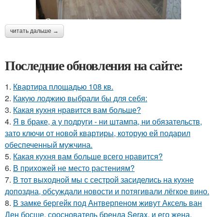
читать дальше →
Последние обновления на сайте:
1.
Квартира площадью 108 кв.
2.
Какую лоджию выбрали бы для себя:
3.
Какая кухня нравится вам больше?
4.
Я в браке, а у подруги - ни штампа, ни обязательств,
зато ключи от новой квартиры, которую ей подарил
обеспеченный мужчина.
5.
Какая кухня вам больше всего нравится?
6.
В прихожей не место растениям?
7.
В тот выходной мы с сестрой засиделись на кухне
допоздна, обсуждали новости и потягивали лёгкое вино.
8.
В замке бергейк под Антверпеном живут Аксель ван
Ден босше, сооснователь бренда Serax, и его жена,