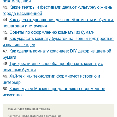
рекомендации
43.
Какие театры и фестивали делают культурную жизнь
города насыщенной
44.
Как сделать украшения для своей комнаты из бумаги:
пошаговая инструкция
45.
Советы по оформлению комнаты из бумаги
46.
Как украсить комнату бумагой на Новый год: простые
и красивые идеи
47.
Как сделать комнату красивее: DIY декор из цветной
бумаги
48.
Три креативных способа преобразить комнату с
помощью бумаги
49.
Хай-тек: как технологии формируют историю и
интерьер
50.
Какие музеи Москвы представляют современное
искусство
© 2026 Идеи дизайна интерьера
Контакты
Пользовательское соглашение