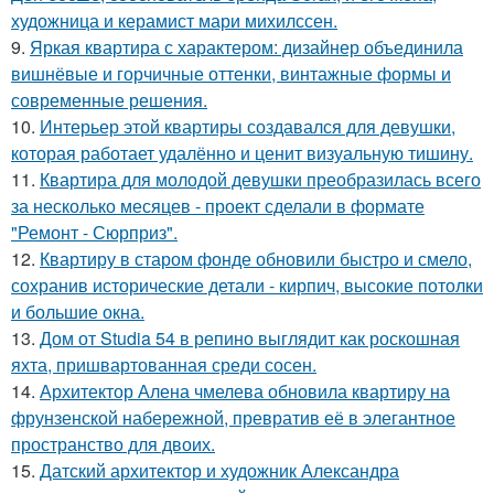
художница и керамист мари михилссен.
9.
Яркая квартира с характером: дизайнер объединила
вишнёвые и горчичные оттенки, винтажные формы и
современные решения.
10.
Интерьер этой квартиры создавался для девушки,
которая работает удалённо и ценит визуальную тишину.
11.
Квартира для молодой девушки преобразилась всего
за несколько месяцев - проект сделали в формате
"Ремонт - Сюрприз".
12.
Квартиру в старом фонде обновили быстро и смело,
сохранив исторические детали - кирпич, высокие потолки
и большие окна.
13.
Дом от Studia 54 в репино выглядит как роскошная
яхта, пришвартованная среди сосен.
14.
Архитектор Алена чмелева обновила квартиру на
фрунзенской набережной, превратив её в элегантное
пространство для двоих.
15.
Датский архитектор и художник Александра