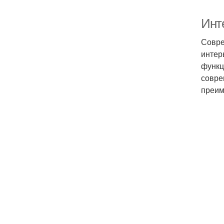
Инт
Совре
интер
функц
совре
преим