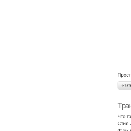
Прост
читат
Тран
Что та
Стиль
функц