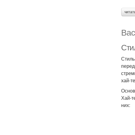
читат
Вас
Сти
Стиль
перед
стрем
хай-т
Основ
Хай-т
них: