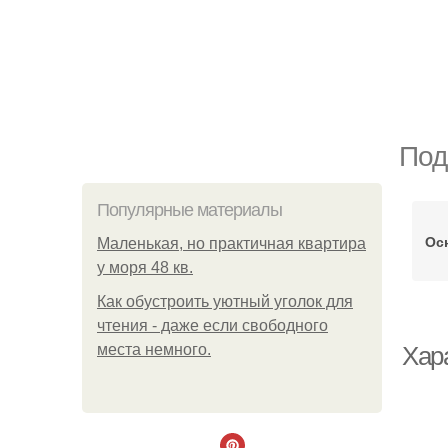
Под
Популярные материалы
Ос
Маленькая, но практичная квартира
у моря 48 кв.
Как обустроить уютный уголок для
чтения - даже если свободного
места немного.
Хар