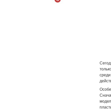
Сегод
тольк
среди
дейст
Особе
Снача
модел
пласт