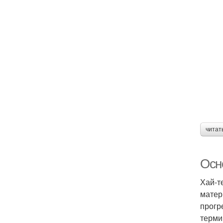
читат
Осн
Хай-т
матер
прогр
терми